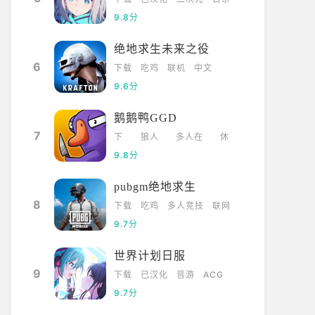
9.8分
绝地求生未来之役
6
下载
吃鸡
联机
中文
9.6分
鹅鹅鸭GGD
7
下
狼人
多人在
休
载
杀
线
闲
9.8分
pubgm绝地求生
8
下载
吃鸡
多人竞技
联网
9.7分
世界计划日服
9
下载
已汉化
音游
ACG
9.7分