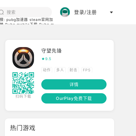
登录/注册
搜:
pubg加速器
steam官网加
器
Pubg mobile下载
Pubg m
际服
碧蓝档案下载
守望先锋
9.5
动作
多人
射击
FPS
竞技
第一人称
详情
扫码下载
OurPlay免费下载
热门游戏