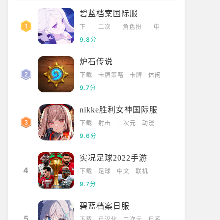
碧蓝档案国际服
下
二次
角色扮
中
载
元
演
文
9.8分
炉石传说
下载
卡牌策略
卡牌
休闲
9.7分
nikke胜利女神国际服
下载
射击
二次元
动漫
9.6分
实况足球2022手游
4
下载
足球
中文
联机
9.7分
碧蓝档案日服
5
下载
已汉化
二次元
日系