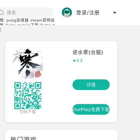
登录/注册
搜:
pubg加速器
steam官网加
器
Pubg mobile下载
Pubg m
利
际服
碧蓝档案下载
逆水寒(台服)
9.8
详情
OurPlay免费下载
扫码下载