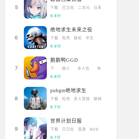
5
下载
已汉化
二次元
日系
9.8分
绝地求生未来之役
6
下载
吃鸡
联机
中文
9.6分
鹅鹅鸭GGD
7
下
狼人
多人在
休
载
杀
线
闲
9.8分
pubgm绝地求生
8
下载
吃鸡
多人竞技
联网
9.7分
世界计划日服
9
下载
已汉化
音游
ACG
9.7分