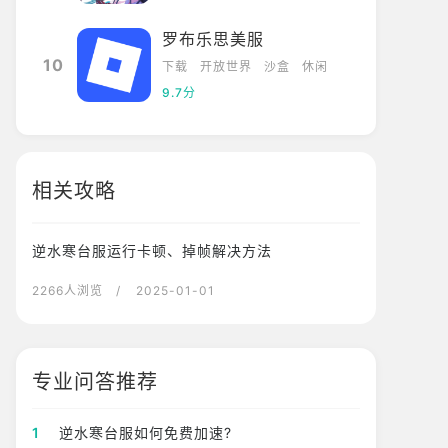
罗布乐思美服
10
下载
开放世界
沙盒
休闲
9.7分
相关攻略
逆水寒台服运行卡顿、掉帧解决方法
2266人浏览
/ 2025-01-01
专业问答推荐
1
逆水寒台服如何免费加速?