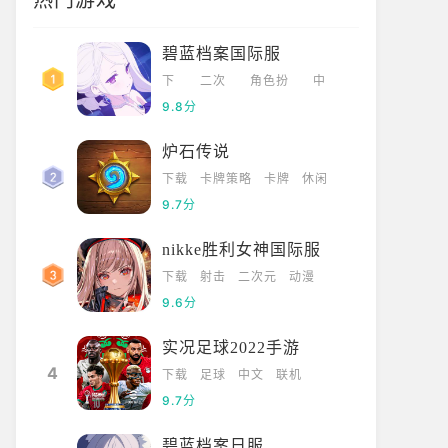
热门游戏
碧蓝档案国际服
下
二次
角色扮
中
载
元
演
文
9.8分
炉石传说
下载
卡牌策略
卡牌
休闲
9.7分
nikke胜利女神国际服
下载
射击
二次元
动漫
9.6分
实况足球2022手游
4
下载
足球
中文
联机
9.7分
碧蓝档案日服