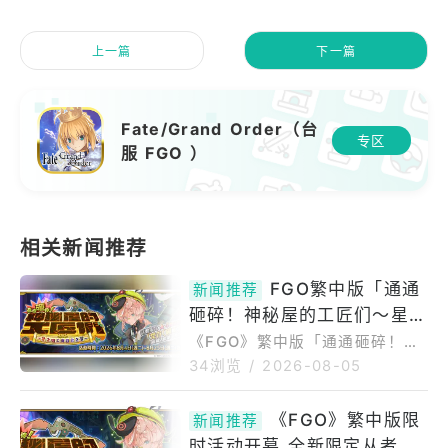
上一篇
下一篇
Fate/Grand Order（台
专区
服 FGO ）
FGO繁中版「通通
新闻推荐
砸碎！神秘屋的工匠们～星之
矿工与日出之翼～」开幕
《FGO》繁中版「通通砸碎！神
秘屋的工匠们～星之矿工与日出
34浏览
/
2026-08-05
之翼～」开幕！全新限定从者─
神秘睿智的法老「★5（SSR）
《FGO》繁中版限
新闻推荐
图坦卡门」登场~日本超人气手
时活动开幕 全新限定从者神
游《Fate/GrandOrder》繁中版