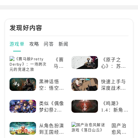
六虫笼游戏致尚未谋面完美的
下简称《FGO》繁中版）于今
你」举办爬格子、解任务！挑战
（23）日起限时举办「迦勒底小
神秘少女举办的奇妙游戏于7月7
暑特别纪念活动」，只要登入游
日(二)至7月28日(二)期间，限
戏即可获得各式各样的丰富奖
发现好内容
时活动「妖精双六虫笼
励，完成指定任务后还能兑换1骑
★5（SSR）从者，御主们务必
要把握机会。「迦勒底小暑特别
游戏单
攻略
问答
新闻
纪念活动」限时举办登入游戏立
即领圣晶石、通关领迦勒底小暑
《赛
《原子之
纪念券达成正式加入条件，获得
马娘
心》：苏联
★5（SR）从者完成限时开放的
Pretty
科幻风下的
任务「【迦勒底小暑
Derby》：
游戏盛宴与
黑神话悟
快速上手与
一场
瑕疵
空：悟空携
深度战术兼
跨次
万钧之力归
备，《彩虹
元的
来，游戏界
六号M》是
类似《偶像
《鸣潮》
竞速
的东方巨
否值得入
梦幻祭2》
1.4：新角
之旅
兽，引爆全
手？
的二次元音
色、新剧
球期待！
游推荐：完
情，全新冒
从角色扮演
国产治
美还原偶像
险体验！
到王国经
愈风解
魅力，共同