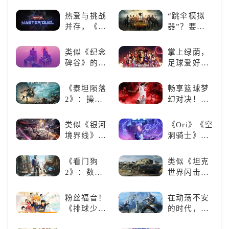
营，这款手
谜游戏
打造最强偶
游为何能俘
《落日
热爱与挑战
“跳伞模拟
像团
获玩家心？
山丘》
并存，《游
器”？要
戏王：大师
“苟”还是要
决斗》，牌
“刚”？
类似《纪念
掌上绿荫，
佬都爱玩的
碑谷》的解
足球爱好者
游戏是啥
谜类游戏推
必玩：《实
样？
荐：体验沉
况足球》
《泰坦陨落
畅享篮球梦
浸式解谜，
2》：操控
幻对决！
拾取遗失的
泰坦，主宰
《NBA
碎片
未来战场；
2K24梦幻球
类似《银河
《Ori》《空
跑酷突袭，
队》类似游
境界线》的
洞骑士》
改写战斗格
戏精选
二次元战棋
《死亡细
局！
类手游推
胞》横向对
《看门狗
类似《坦克
荐：极致策
比，不知道
2》：数字
世界闪击
略，无限可
入手那个看
世界的精彩
战》
能
这里
狂欢
（WOTB）
粉丝福音！
在动荡不安
的军事类游
《排球少
的时代，踏
戏推荐！快
年!!FLY
入暗影世界
带上你最心