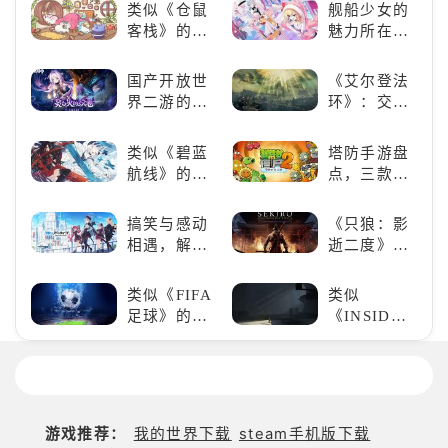
HIGH!!》手
类似《仓鼠
舰船少女的
爱的装备出
游还原经典
客栈》的萌
魅力所在：
发吧！
名场面
宠类游戏推
《碧蓝航
荐！快来养
线》
国产开放世
《艾尔登法
赛博宠物
界二游的里
环》：交界
吧！
程碑：《原
地的史诗传
神》
奇与魂系新
类似《碧蓝
塔防手游盘
巅峰
航线》的养
点，三款不
成类游戏！
容错过的塔
养成你的梦
防佳作
搞笑与感动
《只狼：影
想！
相遇，解锁
逝二度》：
多元化角色
一场惊心动
的魅力
魄的忍者之
类似《FIFA
类似
旅
足球》的足
《INSIDE》
球类比赛推
的解谜类游
荐！快来赢
戏！快动起
得世界冠军
你的小脑筋
吧！
来通关！
游戏推荐：
我的世界下载
steam手机版下载