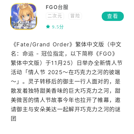
FGO台服
查看
二次元
冒险
网络工具
ACG
9.5分
高画质
卡牌
《Fate/Grand Order》繁体中文版（中文
名：命运 - 冠位指定，以下简称《FGO》
繁体中文版）于11月25）日举办全新情人节
活动「情人节 2025～在巧克力之河的彼端
～」。灵子转移后的御主一行人面对的，是
散发着独特甜美香味的巨大巧克力之河，甜
美微苦的情人节故事今年也拉开了帷幕，邀
请御主与安朵美达一起解开巧克力之河的谜
团