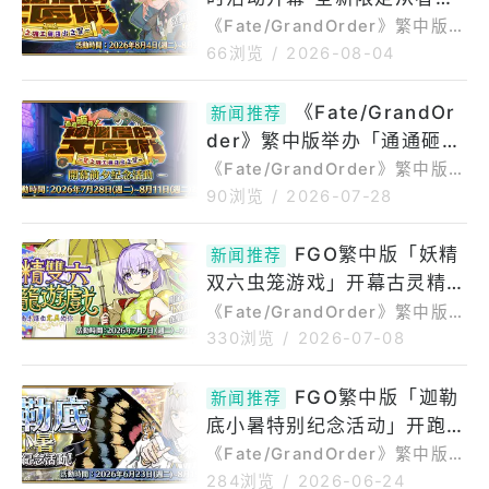
（中文名：命运－冠位指定，以
秘睿智的法老「★5（SSR）
《Fate/GrandOrder》繁中版
下简称《FGO》繁中版），将于
（中文名：命运－冠位指定，以
图坦卡门」登场
66浏览
/
2026-08-04
今（4）日展开「通通砸碎！神
下简称《FGO》繁中版），将于
秘屋的工匠们～星之矿工与日出
今（4）日展开「通通砸碎！神
《Fate/GrandOr
之翼～」限时活动，并实装全新
新闻推荐
秘屋的工匠们～星之矿工与日出
限定从者「★5（SSR）图坦卡
der》繁中版举办「通通砸
之翼～」限时活动，并实装全新
门」，邀请御主一同解开特异点
限定从者「★5（SSR）图坦卡
碎！神秘屋的工匠们」开幕前
《Fate/GrandOrder》繁中版
之谜！《Fat
门」，邀请御主一同解开特异点
（中文名：命运－冠位指定，以
夕纪念活动
90浏览
/
2026-07-28
之谜。《Fate/GrandOrder》繁
下简称《FGO》繁中版）于今
中版「通通砸碎！神秘屋的工匠
（28）日举办「『通通砸碎！神
FGO繁中版「妖精
们～星之矿工与日出之翼～」举
新闻推荐
秘屋的工匠们～星之矿工与日出
办充满谜团的特异点解体任务就
双六虫笼游戏」开幕古灵精怪
之翼～』开幕前夕纪念活动」，
此展开于8月4日(二)至8月25日
并同步开放「LostbeltNo.6」通
的全新限定从者「★5（SS
《Fate/GrandOrder》繁中版
关应援纪念活动。《Fate/Gran
（中文名：命运－冠位指定，以
R）Kazuradrop」现身
330浏览
/
2026-07-08
dOrder》繁中版举办「通通砸
下简称《FGO》繁中版）于今
碎！神秘屋的工匠们～星之矿工
（7）日展开「妖精双六虫笼游戏
FGO繁中版「迦勒
与日出之翼～」开幕前夕纪念活
新闻推荐
致尚未谋面完美的你」限时活
动「通通砸碎！神秘屋的工匠们
底小暑特别纪念活动」开跑
动，并实装「★5（SSR）Kazur
～星之矿工与日出之翼～」开
adrop」全新限定从者。《Fate/
完成「指定条件」入手自选
《Fate/GrandOrder》繁中版
GrandOrder》繁中版「妖精双
（中文名：命运－冠位指定，以
★5（SSR）从者
284浏览
/
2026-06-24