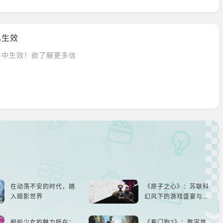
已生效
斗中生效！欲了解更多信
在动荡不安的时代，踏
《原子之心》：苏联科
入暗影世界
幻风下的游戏盛宴与瑕
疵
舰船少女的魅力所在：
《看门狗2》：数字世