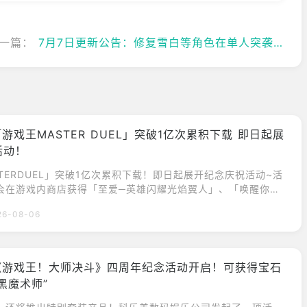
一篇：
7月7日更新公告：修复雪白等角色在单人突袭中的异常问题
「游戏王MASTER DUEL」突破1亿次累积下载 即日起展
活动！
TERDUEL」突破1亿次累积下载！即日起展开纪念庆祝活动~活
会在游戏内商店获得「至爱─英雄闪耀光焰翼人」、「唤醒你的
「超融合」超框卡，以及其他插图不同卡牌。2026年8月5日–
26-08-06
talEntertainmentLimited(KONAMI)今日宣布，可享受游戏王卡
的数位卡牌游戏《游戏王MASTERDUEL》已突破1亿次累积下
《游戏王！大师决斗》四周年纪念活动开启！可获得宝石
黑魔术师”