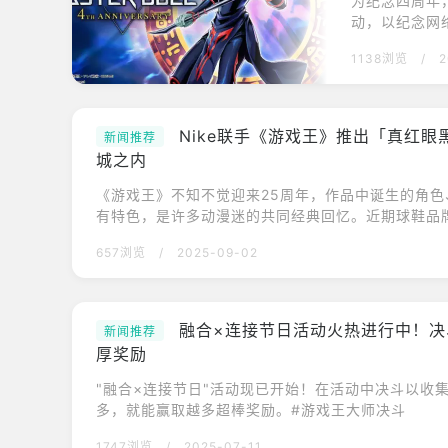
为纪念四周年
动，以纪念网
间登录的天数
1138浏览
/
2
“黑魔术师”
斗》全球发售
版本！《I:P
Nike联手《游戏王》推出「真红眼
新闻推荐
城之内
《游戏王》不知不觉迎来25周年，作品中诞生的角
有特色，是许多动漫迷的共同经典回忆。近期球鞋品牌
《游戏王》合作，将于9月12日起推出一系列联名服
657浏览
/
2025-09-02
灵感的外套与真红眼黑龙主题T恤，引起粉丝热烈期待
王》。（图/翻摄自nike）高桥和希老师所创作的《
观、卡牌战斗模式、热血怪兽对决在全球拥有许多粉
融合×连接节日活动火热进行中！决
新闻推荐
厚奖励
"融合×连接节日"活动现已开始！在活动中决斗以收
多，就能赢取越多超棒奖励。#游戏王大师决斗
1747浏览
/
2025-07-11