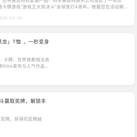
，还将推出特别套装产品！科乐美数码娱乐公司发起了一项活
络卡牌游戏“游戏王大师决斗”全球发行4周年。根据您在活动期
，您将获得可在游戏中使用的宝石，以及插图不同的热门卡牌
026-02-09
。此外，还将推出纪念四周年纪念的套装产品。《游戏王！大师决
四周年纪念活动今日开启！赢取超棒奖品，例如“黑魔导”的异画
假面舞会》和《S:P小骑士》的新插画卡将先在
黑龙」T恤 ，一秒变身
色、卡牌、世界观都相当具
Nike宣布与人气作品
饰，包含以城之内克也为
。▼Nike联手《游戏
游戏王》凭着崭新世界
丝。
斗赢取奖牌，解锁丰
集奖牌。获得的奖牌越