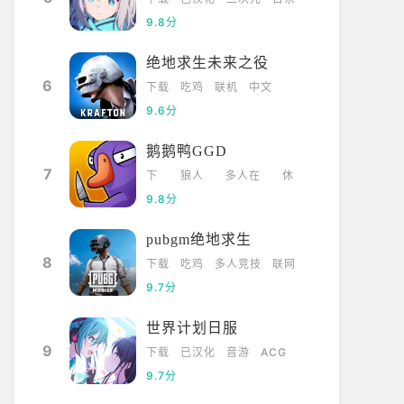
9.8分
绝地求生未来之役
6
下载
吃鸡
联机
中文
9.6分
鹅鹅鸭GGD
7
下
狼人
多人在
休
载
杀
线
闲
9.8分
pubgm绝地求生
8
下载
吃鸡
多人竞技
联网
9.7分
世界计划日服
9
下载
已汉化
音游
ACG
9.7分