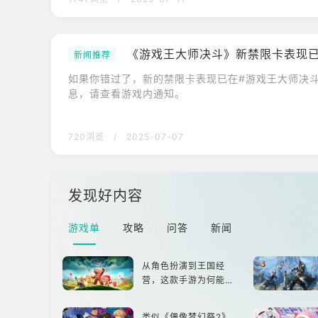
《游戏王大师决斗》新禁限卡表现
新闻推荐
如果你错过了，新的禁限卡表现已在#游戏王大师决
息，请查看游戏内通知。
720浏览
/
2025-07-07
发现好内容
游戏单
攻略
问答
新闻
从角色扮演到王国经
营，这款手游为何能俘
获玩家心？
类似《偶像梦幻祭2》