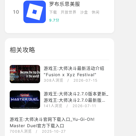
罗布乐思美服
10
下载
开放世界
沙盒
休闲
9.7分
相关攻略
游戏王:大师决斗最新活动介绍
"Fusion x Xyz Festival"
308人浏览
/ 2026-07-15
游戏王:大师决斗2.7.0版本更新_
游戏王:大师决斗2.7.0最新版下
141人浏览
/ 2026-07-11
载安装
游戏王:大师决斗官网下载入口_Yu-Gi-Oh!
Master Duel官方下载入口
7008人浏览
/ 2025-10-27