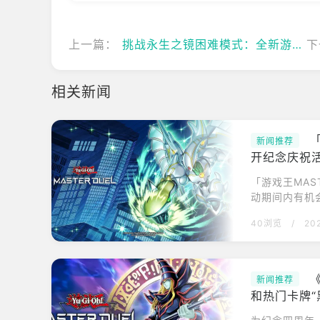
上一篇：
挑战永生之镜困难模式：全新游戏内容上线
下
相关新闻
新闻推荐
开纪念庆祝
「游戏王MAS
动期间内有机
元素─英雄」、
40浏览
/
20
KonamiDigi
牌游戏决斗乐趣
新闻推荐
和热门卡牌“