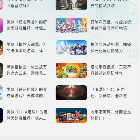
《碧蓝航线》
界的精彩狂欢
类似《纪念碑谷》的解
打破次元壁，与虚拟歌
谜类游戏推荐：体验沉
手共同谱写音符物语
浸式解谜，拾取遗失的
碎片
类似《植物大战僵尸》
搞笑与感动相遇，解锁
的卡牌策略游戏，休闲
多元化角色的魅力
娱乐尽在手中！
黑神话悟空：悟空携万
塔防手游盘点，三款不
钧之力归来，游戏界的
容错过的塔防佳作
东方巨兽，引爆全球期
待！
类似《碧蓝航线》的养
《鸣潮》1.4：新角
成类游戏！养成你的梦
色、新剧情，全新冒险
想！
体验！
类似《FIFA足球》的足
收手吧阿鸭，外面全是
球类比赛推荐！快来赢
好鹅！！
得世界冠军吧！
掌上绿荫，足球爱好者
类似《坦克世界闪击