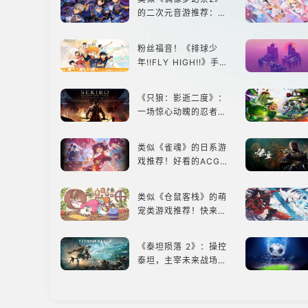
的二次元音游推荐：完
美还原偶像魅力，共同
打造最强偶像团
粉丝福音！《排球少
年!!FLY HIGH!!》手游
还原经典名场面
《只狼：影逝二度》：
一场惊心动魄的忍者之
旅
类似《雀魂》的日系游
戏推荐！好看的ACG看
板娘们等着你！
类似《仓鼠客栈》的萌
宠类游戏推荐！快来养
赛博宠物吧！
《泰坦陨落 2》：操控
泰坦，主宰未来战场；
跑酷突袭，改写战斗格
局！
类似《银河境界线》的