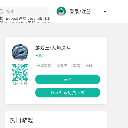
登录/注册
搜:
pubg加速器
steam官网加
器
Pubg mobile下载
Pubg m
际服
碧蓝档案下载
游戏王:大师决斗
9.7
卡牌策略
游戏王
策略
卡牌
二次元
剧情向
TCG
专区
扫码下载
OurPlay免费下载
热门游戏