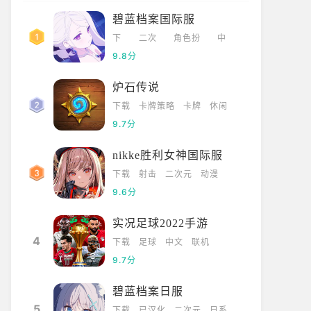
碧蓝档案国际服
下
二次
角色扮
中
载
元
演
文
9.8分
炉石传说
下载
卡牌策略
卡牌
休闲
9.7分
nikke胜利女神国际服
下载
射击
二次元
动漫
9.6分
实况足球2022手游
4
下载
足球
中文
联机
9.7分
碧蓝档案日服
5
下载
已汉化
二次元
日系