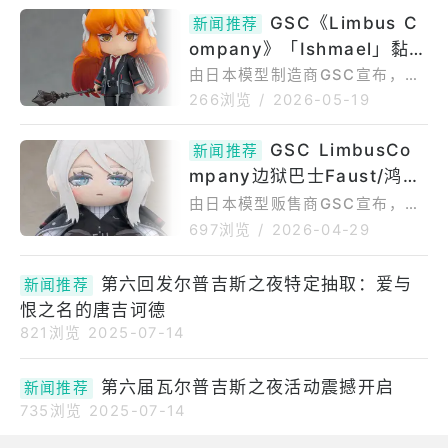
开的PV信息与相关更新整理，本
GSC《Limbus C
新闻推荐
次瓦尔普吉斯之夜已明确将于7月
ompany》「Ishmael」黏土
9日进行更新，活动内容将围绕
《废墟图书馆》相关设定展开，
人模型预定 2026年10月贩
由日本模型制造商GSC宣布，出
并带来限定人格、E.G.O、活动
自《LimbusCompany》「Ish
售
266浏览
/
2026-05-19
关卡与奖励内容。对于正在等待
mael」的黏土人模型，商品预约
瓦夜卡池、限定内容复刻和新角
期间为2026年05月14日〜202
GSC LimbusCo
新闻推荐
色实装的玩家来说，本次更新值
6年06月24日；商品发售日期预
mpany边狱巴士Faust/鸿璐
得重点关注。一、「第九次瓦尔
定于2026年10月贩售。◆请叫
普吉斯之夜」更新时间第九次瓦
玩偶 预定2026年10月贩售
我Ishmael。出自《LimbusCo
由日本模型贩售商GSC宣布，出
尔普吉斯之夜预计将于7月9日
mpany》，「Ishmael」化身为
自《LimbusCompany》「Fau
697浏览
/
2026-04-29
黏土人登场！・表情零件：「无
st/鸿璐」的玩偶，商品预约期间
表情脸」、「战斗脸」、「无奈
为2026年04月27日〜2026年0
第六回发尔普吉斯之夜特定抽取：爱与
脸」・配件：「锤矛」、「盾
新闻推荐
5月27日；商品发售日期预定于2
牌」等本商品为「黏土人预购宣
026年10月贩售。《LimbusCo
恨之名的唐吉诃德
传
mpany》推出玩偶。◆商品详情
821浏览
2025-07-14
◆商品名称Faust/鸿璐作品名称
LimbusCompany分类玩偶价格
第六届瓦尔普吉斯之夜活动震撼开启
新闻推荐
￥4,400(含税)发售日期2026/1
735浏览
2025-07-14
0商品规格材质：聚酯纤维・尺
寸：全高约