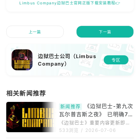
Limbus Company边狱巴士官网正版下载安装教程👉
上一篇
下一篇
边狱巴士公司（Limbus
专区
Company）
《边狱巴士-第九次
新闻推荐
瓦尔普吉斯之夜》 已明确7月
9日进行更新
《边狱巴士》重要内容更新即将
上线，本次更新主题为「第九次
533浏览
/
2026-07-06
瓦尔普吉斯之夜」。根据官方公