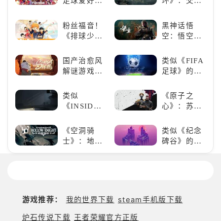
足球爱好者
环》：交界
入手那个看
必玩：《实
地的史诗传
这里
况足球》
奇与魂系新
粉丝福音！
黑神话悟
巅峰
《排球少
空：悟空携
年!!FLY
万钧之力归
HIGH!!》手
来，游戏界
国产治愈风
类似《FIFA
游还原经典
的东方巨
解谜游戏
足球》的足
名场面
兽，引爆全
《落日山
球类比赛推
球期待！
丘》
荐！快来赢
类似
《原子之
得世界冠军
《INSIDE》
心》：苏联
吧！
的解谜类游
科幻风下的
戏！快动起
游戏盛宴与
《空洞骑
类似《纪念
你的小脑筋
瑕疵
士》：地下
碑谷》的解
来通关！
世界的深度
谜类游戏推
探索与极致
荐：体验沉
冒险
浸式解谜，
拾取遗失的
碎片
游戏推荐：
我的世界下载
steam手机版下载
炉石传说下载
王者荣耀官方正版