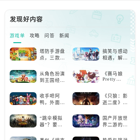
发现好内容
游戏单
攻略
问答
新闻
塔防手游盘
搞笑与感动
点，三款不
相遇，解锁
容错过的塔
多元化角色
防佳作
的魅力
从角色扮演
《赛马娘
Pretty
到王国经
Derby》：
营，这款手
一场跨次元
游为何能俘
收手吧阿
《只狼：影
的竞速之旅
获玩家心？
鸭，外面全
逝二度》：
是好鹅！！
一场惊心动
魄的忍者之
“跳伞模拟
国产开放世
旅
器”？要
界二游的里
“苟”还是要
程碑：《原
“刚”？
神》