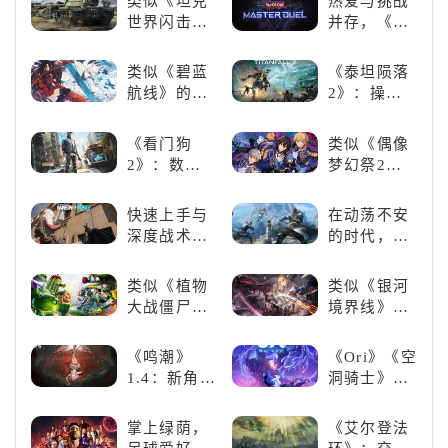
类似《坦克
热爱与挑战
世界闪击
并存，《游
战》
戏王：大师
（WOTB）
决斗》，牌
类似《碧蓝
《泰坦陨落
的军事类游
佬都爱玩的
航线》的养
2》：操控
戏推荐！快
游戏是啥
成类游戏！
泰坦，主宰
带上你最心
样？
养成你的梦
未来战场；
《看门狗
类似《偶像
爱的装备出
想！
跑酷突袭，
2》：数字
梦幻祭2》
发吧！
改写战斗格
世界的精彩
的二次元音
局！
狂欢
游推荐：完
快速上手与
在动荡不安
美还原偶像
深度战术兼
的时代，踏
魅力，共同
备，《彩虹
入暗影世界
打造最强偶
六号M》是
类似《植物
类似《银河
像团
否值得入
大战僵尸》
境界线》的
手？
的卡牌策略
二次元战棋
游戏，休闲
类手游推
《鸣潮》
《Ori》《空
娱乐尽在手
荐：极致策
1.4：新角
洞骑士》
中！
略，无限可
色、新剧
《死亡细
能
情，全新冒
胞》横向对
掌上绿荫，
《艾尔登法
险体验！
比，不知道