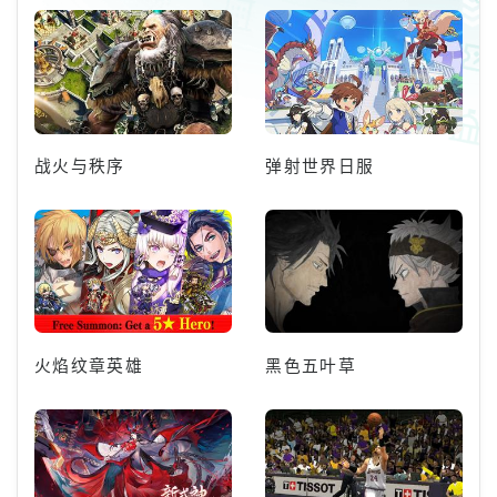
战火与秩序
弹射世界日服
火焰纹章英雄
黑色五叶草