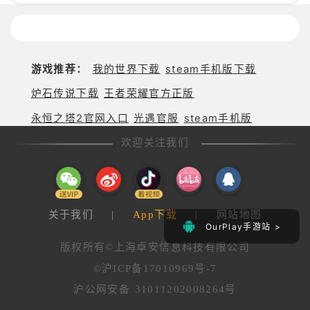
游戏推荐：
我的世界下载
steam手机版下载
炉石传说下载
王者荣耀官方正版
永恒之塔2官网入口
光遇官服
steam手机版
欢迎关注我们
关于我们
|
App下载
|
网站地图
OurPlay手游站 >
版权所有©上海卓安信息科技有限公司
©沪ICP备17010969号-7
沪公网安备 31011202008264号