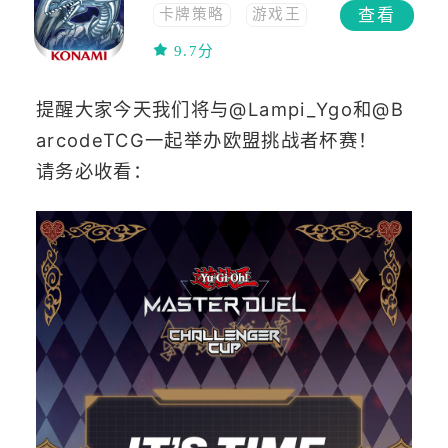
查看
卡牌策略
游戏王
策略
卡牌
9.7分
二次元
剧情向
TCG
提醒大家今天我们将与@Lampi_Ygo和@B
arcodeTCG一起举办欧盟挑战者杯赛！
请务必收看：