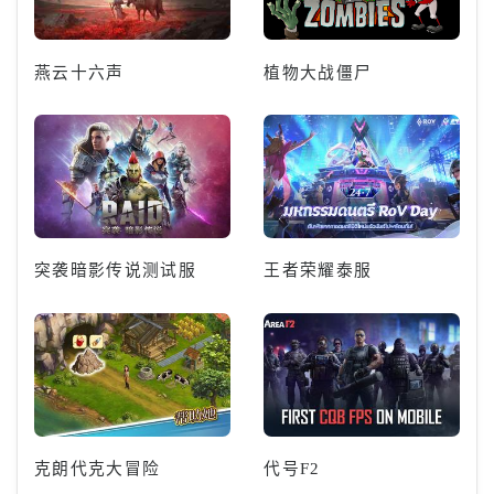
燕云十六声
植物大战僵尸
突袭暗影传说测试服
王者荣耀泰服
克朗代克大冒险
代号F2