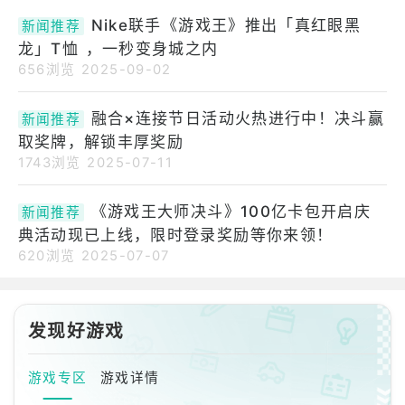
宣布，可享受游戏王卡牌游戏决
游戏“游戏王大师决斗”全球发行4
Nike联手《游戏王》推出「真红眼黑
斗乐趣的数位卡牌游戏《游戏王
新闻推荐
周年。根据您在活动期间登录的
MASTERDUEL》已突破1亿次累
龙」T恤 ，一秒变身城之内
天数，您将获得可在游戏中使用
积下
的宝石，以及插图不同的热门卡
656浏览
2025-09-02
牌“黑魔术师”。此外，还将推出
纪念四周年纪念的套装产品。
融合×连接节日活动火热进行中！决斗赢
新闻推荐
《游戏王！大师决斗》全球发售
取奖牌，解锁丰厚奖励
四周年纪念活动今日开启！赢取
1743浏览
2025-07-11
超棒奖品，例如“黑魔导”的异画
版本！《I:P假面舞会》和《S:P
小骑士》的新插画卡将先在
《游戏王大师决斗》100亿卡包开启庆
新闻推荐
典活动现已上线，限时登录奖励等你来领！
620浏览
2025-07-07
发现好游戏
游戏专区
游戏详情