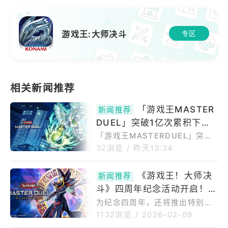
游戏王:大师决斗
专区
「游戏王MASTER
新闻推荐
DUEL」突破1亿次累积下载
即日起展开纪念庆祝活动！
「游戏王MASTERDUEL」突破1
亿次累积下载！即日起展开纪念
32浏览
/
昨天13:34
庆祝活动~活动期间内有机会在
游戏内商店获得「至爱─英雄闪
《游戏王！大师决
新闻推荐
耀光焰翼人」、「唤醒你的元素
斗》四周年纪念活动开启！可
─英雄」、「超融合」超框卡，
以及其他插图不同卡牌。2026年
获得宝石和热门卡牌“黑魔术
为纪念四周年，还将推出特别套
8月5日–KonamiDigitalEnterta
装产品！科乐美数码娱乐公司发
师”
1132浏览
/
2026-02-09
inmentLimited(KONAMI)今日
起了一项活动，以纪念网络卡牌