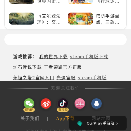
世界闪击
《排球少
吧！
战》
年!!FLY
（WOTB）
HIGH!!》手
《艾尔登法
塔防手游盘
的军事类游
游还原经典
环》：交界
点，三款不
戏推荐！快
名场面
地的史诗传
容错过的塔
带上你最心
奇与魂系新
防佳作
爱的装备出
巅峰
发吧！
游戏推荐：
我的世界下载
steam手机版下载
炉石传说下载
王者荣耀官方正版
永恒之塔2官网入口
光遇官服
steam手机版
欢迎关注我们
关于我们
|
App下载
|
网站地图
OurPlay手游站 >