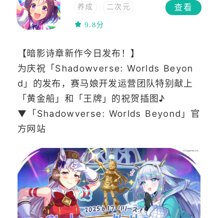
查看
养成
二次元
策略
模拟经营
9.8分
模拟
竖屏
【暗影诗章新作今日发布！】
为庆祝「Shadowverse: Worlds Beyon
d」的发布，赛马娘开发运营团队特别献上
「黄金船」和「王牌」的祝贺插图♪
▼「Shadowverse: Worlds Beyond」官
方网站