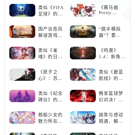
未来战场；
况足球》
类似《FIFA
《赛马娘
跑酷突袭，
Pretty
足球》的足
改写战斗格
Derby》：
球类比赛推
局！
一场跨次元
荐！快来赢
国产治愈风
“跳伞模拟
的竞速之旅
得世界冠军
解谜游戏
器”？要
吧！
《落日山
“苟”还是要
丘》
“刚”？
类似《雀
《鸣潮》
魂》的日系
1.4：新角
游戏推荐！
色、新剧
好看的ACG
情，全新冒
《原子之
类似《碧蓝
看板娘们等
险体验！
心》：苏联
航线》的养
着你！
科幻风下的
成类游戏！
游戏盛宴与
养成你的梦
类似《纪念
畅享篮球梦
瑕疵
想！
碑谷》的解
幻对决！
谜类游戏推
《NBA
荐：体验沉
2K24梦幻球
舰船少女的
搞笑与感动
浸式解谜，
队》类似游
魅力所在：
相遇，解锁
拾取遗失的
戏精选
《碧蓝航
多元化角色
碎片
线》
的魅力