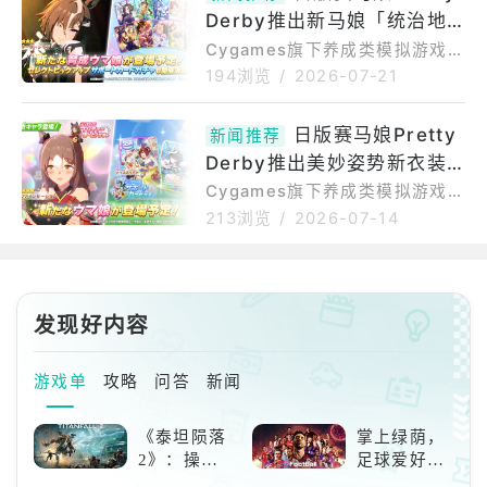
其自然或船到桥头自然直」，同
Derby推出新马娘「统治地
化。由Kleiner推出的1/7比例涂
时开
装完成品模型，再现了角色身穿
位」
Cygames旗下养成类模拟游戏
白蓝黄配色制服、全力应援的经
《赛马娘PrettyDerby（ウマ娘
194浏览
/
2026-07-21
典姿态。商品包含本体及特制台
プリティーダービー）》〈日
座，随风飘扬的长发与裙摆、帽
版〉（iOS/Android/PCDMMg
日版赛马娘Pretty
子与扩音器等小物细节精致呈
新闻推荐
ameplayer/PCSteam）07/20
现，多彩缤纷的台座衬托整体气
Derby推出美妙姿势新衣装
公布了隔天开始的新一波马娘卡
氛。本品比例为1/7，全
池以及支援卡池。新马娘卡池PU
「面华煌彩传・极」、优秀素
Cygames旗下养成类模拟游戏
角色为★★★统治地位[Monoch
《赛马娘PrettyDerby（ウマ娘
质新支援「两手满满、小仓之
213浏览
/
2026-07-14
romeGM]ルーラーシップ：统
プリティーダービー）》〈日
爱」
治地位是从黑白棋等古典游戏到
版〉（iOS/Android/PCDMMg
现代作品，热爱所有桌游的重度
ameplayer/PCSteam）07/09
桌游玩家。擅长运用计谋掌控局
公布了隔天开始的新一波马娘卡
发现好内容
势，是头
池以及支援卡池。新马娘卡池PU
角色为★★★美妙姿势[麺华煌彩
伝・极]ファインモーション。美
游戏单
攻略
问答
新闻
妙姿势★★★美妙姿势[麺华煌彩
伝・极]ファインモーション育成
《泰坦陨落
掌上绿荫，
情报新支援卡池PU角色则为SSR
2》：操控
足球爱好者
优秀素
泰坦，主宰
必玩：《实