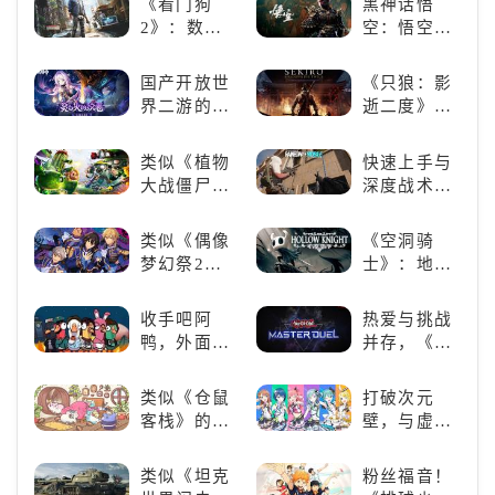
《看门狗
黑神话悟
2》：数字
空：悟空携
世界的精彩
万钧之力归
狂欢
来，游戏界
国产开放世
《只狼：影
的东方巨
界二游的里
逝二度》：
兽，引爆全
程碑：《原
一场惊心动
球期待！
神》
魄的忍者之
类似《植物
快速上手与
旅
大战僵尸》
深度战术兼
的卡牌策略
备，《彩虹
游戏，休闲
六号M》是
类似《偶像
《空洞骑
娱乐尽在手
否值得入
梦幻祭2》
士》：地下
中！
手？
的二次元音
世界的深度
游推荐：完
探索与极致
收手吧阿
热爱与挑战
美还原偶像
冒险
鸭，外面全
并存，《游
魅力，共同
是好鹅！！
戏王：大师
打造最强偶
决斗》，牌
类似《仓鼠
打破次元
像团
佬都爱玩的
客栈》的萌
壁，与虚拟
游戏是啥
宠类游戏推
歌手共同谱
样？
荐！快来养
写音符物语
类似《坦克
粉丝福音！
赛博宠物