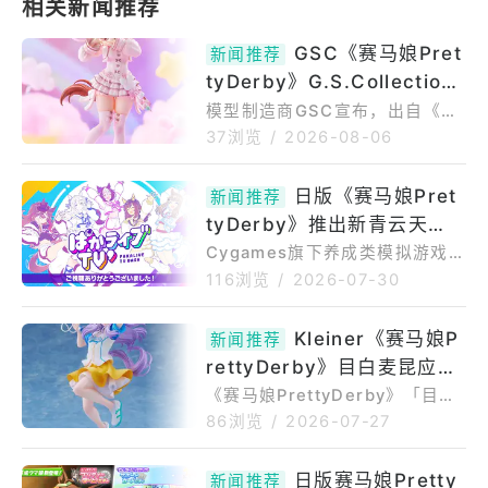
GSC《赛马娘Pret
新闻推荐
tyDerby》G.S.Collection
[不融的砂糖点心]奥斯顿真弓
模型制造商GSC宣布，出自《赛
马娘PrettyDerby》的「G.S.Co
模型 预定2027年9月贩售
37浏览
/
2026-08-06
llection[不融的砂糖点心]奥斯
顿真弓」的1/7比例模型，商品预
日版《赛马娘Pret
新闻推荐
购期间为2026年08月04日〜20
tyDerby》推出新青云天
26年09月23日；商品发售日期
预定于2027年9月贩售。◆弹嫩
空、目白光明泳装以及故事活
Cygames旗下养成类模拟游戏
柔软甜点小真，现在正是应援的
《赛马娘PrettyDerby（ウマ娘
动
116浏览
/
2026-07-30
好时机喔？出自游戏《赛马娘Pr
プリティーダービー）》〈日
ettyDerby》，「奥斯顿真弓」
版〉（iOS/Android/PCDMMg
Kleiner《赛马娘P
身穿情人节服装登场。名符其实
新闻推荐
ameplayer）在07/29的官方直
的[不融的砂糖点心]，全身上
rettyDerby》目白麦昆应援
播中公布了隔天开始的新一波马
娘卡池、支援卡池以及游戏新情
Ver模型 预计2027年3月贩
《赛马娘PrettyDerby》「目白
报。07/30开始的故事活动为
麦昆应援Ver.1/7比例模型」商品
售
86浏览
/
2026-07-27
「那年夏天的QueSeraSera(あ
介绍本商品出自游戏《赛马娘Pr
の夏のケセラセラ)※QueSeraS
ettyDerby》，将支援卡「[全力
日版赛马娘Pretty
era为西洋名言及歌曲，意为顺
新闻推荐
应援！是也！？]目白麦昆」立体