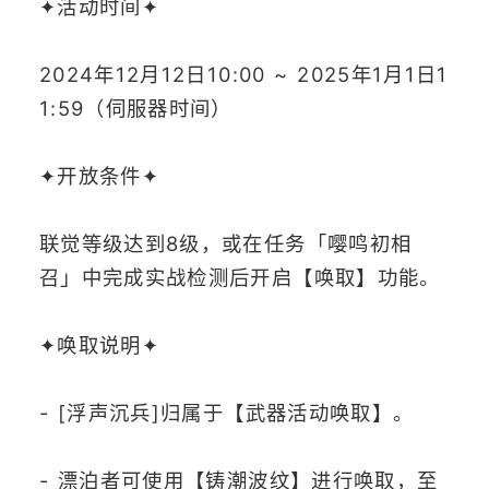
✦活动时间✦
2024年12月12日10:00 ~ 2025年1月1日1
1:59（伺服器时间）
✦开放条件✦
联觉等级达到8级，或在任务「嘤鸣初相
召」中完成实战检测后开启【唤取】功能。
✦唤取说明✦
- [浮声沉兵]归属于【武器活动唤取】。
- 漂泊者可使用【铸潮波纹】进行唤取，至