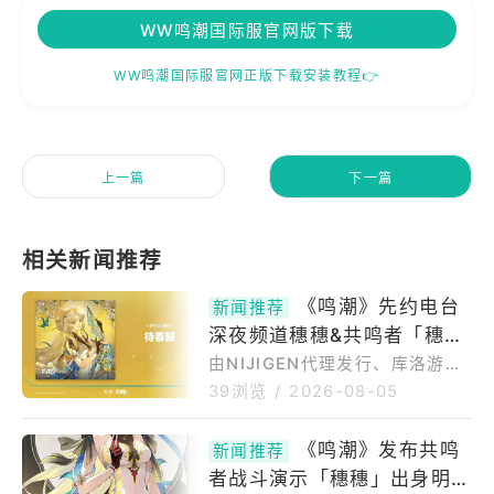
WW鸣潮国际服官网版下载
WW鸣潮国际服官网正版下载安装教程👉
上一篇
下一篇
《鸣潮》先约电台
新闻推荐
深夜频道穗穗&共鸣者「穗
穗」PV重明
由NIJIGEN代理发行、库洛游戏
（KUROGAMES）打造的开放世
39浏览
/
2026-08-05
界动作游戏《鸣潮WutheringW
aves》3.5版本遗音扶剑，荡梦
《鸣潮》发布共鸣
新闻推荐
而歌限定角色「穗穗」、「爱弥
者战斗演示「穗穗」出身明庭
斯」现正UP中。先约电台深夜频