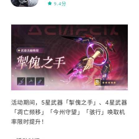
9.4分
活动期间，5星武器「掣傀之手」、4星武器
「凋亡频移」「今州守望」「骇行」唤取机
率限时提升！