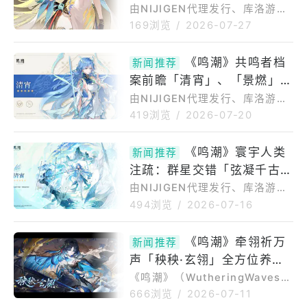
道|穗穗不用急著想后面的事情。
的世家大小姐昭明商会的年轻
由NIJIGEN代理发行、库洛游戏
难得这样的夜晚，还是好好休息
（KUROGAMES）打造的开放世
理事
169浏览
/
2026-07-27
一下比较重要。日语《鸣潮》共
界动作游戏《鸣潮WutheringW
鸣者「穗穗」PV|重明「这场乱
aves》3.5版本遗音扶剑，荡梦
《鸣潮》共鸣者档
局，便由我摆平。」日语《鸣
新闻推荐
而歌限定角色「秧秧·玄翎」、
潮》先约电台EP3.5——穗穗
案前瞻「清宵」、「景燃」消
「琳奈」、「陆·赫斯」现正UP
《待春归》现已正式上架Spoti
中。7月30日限定角色「穗
息释出&「终焉矩阵」将进入
由NIJIGEN代理发行、库洛游戏
穗」、「爱弥斯」将限定UP。
（KUROGAMES）打造的开放世
第二挑战周期「险境强袭」
419浏览
/
2026-07-20
《鸣潮》共鸣者战斗演示|穗穗
界动作游戏《鸣潮WutheringW
「江天一色！」日语档案公开|宴
aves》3.5版本遗音扶剑，荡梦
《鸣潮》寰宇人类
江山——穗穗资料读取中>>>✦
新闻推荐
而歌限定角色「秧秧·玄翎」、
穗穗✦出身明庭的世家大小姐，
注疏：群星交错「弦凝千古
「琳奈」、「陆·赫斯」现正UP
昭明商会的年轻理
中。近日发布3.6版本将推出
寂，剑起满天清」—清宵
由NIJIGEN代理发行、库洛游戏
「清宵」、「景燃」限定UP消
（KUROGAMES）打造的开放世
494浏览
/
2026-07-16
息。共鸣者档案前瞻|清宵共鸣属
界动作游戏《鸣潮WutheringW
性：气动武器类型：迅刀《寰宇
aves》3.5版本遗音扶剑，荡梦
《鸣潮》牵翎祈万
人类注疏：群星交错》「弦凝千
新闻推荐
而歌限定角色「秧秧·玄翎」、
古寂，剑起满天清。」——清宵
声「秧秧·玄翎」全方位养成
「琳奈」、「陆·赫斯」现正UP
档案资料>>隐世剑修，
中。今日发布3.6版本将推出
攻略：组队、手法与抽取推荐
《鸣潮》（WutheringWaves）
「清宵」限定UP消息。《寰宇人
于今（10）日更新至3.5版本
666浏览
/
2026-07-11
类注疏：群星交错》「弦凝千古
「遗音扶剑，荡梦而歌」，增添