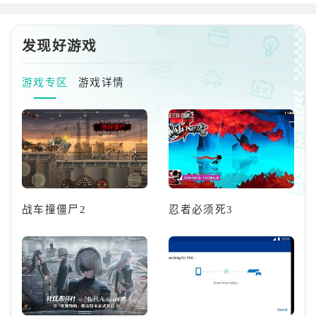
寂，剑起满天清。」——清宵档
了全新大世界地图、关卡、素材
案资料>>隐世剑修，挂名玄方城
以及敌人，并实装了漂泊者们最
镇玄司骑，为人清冷疏离，淡漠
发现好游戏
熟悉的初始伙伴——原四星角色
无情，琴剑双绝。她亦
秧秧。在经历3.5剧情的重大剧
变后，她迎来了深层共鸣的实力
游戏专区
游戏详情
蜕变，正式以全新五星型态「秧
秧·玄翎」降临卡池。「秧秧·玄
翎」是五星湮灭属性虚湮效应体
系的攻击型角色，本身拥有多种
灵活位移以及牵引敌人的招式，
并将【虚湮效应】转
战车撞僵尸2
忍者必须死3