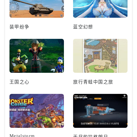
装甲纷争
蓝空幻想
王国之心
旅行青蛙中国之旅
Metalstorm
无尽的拉格朗日