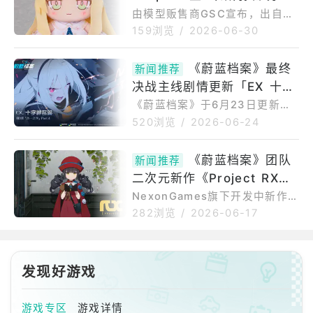
完成剧情与任务后，可获得「古
装完成品模型，再现了角色身穿
预定2027年1月贩售
由模型贩售商GSC宣布，出自
怪的杂志」、「古怪的健康产
宽松衬衫、手持相机的可爱日常
《蔚蓝档案BlueArchive》「圣
159浏览
/
2026-06-30
品」、「古怪
姿态。商品包含本体及专用台
亚/渚/弥香」的Chocopuni玩
座，长发的流动感、衬衫皱褶与
偶，商品预约期间为2026年06
《蔚蓝档案》最终
裙摆飘扬等细节皆精致呈现。本
新闻推荐
月29日〜2026年07月29日；商
品比例为1/7，全高约150mm
决战主线剧情更新「EX 十字
品发售日期预定于2027年1月贩
（不含台座）。敬请留意相关购
售。《蔚蓝档案BlueArchive》
神名篇第3章」Part4 新增2
《蔚蓝档案》于6月23日更新了
买注意事项。商品
推出玩偶。◆商品详情◆商品名
主线剧情「十字神名篇第3章」P
名学生「柚子」与「英美」
520浏览
/
2026-06-24
称圣亚/渚/弥香作品名称蔚蓝档
art.4与新增两名全新学生招募，
案BlueArchive分类玩偶价格
分别为「柚子(武装)」与「英美
《蔚蓝档案》团队
￥4,950(含税)发售日期2027/0
新闻推荐
(武装)」，并预计于6月30日追
1商品规格材质
二次元新作《Project RX》
加包含「Kei」等「游戏开发部」
学生故事的全新活动剧情。在本
开设繁体中文官方 X 帐号 预
NexonGames旗下开发中新作
次主线剧情Part.4中，玩家将能
《ProjectRX（프로젝트RX）》
告将带来更多新情报
282浏览
/
2026-06-17
欣赏到在对抗觉醒为「十字神
宣布，已于6月16日正式开设繁
名」的「马尔库特」过程中，揭
体中文官方X帐号，并预告接下
开「Ain」、「Soph」、「Au
来将带来各式各样的新消息。[[h
r」等工程师隐藏的背景故事，以
ttps://twitter.com/Project_R
发现好游戏
X_TW/status/206680815921
及学生们合力阻止「奇普托斯」
8635021]]无法取得此篇推文，
毁灭
游戏专区
游戏详情
可能推文已移除或更改隐私设