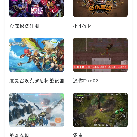
漫威秘法狂潮
小小军团
魔灵召唤克罗尼柯战记国际服
迷你DayZ2
战斗泰坦
霜裔