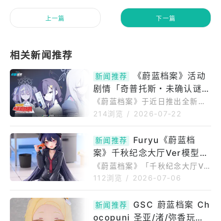
上一篇
下一篇
《蔚蓝档案》活动
新闻推荐
剧情「奇普托斯・未确认谜
团」上线同步加入新角色「木
《蔚蓝档案》于近日推出全新活
动剧情「奇普托斯・未确认谜团
乃香」、「玲奈」
214浏览
/
2026-07-22
～追寻未知生物槌之子～」，同
时加入两名全新角色——隶属女
Furyu《蔚蓝档
新闻推荐
武神警察学园的「木乃香」，以
案》千秋纪念大厅Ver模型
及隶属狂猎艺术学院的「玲
奈」。全新活动剧情PV本次活动
预计2027年6月贩售
《蔚蓝档案》「千秋纪念大厅Ve
剧情以「木乃香」、「玲奈」、
r.1/7比例模型」商品介绍本商品
112浏览
/
2026-07-06
「翼」等因调查超自然现象而齐
出自游戏《蔚蓝档案》，将「千
聚的学生们为主角，讲述她们在
秋」以游戏内纪念大厅视觉图为
GSC 蔚蓝档案 Ch
寻找传说生物「槌之子」的过程
新闻推荐
基础立体化。由Furyu旗下高品
中，解决各种离奇现象的故事。
ocopuni 圣亚/渚/弥香玩偶
质品牌F：NEX推出的1/7比例涂