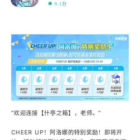
休闲
免费
9.1分
联网
卡牌
剧情向
“欢迎连接【什亭之箱】，老师。”
CHEER UP！阿洛娜的特别奖励！即将开