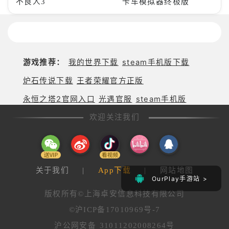
不良人3
卡车模拟器终极版
游戏推荐：
我的世界下载
steam手机版下载
炉石传说下载
王者荣耀官方正版
永恒之塔2官网入口
光遇官服
steam手机版
欢迎关注我们
关于我们
|
App下载
|
网站地图
OurPlay手游站 >
版权所有©上海卓安信息科技有限公司
©沪ICP备17010969号-7
沪公网安备 31011202008264号