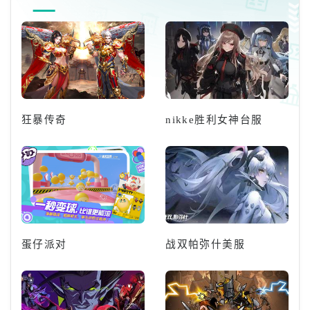
定。官方指出，《ProjectRX》
是由《蔚蓝档案》第二代PD车敏
瑞领导
狂暴传奇
nikke胜利女神台服
蛋仔派对
战双帕弥什美服