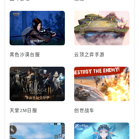
黑色沙漠台服
云顶之弈手游
天堂2M日服
创世战车