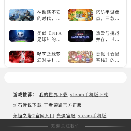
手？
改写战斗格
战》
《死亡细
局！
（WOTB）
胞》横向对
在动荡不安
塔防手游盘
的军事类游
比，不知道
的时代，踏
点，三款不
戏推荐！快
入手那个看
入暗影世界
容错过的塔
带上你最心
这里
防佳作
类似《FIFA
热爱与挑战
爱的装备出
足球》的足
并存，《游
发吧！
球类比赛推
戏王：大师
荐！快来赢
决斗》，牌
畅享篮球梦
类似《仓鼠
得世界冠军
佬都爱玩的
幻对决！
客栈》的萌
吧！
游戏是啥
《NBA
宠类游戏推
样？
2K24梦幻球
荐！快来养
队》类似游
赛博宠物
戏精选
吧！
游戏推荐：
我的世界下载
steam手机版下载
炉石传说下载
王者荣耀官方正版
永恒之塔2官网入口
光遇官服
steam手机版
欢迎关注我们