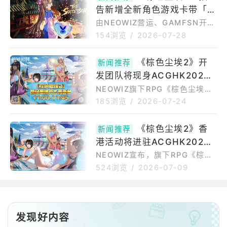
事。本次新增的角色卡带10《合
告新增全新角色游戏卡带「合
间聊天室反应韩国玩家的不满情
龙传》，讲述了一群武林少女在
绪，质疑「身为成人却无法在自
龙传」、官方进行紧急直播说
由NEOWIZ营运、GAMFSN开发
名为"龙恩
己国家玩到完整游戏内容」，反
的冒汗心跳RPG手机游戏《棕色
明韩版更新事项
154浏览
/
2026-07-28
映出审查争议在韩国社群中的反
尘埃2》宣布，将于7月30日
弹。李浚熙制作人在直播中说
（四）进行定期维护和更新，预
《棕色尘埃2》开
明，此次修改是为了符合南韩当
新闻推荐
告推出角色游戏卡带10'合龙
地法律与游戏分级审查指南的要
发团队将现身ACGHK2026
传'、天守继承者克蕾西亚等更新
求，属于不得不为的妥协。若不
内容。此外，官方稍早则是在韩
总PD李浚熙首度访港玩家签
NEOWIZ旗下RPG《棕色尘埃
进行调整，游戏恐无法继续在韩
版官方YouTube频道进行了不在
2》于7月24日首次参展中国香港
名会同步登场
185浏览
/
2026-07-24
国
预定日程中的紧急直播，由开发P
动漫电玩节ACGHK2026。随著
D李浚熙出席并亲自说明了关于
活动开幕，官方今日进一步公开
《棕色尘埃2》香
《棕色尘埃2》韩版此次预计调整
新闻推荐
活动亮点，确认开发团队将亲临
的游戏内容。角色游戏卡带10'合
港活动将进驻ACGHK2026
香港，其中总PD李浚熙将首度来
龙传'更新-将新增全新角色游戏
港，并携手角色插画家韩惺贤出
展区以「豪华邮轮」为核心概
NEOWIZ宣布，旗下RPG《棕色
卡带'合
席开发团队签名会，与香港玩家
尘埃2》将首度参展于2026年7
念
524浏览
/
2026-07-09
近距离交流。官方表示，《棕色
月24日至7月28日举办的香港动
尘埃2》自上市以来受到许多中国
漫电玩节（ACGHK2026），同
香港玩家支持，因此希望借由首
时也是《棕色尘埃2》首次在香港
次参展ACGHK的机会，亲自与玩
举办的大型线下活动。官方表
发现好内容
家见面交流，感谢大家一路以来
示，希望借由本次参展机会，与