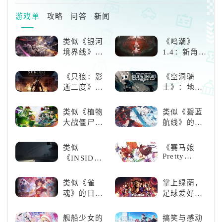
的陪伴，与香港玩家共同
香港店长近距离交流，并向一直
以来支持《棕色尘埃2》的玩家表
游戏单
攻略
问答
新闻
达感谢。【以下内容为厂商提供
资料原文】《棕色尘埃2》3周年
类似《银河
《鸣潮》
纪念于香港ACGHK2026首次启
境界线》的
1.4：新角
航！《棕色尘埃2》登陆ACGH
二次元战棋
色、新剧
K，
类手游推
情，全新冒
《只狼：影
《空洞骑
荐：极致策
险体验！
逝二度》：
士》：地下
略，无限可
一场惊心动
世界的深度
能
魄的忍者之
探索与极致
类似《植物
类似《碧蓝
旅
冒险
大战僵尸》
航线》的养
的卡牌策略
成类游戏！
游戏，休闲
养成你的梦
类似
《赛马娘
娱乐尽在手
想！
Pretty
《INSIDE》
中！
Derby》：
的解谜类游
一场跨次元
戏！快动起
类似《雀
掌上绿荫，
的竞速之旅
你的小脑筋
魂》的日系
足球爱好者
来通关！
游戏推荐！
必玩：《实
好看的ACG
况足球》
舰船少女的
搞笑与感动