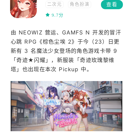
查看
二次元
角色扮演
休闲
RPG
9.7分
幻想
由 NEOWIZ 营运、GAMFS N 开发的冒汗
心跳 RPG《棕色尘埃 2》于今（23）日更
新有 3 名魔法少女登场的角色游戏卡带 9
「奇迹★闪耀」，新服装「奇迹玫瑰黎维
塔」也出现在本次 Pickup 中。