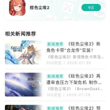
棕色尘埃2
专区
《棕色尘埃2》新
新闻推荐
角色卡带“合龙传”实装！
《棕色尘埃2》新增角色卡带及服
装等！由NEOWIZ株式会社（总
200浏览
/
2026-07-30
部：韩国京畿道城南市，共同代
表：金承徹/裵泰根）推出的感动
《棕色尘埃2》再
新闻推荐
人心RPG《BrownDust2》，将
遭审查压力下架危机 制作人
在今日2026年7月30日（周四）
新增角色卡带「合龙传」以及全
紧急直播道歉将修改韩版帕莱
《棕色尘埃2》（BrownDust
新服装等内容。角色卡带10《合
2）开发团队今日召开紧急直播，
特、奥莉维亚动画演出
185浏览
/
2026-07-29
龙传》更新在角色卡带中，你可
由制作人李浚熙亲自出面向玩家
以体验到角色们在与主线故事不
致歉，并宣布韩国伺服器将针对
《棕色尘埃2》预
同的世界观和设定下的专属故
新闻推荐
部分角色进行和谐调整。直播期