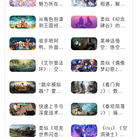
看板娘们等
魅力所在：
相遇，解锁
着你！
《碧蓝航
多元化角色
线》
的魅力
从角色扮演
类似《纪念
到王国经
碑谷》的解
营，这款手
谜类游戏推
游为何能俘
荐：体验沉
收手吧阿
黑神话悟
获玩家心？
浸式解谜，
鸭，外面全
空：悟空携
拾取遗失的
是好鹅！！
万钧之力归
碎片
来，游戏界
《艾尔登法
类似《偶像
的东方巨
环》：交界
梦幻祭2》
兽，引爆全
地的史诗传
的二次元音
球期待！
奇与魂系新
游推荐：完
“跳伞模拟
《看门狗
巅峰
美还原偶像
器”？要
2》：数字
魅力，共同
“苟”还是要
世界的精彩
打造最强偶
“刚”？
狂欢
快速上手与
《泰坦陨落
像团
深度战术兼
2》：操控
备，《彩虹
泰坦，主宰
六号M》是
未来战场；
类似《坦克
《Ori》《空
否值得入
跑酷突袭，
世界闪击
洞骑士》