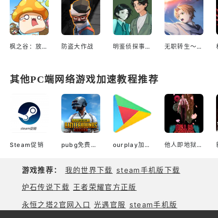
枫之谷：放置冒险记
防盗大作战
明鉴侦探事务所
无职转生～到了异世界就拿出真本事～回响物语
其他PC端网络游戏加速教程推荐
Steam促销
pubg免费加速器
ourplay加速器官网
他人即地狱(Epic版)
游戏推荐：
我的世界下载
steam手机版下载
炉石传说下载
王者荣耀官方正版
永恒之塔2官网入口
光遇官服
steam手机版