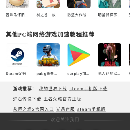
冒险岛怀旧服（国服）
枫之谷：放置冒险记
防盗大作战
明鉴侦探事务所
其他PC端网络游戏加速教程推荐
Steam促销
pubg免费加速器
ourplay加速器官网
他人即地狱(Epic版)
游戏推荐：
我的世界下载
steam手机版下载
炉石传说下载
王者荣耀官方正版
永恒之塔2官网入口
光遇官服
steam手机版
欢迎关注我们