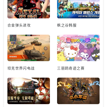
合金弹头进攻
枫之谷韩服
坦克世界闪电战
三丽鸥奇迹之赛