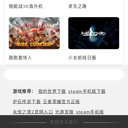
炮艇战3D直升机
求生之路
跑跑姜饼人
少女前线日服
游戏推荐：
我的世界下载
steam手机版下载
炉石传说下载
王者荣耀官方正版
永恒之塔2官网入口
光遇官服
steam手机版
欢迎关注我们