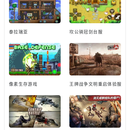
泰拉瑞亚
坎公骑冠剑台服
像素生存游戏
王牌战争文明重启体验服