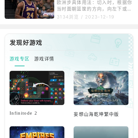
方便玩家进行操作，也能看清传球
欧洲步具体用法：切入时，根据你
路线。
当时面朝篮筐的方向，向左下或者
右下推动右遥感，亦或是在切入时
3134浏览
/
2023-12-19
轻点两下方框键或者向你需要前进
的方向推左摇杆，同时松开加速，
然后双击投篮键或者往非运球手推
右摇杆。欧洲步的重点就是使用变
发现好游戏
向来绕开防守球员，在结合上面欧
洲部的按法及操作在对手要使用前
游戏专区
游戏详情
贴身提前站位就可以限制欧洲步的
使用。如果提前挡位置失败，那么
一定要预判到对手的欧洲步的第二
步的方向提前去站位干扰对手，在
封盖的时候
Infinitode 2
妄想山海乾坤繁中版