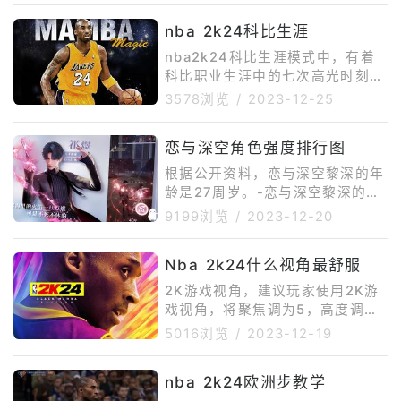
nba 2k24科比生涯
nba2k24科比生涯模式中，有着
科比职业生涯中的七次高光时刻。
1、萨拉门托之王2001西部半决赛
3578浏览
/
2023-12-25
第4场，科比拿下48分和16个篮
板，这位当时年仅22岁的球员向
恋与深空角色强度排行图
篮球迷们展现了他的潜力。2、NB
A三分球记录科比在2003年对阵
根据公开资料，恋与深空黎深的年
西雅图超音速队的比赛中打出了史
龄是27周岁。-恋与深空黎深的出
无前例的三分球，他在三分线外出
生日期是1995年6月3日(双子
9199浏览
/
2023-12-20
手18次命中12次。3、与导师正面
座)。角色简介黎深是一名顶尖的
交锋与科比的偶像兼导师MJ正面
心脏外科医生。经历因发现Evol基
对决，拿下令人咋舌的55分，同
Nba 2k24什么视角最舒服
因可使心脏发育时的异常细胞产生
时打破了湖人单半场42
定向变异，为降低先心病患儿的出
2K游戏视角，建议玩家使用2K游
生率做出了里程碑式的贡献，成为
戏视角，将聚焦调为5，高度调为1
了史上最年轻的“摘星医学奖”得
0，禁区拉近和反转视角关闭，自
5016浏览
/
2023-12-19
主。角色能力Evol：冰
动翻转和固定高度开启，翻转式为
旋转，该视角场上的沉浸感较好，
nba 2k24欧洲步教学
能获得球场视角也更大，空间变大