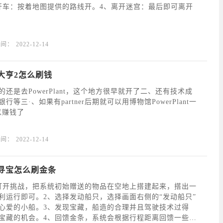
开车：按着地图提供的路线开。4、离开迷宫：最后即可离开
时间：
2022-12-14
大亨2怎么刷钱
还是去PowerPlant，这个地方很早就开了二、还有技术成
等三·、如果有partner后期就可以用博物馆PowerPlant一
以赚钱了
时间：
2022-12-14
寻宝怎么刷金条
打开挑战，把系统初始赠送的物品在空地上搭建起来，搭出一
利运行即可。2、选择发动船只，选择画面右侧的“发动船只”
心爱的小船。3、发现宝藏，船造的合理并且驾驶技术过得
宝藏的机会。4、回馈金条，系统会根据行程距离回馈一些金