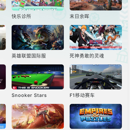
快乐诊所
末日余晖
英雄联盟国际服
死神勇敢的灵魂
Snooker Stars
F1移动赛车