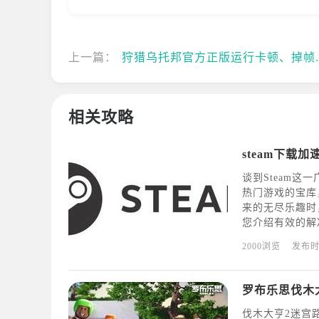
上一篇：
狩猎乌托邦官方正版运行卡顿、掉帧解决方法
相关攻略
steam下载加
谈到Steam
热门游戏的宝库
来的无尽乐趣时
您介绍有效的解
畅！利用网络优化
2000浏览
发布
还可以考虑使用ou
罗布乐思伐木
伐木大亨2迷宫