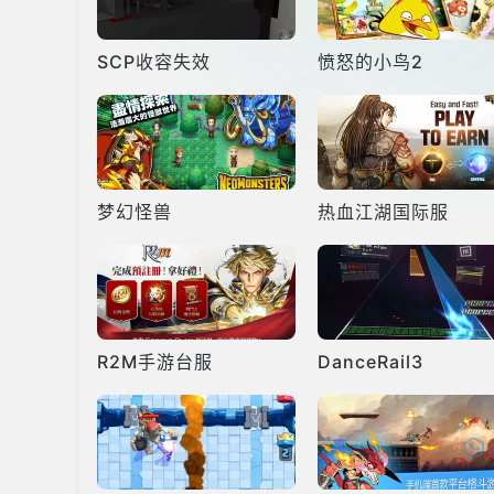
SCP收容失效
愤怒的小鸟2
梦幻怪兽
热血江湖国际服
R2M手游台服
DanceRail3