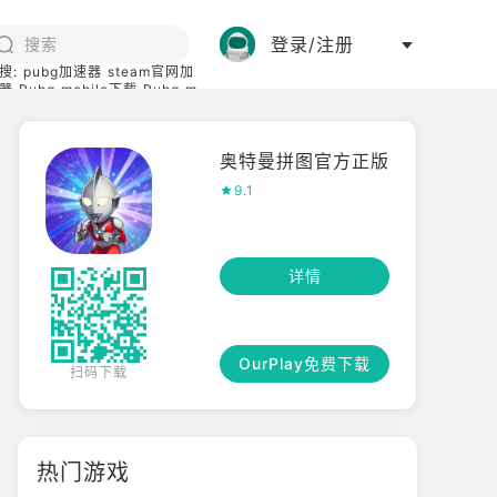
登录/注册
搜:
pubg加速器
steam官网加
器
Pubg mobile下载
Pubg m
际服
碧蓝档案下载
奥特曼拼图官方正版
9.1
详情
OurPlay免费下载
扫码下载
热门游戏