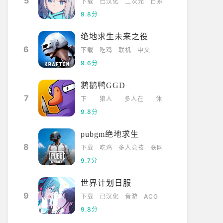
5
下载
已汉化
二次元
日系
9.8分
绝地求生未来之役
6
下载
吃鸡
联机
中文
9.6分
鹅鹅鸭GGD
7
下
狼人
多人在
休
载
杀
线
闲
9.8分
pubgm绝地求生
8
下载
吃鸡
多人竞技
联网
9.7分
世界计划日服
9
下载
已汉化
音游
ACG
9.8分