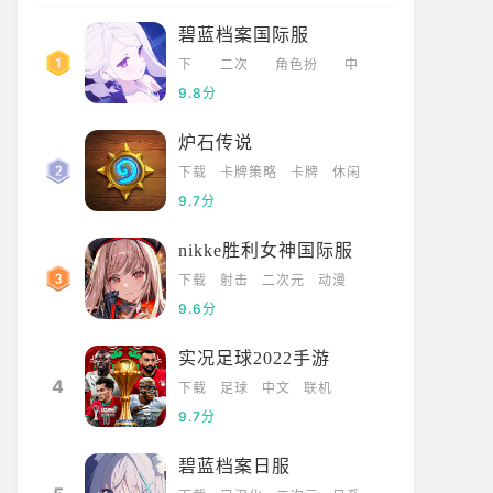
碧蓝档案国际服
下
二次
角色扮
中
载
元
演
文
9.8分
炉石传说
下载
卡牌策略
卡牌
休闲
9.7分
nikke胜利女神国际服
下载
射击
二次元
动漫
9.6分
实况足球2022手游
4
下载
足球
中文
联机
9.7分
碧蓝档案日服