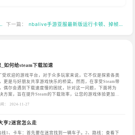
下一篇：
nbalive手游亚服最新版运行卡顿、掉帧解决方法
速_如何给steam下载加速
这一广受欢迎的游戏平台，对于众多玩家来说，它不仅是探索各类
，更是与好朋友共享游戏快乐的桥梁。然而，在享受Steam带
，偶尔会遇到下载速度慢的困扰，针对这一问题，下面将为
决方案，旨在提升Steam的下载效率，让您的游戏体验更加顺
工具-ourplay加速器为了进一步提升Steam的下载性能，您
时间：
2024-11-27
rplay加速器。o
大亨2迷宫怎么走
路线1、卡车：首先要在迷宫找到一辆车子。2、路线：查看下