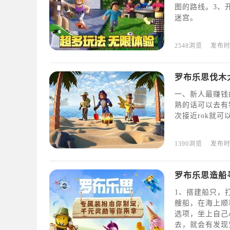
图的路线。3、
迷宫。
2548浏览
发布
罗布乐思伐木
一、新人最赚钱的
熟的话可以去有银行
次接近rok就可
1390浏览
发布
罗布乐思造船
1、搭建船只，
艘船，在海上顺
选项，坐上自己
去，就会有发现