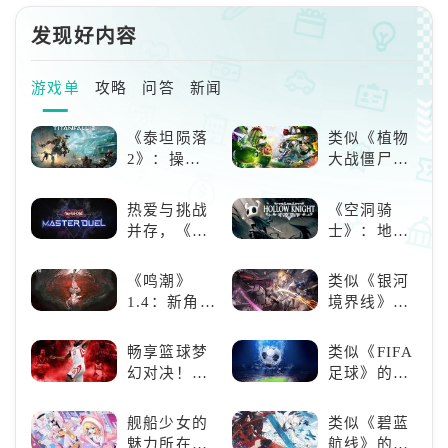
然迄今为止她都是单独
现在因为住院，不在圣三一……。
发现好内容
某位学生说，好像是被谁袭击了，
光环被破坏了。【含剧透要素】其
实是能做某种预知梦的异能力者。
游戏单
攻略
问答
新闻
但是，据说可以进入未来的人的梦
里并与其进行对话，所以拥有的是
《泰坦陨落
类似《植物
梦中限定的时光穿梭能力吧。所谓
2》：操控
大战僵尸》
“光环被毁
泰坦，主宰
的卡牌策略
未来战场；
游戏，休闲
热爱与挑战
《空洞骑
跑酷突袭，
娱乐尽在手
并存，《游
士》：地下
改写战斗格
中！
戏王：大师
世界的深度
局！
决斗》，牌
探索与极致
《鸣潮》
类似《银河
佬都爱玩的
冒险
1.4：新角
境界线》的
游戏是啥
色、新剧
二次元战棋
样？
情，全新冒
类手游推
畅享篮球梦
类似《FIFA
险体验！
荐：极致策
幻对决！
足球》的足
略，无限可
《NBA
球类比赛推
能
2K24梦幻球
荐！快来赢
舰船少女的
类似《碧蓝
队》类似游
得世界冠军
魅力所在：
航线》的养