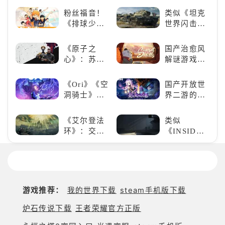
魄的忍者之
来，游戏界
粉丝福音！
类似《坦克
旅
的东方巨
《排球少
世界闪击
兽，引爆全
年!!FLY
战》
球期待！
HIGH!!》手
（WOTB）
《原子之
国产治愈风
游还原经典
的军事类游
心》：苏联
解谜游戏
名场面
戏推荐！快
科幻风下的
《落日山
带上你最心
游戏盛宴与
丘》
《Ori》《空
国产开放世
爱的装备出
瑕疵
洞骑士》
界二游的里
发吧！
《死亡细
程碑：《原
胞》横向对
神》
《艾尔登法
类似
比，不知道
环》：交界
《INSIDE》
入手那个看
地的史诗传
的解谜类游
这里
奇与魂系新
戏！快动起
巅峰
你的小脑筋
来通关！
游戏推荐：
我的世界下载
steam手机版下载
炉石传说下载
王者荣耀官方正版