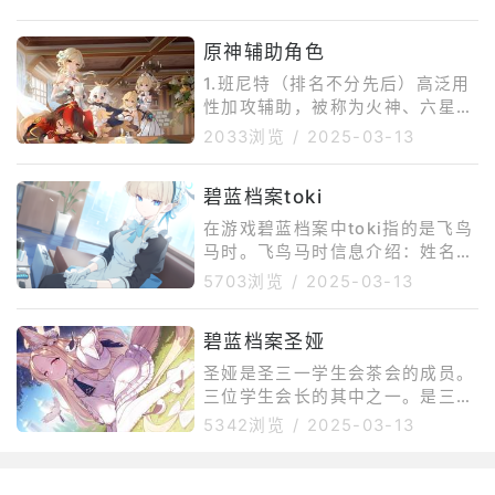
崩坏星穹铁道辅助角色推荐给大
家，要是屏幕前的大家在这款游戏
原神辅助角色
中不知道怎么选择辅助角色的话，
今天的这几个辅助角色都很适合大
1.班尼特（排名不分先后）高泛用
家去体验哦。第一个就是大家都很
性加攻辅助，被称为火神、六星战
熟悉的三月七，这个角色也是游戏
神，深渊使用率常年排前五，是人
2033浏览
/
2025-03-13
中相当与女主角的一个角色，这个
人必练的顶级辅助。大招能为队伍
角色在游戏中基本强度不高，但是
提供上千的攻击力，以及高频率、
作为辅助是绰绰有余的，带来的防
碧蓝档案toki
高额的奶，能清掉身上的不利元
御效果非常不错，而且在培养上面
素，培养简单省材料，只需堆充能
在游戏碧蓝档案中toki指的是飞鸟
是最不用操心
和生命值，天赋光点大招就行。2.
马时。飞鸟马时信息介绍：姓名：
迪奥娜盾奶一体，全能辅助，迪奥
飞鸟马时所属千年科学学校社团C
5703浏览
/
2025-03-13
娜的主要作用是治疗、护盾和挂
&amp;C生日8月16日学年1年级年
冰。另外，还可增加角色的移速，
龄16岁身高165cm兴趣寻找中基
减少体力消耗，降低敌人的攻击
碧蓝档案圣娅
本情报：千年科学学校所属，秘密
力；2命后能为队友套盾，是联机
组织「C&amp;C」的第五位的特
圣娅是圣三一学生会茶会的成员。
神技，毕竟是
工。虽然她隶属于「C&amp;
三位学生会长的其中之一。是三人
C」，但因为此前一直作为莉音的
中最聪明的一位，经常说像谜语一
5342浏览
/
2025-03-13
专属女仆兼保镖进行活动，所以鲜
样的语言。不像茶会中的另外二人
有人知。是擅长使用高科技武器，
渚和未花是知心的青梅竹马，圣娅
精湛的技艺去战斗的优秀特工。虽
在与二人的交往中总有一定距离。