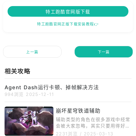
特工跑酷官网版下载
特工跑酷官网正版下载安装教程👉
上一篇
下一篇
相关攻略
Agent Dash运行卡顿、掉帧解决方法
994浏览
2025-12-11
崩坏星穹铁道辅助
辅助类型的角色在很多游戏中经常
会被大家忽略，其实只要用得好，
阵容的强度说不定会更高，本期的
2231浏览
/
2025-03-13