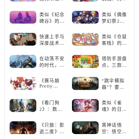
戏精选
吧！
《碧蓝航
成类游戏！
线》
养成你的梦
类似《纪念
类似《偶像
想！
碑谷》的解
梦幻祭2》
谜类游戏推
的二次元音
荐：体验沉
游推荐：完
快速上手与
类似《仓鼠
浸式解谜，
美还原偶像
深度战术兼
客栈》的萌
拾取遗失的
魅力，共同
备，《彩虹
宠类游戏推
碎片
打造最强偶
六号M》是
荐！快来养
在动荡不安
塔防手游盘
像团
否值得入
赛博宠物
的时代，踏
点，三款不
手？
吧！
入暗影世界
容错过的塔
防佳作
《赛马娘
“跳伞模拟
Pretty
器”？要
Derby》：
“苟”还是要
一场跨次元
“刚”？
《看门狗
类似《雀
的竞速之旅
2》：数字
魂》的日系
世界的精彩
游戏推荐！
狂欢
好看的ACG
《只狼：影
黑神话悟
看板娘们等
逝二度》：
空：悟空携
着你！
一场惊心动
万钧之力归