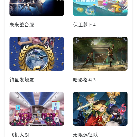
未来战台服
保卫萝卜4
钓鱼发烧友
暗影格斗3
飞机大厨
无限远征队