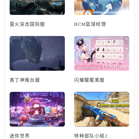
萤火突击国际服
BCM篮球经理
奥丁神叛台服
闪耀暖暖美服
迷你世界
特种部队小组2