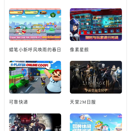
蜡笔小新呼风唤雨的春日部跑酷
像素星舰
可靠快递
天堂2M日服