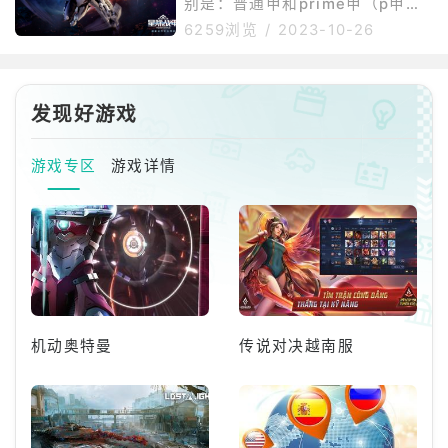
别是：普通甲和prime甲（p甲）
切换。3、射击点击鼠标左键可以
一个普通甲的升级版就是P甲，两
6259浏览
/
2023-10-26
射击。4、换弹夹按R键更换弹
者的区别在于数值，P甲会稍微高
夹。5、瞄准点击鼠标右键拉近镜
出一些。1、prime比普通甲获得
头并用你的武器瞄准。6、标记按
更多的血量和护盾值。2、prime
G键可以放置指引其他玩家的标
比普通甲有更多的护甲值和魔法
发现好游戏
记。7
值。3、有prime加成的角色移动
速度高于普通护甲加成。
游戏专区
游戏详情
机动奥特曼
传说对决越南服