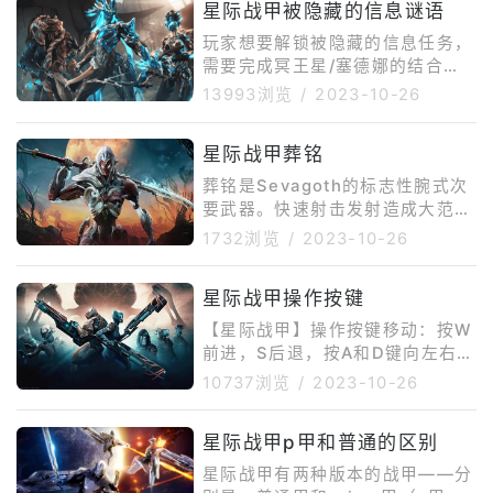
星际战甲被隐藏的信息谜语
玩家想要解锁被隐藏的信息任务，
需要完成冥王星/塞德娜的结合
点，找机会在资料库的任务中就可
13993浏览
/
2023-10-26
以选择开始任务了。任务开始，Or
dis发现在你刚刚制作的物品上存
星际战甲葬铭
在隐藏的信息。他开始吟诵这些信
息以及自己的理解。谜语可以在信
葬铭是Sevagoth的标志性腕式次
箱中再次观看。谜语的答案是奥林
要武器。快速射击发射造成大范围
匹斯山，游戏里位于火星。任务的
冰冻效果的炸弹，蓄力则发射造成
1732浏览
/
2023-10-26
触发需要玩家手动点击位于火星的
高伤害的石板，对单一目标进行打
OLYMPUS，奥林匹斯的任务类型
击。葬铭主要有以下特性：优点：
为歼灭，怪物等级为30。完成这
星际战甲操作按键
装填速度快。准确度较高，弹道落
个任务会获得Mirage头盔蓝图，
点较准。自带Madurai-V（伤
【星际战甲】操作按键移动：按W
害、力量）极性。蓄力射击模式主
前进，S后退，按A和D键向左右移
要造成切割伤害切割伤害能有效对
动。或者你也可以使用箭头键。冲
10737浏览
/
2023-10-26
抗肉体、复制肉体、化石、感染和
刺：按住键盘上的Shift键可以让
感染肉体。暴击几率高。暴击倍率
你的战甲冲刺。基本按键操作1、
高。蓄力时间较短。自带穿透，穿
星际战甲p甲和普通的区别
跳跃按键盘上的空格键可以跳。
透数值为2。未蓄力撞击模式主要
2、下蹲按住键盘上的ALT键可以
星际战甲有两种版本的战甲——分
下蹲。按V键可以在下蹲/站立之间