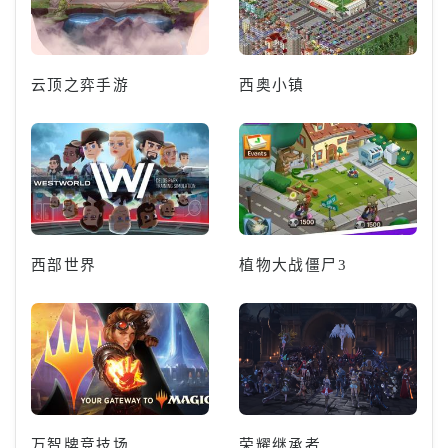
云顶之弈手游
西奥小镇
西部世界
植物大战僵尸3
万智牌竞技场
荣耀继承者