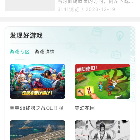
当时面朝篮筐的方向，向左下或者
右下推动右遥感，亦或是在切入时
3141浏览
/
2023-12-19
轻点两下方框键或者向你需要前进
的方向推左摇杆，同时松开加速，
然后双击投篮键或者往非运球手推
右摇杆。欧洲步的重点就是使用变
发现好游戏
向来绕开防守球员，在结合上面欧
洲部的按法及操作在对手要使用前
游戏专区
游戏详情
贴身提前站位就可以限制欧洲步的
使用。如果提前挡位置失败，那么
一定要预判到对手的欧洲步的第二
步的方向提前去站位干扰对手，在
封盖的时候
拳皇98终极之战OL日服
梦幻花园