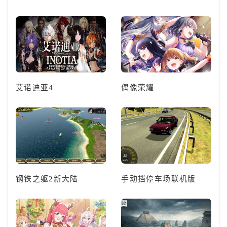
艾诺迪亚4
偶像荣耀
钢铁之躯2新大陆
手动挡停车场联机版