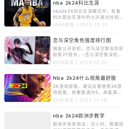
nba 2k24科比生涯
nba2k24科比生涯模式中，有着
科比职业生涯中的七次高光时刻。
1、萨拉门托之王2001西部半决赛
3594浏览
/
2023-12-25
第4场，科比拿下48分和16个篮
板，这位当时年仅22岁的球员向
恋与深空角色强度排行图
篮球迷们展现了他的潜力。2、NB
A三分球记录科比在2003年对阵
根据公开资料，恋与深空黎深的年
西雅图超音速队的比赛中打出了史
龄是27周岁。-恋与深空黎深的出
无前例的三分球，他在三分线外出
生日期是1995年6月3日(双子
9218浏览
/
2023-12-20
手18次命中12次。3、与导师正面
座)。角色简介黎深是一名顶尖的
交锋与科比的偶像兼导师MJ正面
心脏外科医生。经历因发现Evol基
对决，拿下令人咋舌的55分，同
Nba 2k24什么视角最舒服
因可使心脏发育时的异常细胞产生
时打破了湖人单半场42
定向变异，为降低先心病患儿的出
2K游戏视角，建议玩家使用2K游
生率做出了里程碑式的贡献，成为
戏视角，将聚焦调为5，高度调为1
了史上最年轻的“摘星医学奖”得
0，禁区拉近和反转视角关闭，自
5041浏览
/
2023-12-19
主。角色能力Evol：冰
动翻转和固定高度开启，翻转式为
旋转，该视角场上的沉浸感较好，
nba 2k24欧洲步教学
能获得球场视角也更大，空间变大
方便玩家进行操作，也能看清传球
欧洲步具体用法：切入时，根据你
路线。