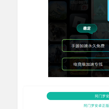
阿门罗
阿门罗安卓正版