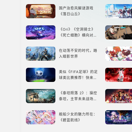
国产治愈风解谜游戏
《落日山丘》
《Ori》《空洞骑士》
《死亡细胞》横向对
比，不知道入手那个看
这里
在动荡不安的时代，踏
入暗影世界
类似《FIFA足球》的足
球类比赛推荐！快来赢
得世界冠军吧！
《泰坦陨落 2》：操控
泰坦，主宰未来战场；
跑酷突袭，改写战斗格
局！
舰船少女的魅力所在：
《碧蓝航线》