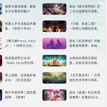
搞笑与感动相遇，解锁
类似《银河境界线》的
多元化角色的魅力
二次元战棋类手游推
荐：极致策略，无限可
能
快速上手与深度战术兼
《只狼：影逝二度》：
备，《彩虹六号M》是
一场惊心动魄的忍者之
否值得入手？
旅
《赛马娘Pretty Derb
类似《纪念碑谷》的解
y》：一场跨次元的竞
谜类游戏推荐：体验沉
速之旅
浸式解谜，拾取遗失的
碎片
畅享篮球梦幻对决！
从角色扮演到王国经
《NBA 2K24梦幻球
营，这款手游为何能俘
队》类似游戏精选
获玩家心？
掌上绿荫，足球爱好者
《艾尔登法环》：交界
必玩：《实况足球》
地的史诗传奇与魂系新
巅峰
国产开放世界二游的里
类似《雀魂》的日系游
程碑：《原神》
戏推荐！好看的ACG看
板娘们等着你！