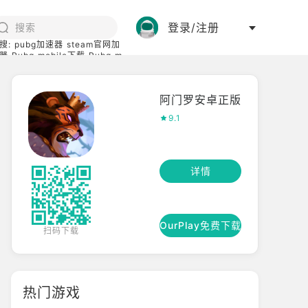
登录/注册
搜:
pubg加速器
steam官网加
器
Pubg mobile下载
Pubg m
际服
碧蓝档案下载
阿门罗安卓正版
9.1
详情
OurPlay免费下载
扫码下载
热门游戏