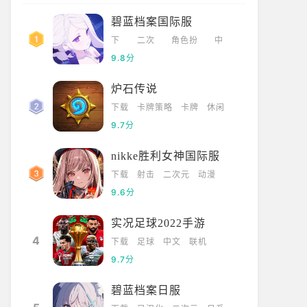
碧蓝档案国际服
下
二次
角色扮
中
载
元
演
文
9.8分
炉石传说
下载
卡牌策略
卡牌
休闲
9.7分
nikke胜利女神国际服
下载
射击
二次元
动漫
9.6分
实况足球2022手游
4
下载
足球
中文
联机
9.7分
碧蓝档案日服