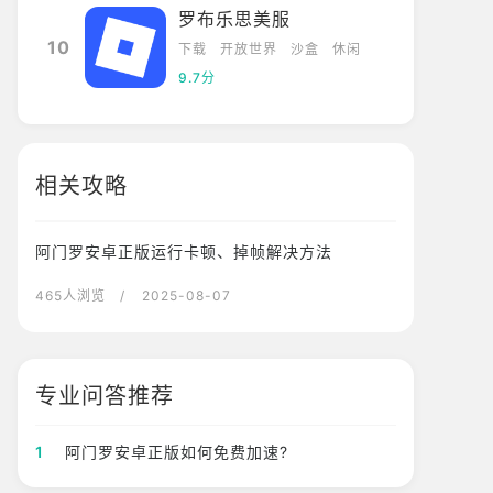
罗布乐思美服
10
下载
开放世界
沙盒
休闲
9.7分
相关攻略
阿门罗安卓正版运行卡顿、掉帧解决方法
465人浏览
/ 2025-08-07
专业问答推荐
1
阿门罗安卓正版如何免费加速?