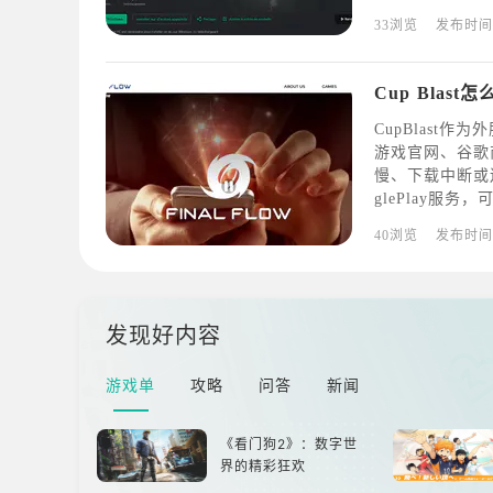
类外服休闲塔防
33浏览
发布时间
戏、提示设备不
Cup Blas
CupBlast
游戏官网、谷歌
慢、下载中断或
glePlay服
除游戏还可能存
40浏览
发布时间
不兼容或安装后
发现好内容
游戏单
攻略
问答
新闻
《看门狗2》：数字世
界的精彩狂欢