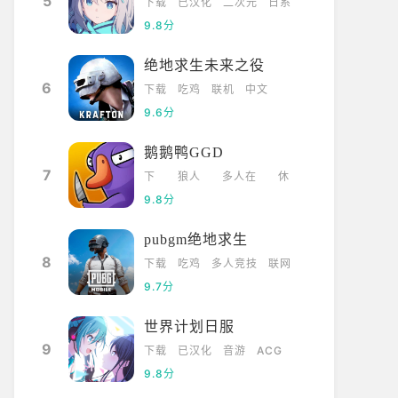
5
下载
已汉化
二次元
日系
9.8分
绝地求生未来之役
6
下载
吃鸡
联机
中文
9.6分
鹅鹅鸭GGD
7
下
狼人
多人在
休
载
杀
线
闲
9.8分
pubgm绝地求生
8
下载
吃鸡
多人竞技
联网
9.7分
世界计划日服
9
下载
已汉化
音游
ACG
9.8分