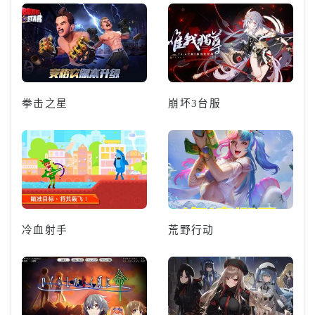
拳击之星
崩坏3台服
冷血射手
荒野行动