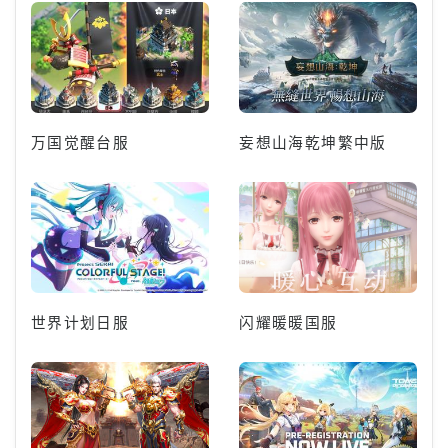
万国觉醒台服
妄想山海乾坤繁中版
世界计划日服
闪耀暖暖国服