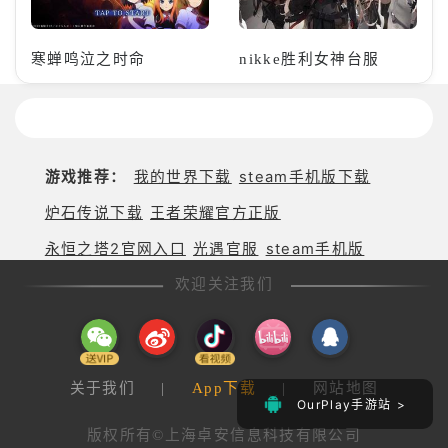
寒蝉鸣泣之时命
nikke胜利女神台服
游戏推荐：
我的世界下载
steam手机版下载
炉石传说下载
王者荣耀官方正版
永恒之塔2官网入口
光遇官服
steam手机版
欢迎关注我们
关于我们
|
App下载
|
网站地图
OurPlay手游站 >
版权所有©上海卓安信息科技有限公司