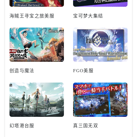
海贼王寻宝之旅美服
宝可梦大集结
创造与魔法
FGO美服
幻塔港台服
真三国无双