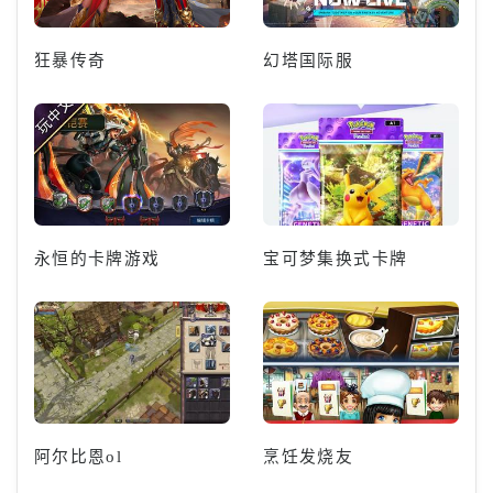
狂暴传奇
幻塔国际服
永恒的卡牌游戏
宝可梦集换式卡牌
阿尔比恩ol
烹饪发烧友