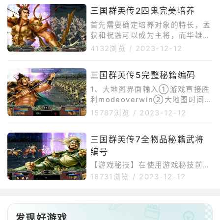
时气力上升速度。决斗个人加快单
三国群英传2四鬼完美培养
挑时气力上升速度。飞马个人大幅
增加战场移动速度。骑术个人增加
首先需要确定培养对象的特长，孟
战场移动速度。迅雷个人大幅加快
获和祝融可以成为主将，而华雄和
攻击速度。疾风个人加快攻击速
颜良文丑则适合成为副将。根据个
4132浏览
/
2023-12-12
度。凝神个人大幅提高攻击命中
人的游戏风格和喜好来选择培养对
率。专心个人提高攻击命中率。练
象。在培养四鬼的过程中，需要注
兵个人率领的士兵获得较多经验
三国群英传5完整秘籍编码
意将他们的等级和兵种提升到最高
值。修练个人获得较多经验值。冲
级别，这样才能使他们拥有更高的
1、大地图界面输入①游戏直接胜
锋个人[全军冲锋]时
属性和技能。培养四鬼的同时，也
利modeoverwin②大地图时间加
需要提升他们的战斗技能。在游戏
快sftime1~100(数字越小速度越
15787浏览
/
2023-12-12
中可以通过训练和修行来提升技
快)③增加建物金钱addvaluemo
能，还可以通过激活套装来获得额
ney建物编号金钱数④物品加入国
外的属性加成。最后，需要为四鬼
三国群英传7全物品秘籍武将
库addthing物品编号数量⑤增加
选择适合的装备和武器。在游戏中
编号
武将经验值addvalueexp武将编
可以通过打副
号经验值⑥开启事件地点openev
【游戏秘技】在使用游戏秘技前，
entplace事件地点编号2、选择出
在主选单下按enter出现一条黑
18731浏览
/
2023-12-12
战部队界面输入①我方直接获胜b
框，输入odinsg再按enter开启秘
fresult0②敌方直接获胜bfresul
技模式，开启秘技模式后，进入游
t
戏后在每次使用秘技时，请按下键
盘右边的[ctrl键]呼叫秘技输入
发现好游戏