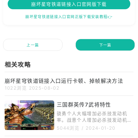
崩坏星穹铁道链接入口官网版下载
崩坏星穹铁道链接入口官网正版下载安装教程👉
上一篇
下一篇
相关攻略
崩坏星穹铁道链接入口运行卡顿、掉帧解决方法
1022浏览
2025-08-02
三国群英传7武将特性
骁勇个人大幅增加必杀技发动机
率。战意个人增加必杀技发动机
率。斗志个人增加单挑时必杀技的
5044浏览
/
2024-01-20
发动机率。一骑个人大幅加快单挑