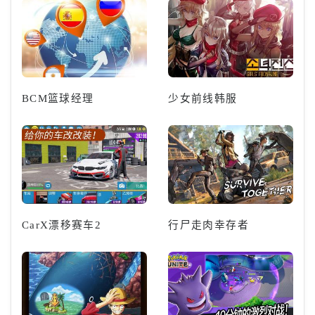
BCM篮球经理
少女前线韩服
CarX漂移赛车2
行尸走肉幸存者