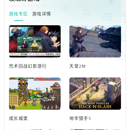
列。〖大地图〗直接游戏胜利=[m
odeoverwin]大地图时间快慢=[s
游戏专区
游戏详情
ftime1~100](数字越小越快)增加
建筑物金钱=[addvaluecmoney
建物编号、金钱数]物品加入图库=
[addthi
咒术回战幻影游行
天堂2M
成长城堡
地牢猎手5