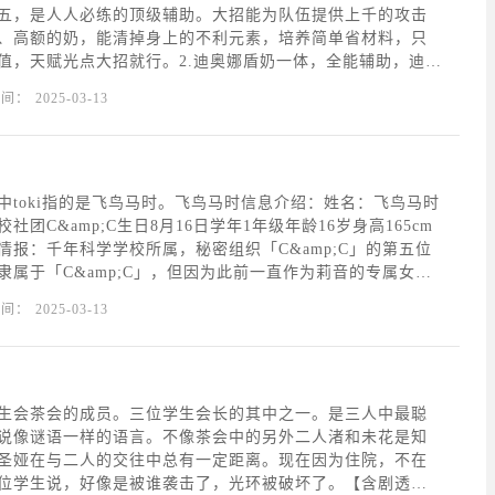
五，是人人必练的顶级辅助。大招能为队伍提供上千的攻击
、高额的奶，能清掉身上的不利元素，培养简单省材料，只
值，天赋光点大招就行。2.迪奥娜盾奶一体，全能辅助，迪奥
治疗、护盾和挂冰。另外，还可增加角色的移速，减少体力
时间：
2025-03-13
的攻击力；2命后能为队友套盾，是联机神技，毕竟是
中toki指的是飞鸟马时。飞鸟马时信息介绍：姓名：飞鸟马时
社团C&amp;C生日8月16日学年1年级年龄16岁身高165cm
情报：千年科学学校所属，秘密组织「C&amp;C」的第五位
隶属于「C&amp;C」，但因为此前一直作为莉音的专属女仆
，所以鲜有人知。是擅长使用高科技武器，精湛的技艺去战
时间：
2025-03-13
虽然迄今为止她都是单独
生会茶会的成员。三位学生会长的其中之一。是三人中最聪
说像谜语一样的语言。不像茶会中的另外二人渚和未花是知
圣娅在与二人的交往中总有一定距离。现在因为住院，不在
位学生说，好像是被谁袭击了，光环被破坏了。【含剧透要