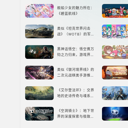
这里
舰船少女的魅力所在：
《碧蓝航线》
类似《坦克世界闪击
战》（WOTB）的军事
类游戏推荐！快带上你
最心爱的装备出发吧！
黑神话悟空：悟空携万
钧之力归来，游戏界的
东方巨兽，引爆全球期
待！
类似《银河境界线》的
二次元战棋类手游推
荐：极致策略，无限可
能
《艾尔登法环》：交界
地的史诗传奇与魂系新
巅峰
《空洞骑士》：地下世
界的深度探索与极致冒
险