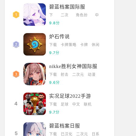
碧蓝档案国际服
下
二次
角色扮
中
载
元
演
文
9.8分
炉石传说
下载
卡牌策略
卡牌
休闲
9.7分
nikke胜利女神国际服
下载
射击
二次元
动漫
9.6分
实况足球2022手游
4
下载
足球
中文
联机
9.7分
碧蓝档案日服
5
下载
已汉化
二次元
日系