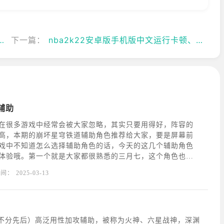
下一篇：
nba2k22安卓版手机版中文运行卡顿、掉帧解决方法
辅助
在很多游戏中经常会被大家忽略，其实只要用得好，阵容的
高，本期的崩坏星穹铁道辅助角色推荐给大家，要是屏幕前
戏中不知道怎么选择辅助角色的话，今天的这几个辅助角色
体验哦。第一个就是大家都很熟悉的三月七，这个角色也是
主角的一个角色，这个角色在游戏中基本强度不高，但是作
时间：
2025-03-13
余的，带来的防御效果非常不错，而且在培养上面是最不用
名不分先后）高泛用性加攻辅助，被称为火神、六星战神，深渊