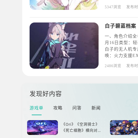
素】其实是能做
5347浏览
发布
里并与其进行对
毁
白子碧蓝档案
一、角色介绍全
月16日类型：
白子的无人机专武
唤：火力支援EX
弹投掷普通技能：
2486浏览
发布
害。3、精准被
发现好内容
游戏单
攻略
问答
新闻
《Ori》《空洞骑士》
《死亡细胞》横向对
比，不知道入手那个看