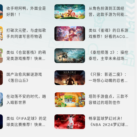
打造最强偶像团
收手吧阿鸭，外面全是
从角色扮演到王国经
好鹅！！
营，这款手游为何能俘
获玩家心？
打破次元壁，与虚拟歌
类似《雀魂》的日系游
手共同谱写音符物语
戏推荐！好看的ACG看
板娘们等着你！
类似《仓鼠客栈》的萌
《泰坦陨落 2》：操控
宠类游戏推荐！快来养
泰坦，主宰未来战场；
赛博宠物吧！
跑酷突袭，改写战斗格
局！
国产治愈风解谜游戏
《只狼：影逝二度》：
《落日山丘》
一场惊心动魄的忍者之
旅
在动荡不安的时代，踏
塔防手游盘点，三款不
入暗影世界
容错过的塔防佳作
类似《FIFA足球》的足
畅享篮球梦幻对决！
球类比赛推荐！快来赢
《NBA 2K24梦幻球
得世界冠军吧！
队》类似游戏精选