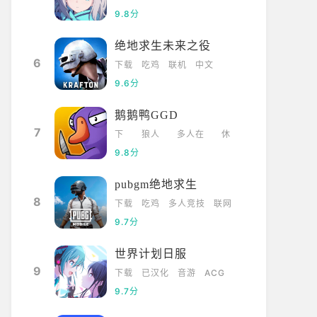
9.8分
绝地求生未来之役
6
下载
吃鸡
联机
中文
9.6分
鹅鹅鸭GGD
7
下
狼人
多人在
休
载
杀
线
闲
9.8分
pubgm绝地求生
8
下载
吃鸡
多人竞技
联网
9.7分
世界计划日服
9
下载
已汉化
音游
ACG
9.7分