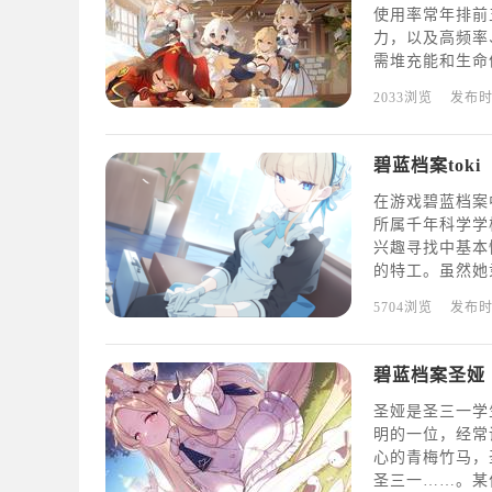
使用率常年排前
力，以及高频率
需堆充能和生命
娜的主要作用是
2033浏览
发布
消耗，降低敌人
碧蓝档案toki
在游戏碧蓝档案
所属千年科学学校
兴趣寻找中基本
的特工。虽然她
兼保镖进行活动
5704浏览
发布
斗的优秀特工。
碧蓝档案圣娅
圣娅是圣三一学
明的一位，经常
心的青梅竹马，
圣三一……。某