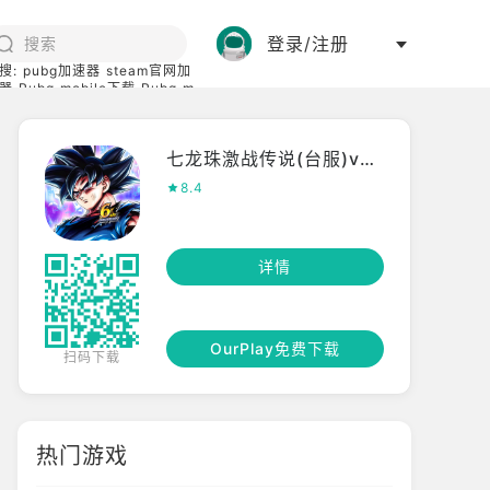
登录/注册
搜:
pubg加速器
steam官网加
器
Pubg mobile下载
Pubg m
际服
碧蓝档案下载
七龙珠激战传说(台服)v6.4.0
8.4
详情
OurPlay免费下载
扫码下载
热门游戏