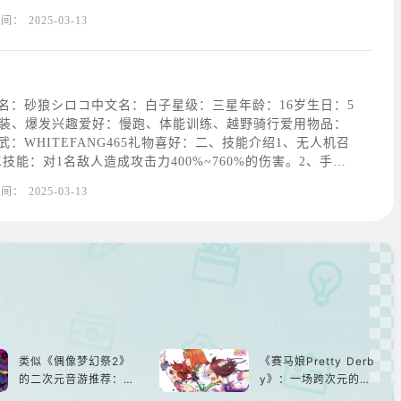
某种预知梦的异能力者。但是，据说可以进入未来的人的梦
时间：
2025-03-13
话，所以拥有的是梦中限定的时光穿梭能力吧。所谓“光环被
名：砂狼シロコ中文名：白子星级：三星年龄：16岁生日：5
轻装、爆发兴趣爱好：慢跑、体能训练、越野骑行爱用物品：
：WHITEFANG465礼物喜好：二、技能介绍1、无人机召
技能：对1名敌人造成攻击力400%~760%的伤害。2、手榴
每25秒，对圆形范围内敌人造成193%~368%攻击力的伤
时间：
2025-03-13
动技能：暴击率增加10
类似《偶像梦幻祭2》
《赛马娘Pretty Derb
的二次元音游推荐：完
y》：一场跨次元的竞
美还原偶像魅力，共同
速之旅