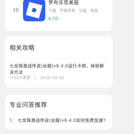
罗布乐思美服
10
下载
开放世界
沙盒
休闲
9.7分
相关攻略
七龙珠激战传说(台服)v6.4.0运行卡顿、掉帧解
决方法
1193人浏览
/ 2025-08-20
专业问答推荐
1
七龙珠激战传说(台服)v6.4.0如何免费加速?