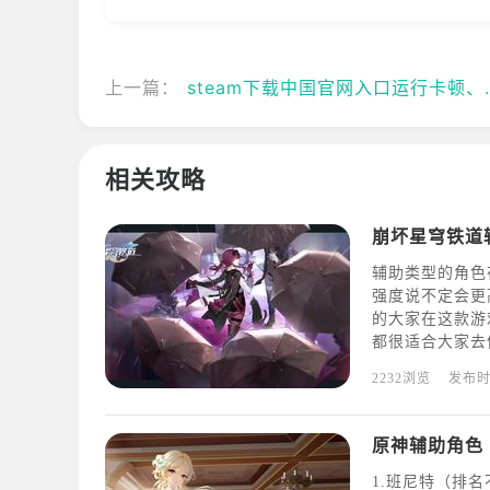
上一篇：
steam下载中国官网入口运行卡顿、掉帧解决方法
相关攻略
崩坏星穹铁道
辅助类型的角色
强度说不定会更
的大家在这款游
都很适合大家去
游戏中相当与女
2232浏览
发布
为辅助是绰绰有
操心
原神辅助角色
1.班尼特（排