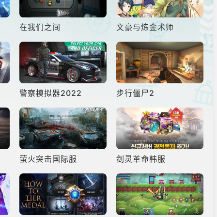
在我们之间
文豪与炼金术师
警察模拟器2022
步行僵尸2
萤火突击国际服
剑灵革命韩服