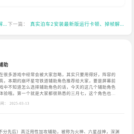
法
下一篇：
真实泊车2安装最新版运行卡顿、掉帧解决方法
辅助
在很多游戏中经常会被大家忽略，其实只要用得好，阵容的
高，本期的崩坏星穹铁道辅助角色推荐给大家，要是屏幕前
戏中不知道怎么选择辅助角色的话，今天的这几个辅助角色
体验哦。第一个就是大家都很熟悉的三月七，这个角色也是
主角的一个角色，这个角色在游戏中基本强度不高，但是作
时间：
2025-03-13
余的，带来的防御效果非常不错，而且在培养上面是最不用
名不分先后）高泛用性加攻辅助，被称为火神、六星战神，深渊