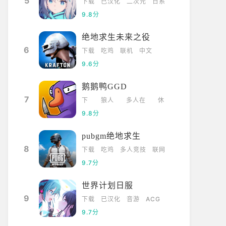
5
下载
已汉化
二次元
日系
9.8分
绝地求生未来之役
6
下载
吃鸡
联机
中文
9.6分
鹅鹅鸭GGD
7
下
狼人
多人在
休
载
杀
线
闲
9.8分
pubgm绝地求生
8
下载
吃鸡
多人竞技
联网
9.7分
世界计划日服
9
下载
已汉化
音游
ACG
9.7分