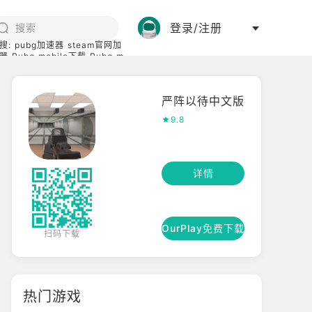
登录/注册
搜:
pubg加速器
steam官网加
器
Pubg mobile下载
Pubg m
际服
碧蓝档案下载
严阵以待中文版
9.8
详情
OurPlay免费下载
扫码下载
热门游戏