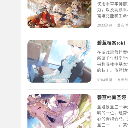
使用率常年排前
力，以及高频率
需堆充能和生命
娜的主要作用是
2033浏览
发布
消耗，降低敌人
碧蓝档案toki
在游戏碧蓝档案
所属千年科学学校
兴趣寻找中基本
的特工。虽然她
兼保镖进行活动
5704浏览
发布
斗的优秀特工。
碧蓝档案圣娅
圣娅是圣三一学
明的一位，经常
心的青梅竹马，
圣三一……。某