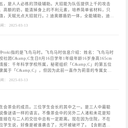
五，是人人必练的顶级辅助。大招能为队伍提供上千的攻击
、高额的奶，能清掉身上的不利元素，培养简单省材料，只
值，天赋光点大招就行。2.迪奥娜盾奶一体，全能辅助，迪奥
治疗、护盾和挂冰。另外，还可增加角色的移速，减少体力
时间：
2025-03-13
的攻击力；2命后能为队友套盾，是联机神技，毕竟是
中toki指的是飞鸟马时。飞鸟马时信息介绍：姓名：飞鸟马时
社团C&amp;C生日8月16日学年1年级年龄16岁身高165cm
情报：千年科学学校所属，秘密组织「C&amp;C」的第五位
隶属于「C&amp;C」，但因为此前一直作为莉音的专属女仆
，所以鲜有人知。是擅长使用高科技武器，精湛的技艺去战
时间：
2025-03-13
虽然迄今为止她都是单独
生会茶会的成员。三位学生会长的其中之一。是三人中最聪
说像谜语一样的语言。不像茶会中的另外二人渚和未花是知
圣娅在与二人的交往中总有一定距离。现在因为住院，不在
位学生说，好像是被谁袭击了，光环被破坏了。【含剧透要