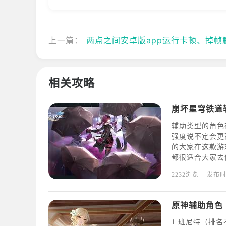
上一篇：
两点之间安卓版app运行卡顿、掉帧解决方
相关攻略
崩坏星穹铁道
辅助类型的角色
强度说不定会更
的大家在这款游
都很适合大家去
游戏中相当与女
2232浏览
发布
为辅助是绰绰有
操心
原神辅助角色
1.班尼特（排