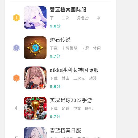
碧蓝档案国际服
下
二次
角色扮
中
载
元
演
文
9.8分
炉石传说
下载
卡牌策略
卡牌
休闲
9.7分
nikke胜利女神国际服
下载
射击
二次元
动漫
9.6分
实况足球2022手游
4
下载
足球
中文
联机
9.7分
碧蓝档案日服