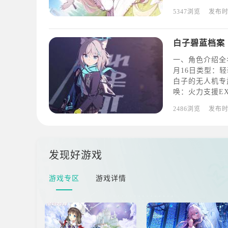
素】其实是能做
5347浏览
发布
里并与其进行对
毁
白子碧蓝档案
一、角色介绍全
月16日类型：
白子的无人机专武
唤：火力支援EX
弹投掷普通技能：
2486浏览
发布
害。3、精准被
发现好游戏
游戏专区
游戏详情