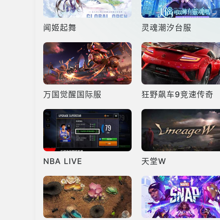
闻姬起舞
灵魂潮汐台服
万国觉醒国际服
狂野飙车9竞速传奇
NBA LIVE
天堂W