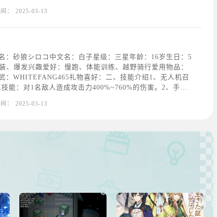
某种预知梦的异能力者。但是，据说可以进入未来的人的梦
时间：
2025-03-13
话，所以拥有的是梦中限定的时光穿梭能力吧。所谓“光环被
名：砂狼シロコ中文名：白子星级：三星年龄：16岁生日：5
轻装、爆发兴趣爱好：慢跑、体能训练、越野骑行爱用物品：
：WHITEFANG465礼物喜好：二、技能介绍1、无人机召
技能：对1名敌人造成攻击力400%~760%的伤害。2、手榴
每25秒，对圆形范围内敌人造成193%~368%攻击力的伤
时间：
2025-03-13
动技能：暴击率增加10