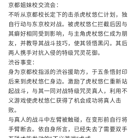
京都姐妹校交流会：
不听从京都校长定下的击杀虎杖悠仁计划，独
自行动与东京校对战。被虎杖悠仁拦截后因与
其癖好相同受到影响，与主角虎杖悠仁成为朋
友，并教导其战斗技巧，使其领悟黑闪。其后
两人携手对抗入侵的特级咒灵花御。
渋谷事变：
身为京都校指派的渋谷援助方，于五条悟封印
后来到虎杖悠仁身边。激励了虎杖悠仁重新站
起战斗，与其一同对战特级咒灵真人，利用不
义游戏使虎杖悠仁获得了机会成功将真人击
败。
与真人的战斗中左臂被触碰，在变形前自行将
手臂断去。依自身所言，已经失去了需要双手