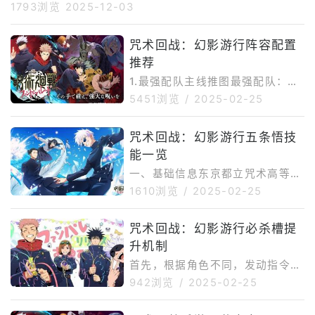
1793浏览
2025-12-03
咒术回战：幻影游行阵容配置
推荐
1.最强配队主线推图最强配队：五
条悟+虎杖悠仁+东堂葵+七海建人
5451浏览
/
2025-02-25
+禅院真希单体强力角色「虎杖悠
仁(SSR)」以及拥有群体攻击技能
咒术回战：幻影游行五条悟技
的「七海建人(SSR)」能够覆盖绝
能一览
大多数敌方情况。这是打主线和强
化关卡等周回内容最佳配队组合。
一、基础信息东京都立咒术高等专
候补替换的角色：伏黑惠、熊猫、
门学校老师。轻佻且我行我素。尽
1610浏览
/
2025-02-25
七海建人（SR）2.BOSS特化队单
管他总是利用周围的环境来为自己
体特化队：虎杖悠仁+东堂葵+熊
谋利，但他还是被公认为最强的魔
咒术回战：幻影游行必杀槽提
猫+钉崎野蔷薇+五条悟对单体输
法师。他正在培养下一代强大盟
出火力的「虎杖悠仁(SSR)」「釘
升机制
友，展望魔法世界的未来。二、技
崎野薔薇(SSR)
能一览【指挥技能】看它远程攻击
首先，根据角色不同，发动指令技
对选定的敌人造成275.0%的伤害
能提升200^~220。然后，按照提
942浏览
/
2025-02-25
我会让你看起来很酷近战攻击对选
升量大小的顺序列出以下行动：从
定敌人造成200.0%伤害开始变得
辅助位出来的角色：约1.5倍。自