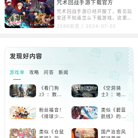
咒术回战手游下载官方
有趣了对自身造成的伤害增加75.
身将敌人破防：约1.5倍。用技能
0%（3回合）【必杀】反转“Kyo”
打到敌人：约1倍。我方发动连携
咒术回战手游已经开服了，看见玩
远程攻击对敌方全体造成52
必杀：约1倍。我方让敌人进入破
家还不知道怎么下载游戏，这里整
防状态：约0.5倍。受到敌人攻
理了相关教程分享给大家：先说下
2588浏览
/
2024-07-02
击：约0.25倍。需要注意的是，
载，搜索Gamestoday，下载到手
不同角色的必杀槽量是不同的，可
机并导入进OurPlay加速器，就可
以通过组合必杀量差不多的角色上
以直接下载游戏。打开OurPlay加
场。另外，幻虎杖和行龙胆是可以
速器中的Gamestoday，搜索【咒
发现好内容
通过技能来让自己主动增加必杀
术回战】找到游戏并点击【下载】
按钮，游戏就会自动安装到OurPl
ay加速器中。游戏也已经上架iOS
游戏单
攻略
问答
新闻
端，不过需要日本地区的AppStor
e账号，可以选择注册一个。除
《看门狗
《空洞骑
2》：数字
士》：地下
世界的精彩
世界的深度
狂欢
探索与极致
粉丝福音！
类似《碧蓝
冒险
《排球少
航线》的养
年!!FLY
成类游戏！
HIGH!!》手
养成你的梦
类似《仓鼠
国产治愈风
游还原经典
想！