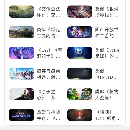
“苟”还是要
歌手共同谱
球期待！
“刚”？
写音符物语
《艾尔登法
类似《银河
环》：交界
境界线》的
地的史诗传
二次元战棋
奇与魂系新
类手游推
类似《坦克
国产开放世
巅峰
荐：极致策
世界闪击
界二游的里
略，无限可
战》
程碑：《原
能
（WOTB）
神》
《Ori》《空
类似《FIFA
的军事类游
洞骑士》
足球》的足
戏推荐！快
《死亡细
球类比赛推
带上你最心
胞》横向对
荐！快来赢
搞笑与感动
类似
爱的装备出
比，不知道
得世界冠军
相遇，解锁
《INSIDE》
发吧！
入手那个看
吧！
多元化角色
的解谜类游
这里
的魅力
戏！快动起
《原子之
类似《植物
你的小脑筋
心》：苏联
大战僵尸》
来通关！
科幻风下的
的卡牌策略
游戏盛宴与
游戏，休闲
热爱与挑战
《鸣潮》
瑕疵
娱乐尽在手
并存，《游
1.4：新角
中！
戏王：大师
色、新剧