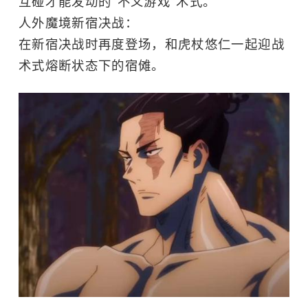
互碰才能发动的“不义游戏”术式。
人外魔境新宿决战：
在新宿决战时再度登场，和虎杖悠仁一起迎战
术式熔断状态下的宿傩。