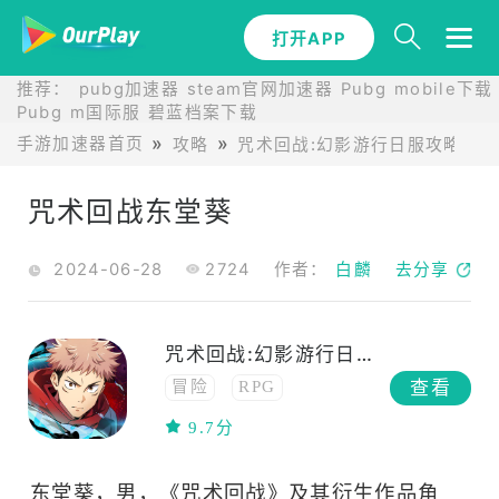
打开APP
推荐：
pubg加速器
steam官网加速器
Pubg mobile下载
Pubg m国际服
碧蓝档案下载
手游加速器首页
攻略
咒术回战:幻影游行日服攻略
咒术回战东堂葵
2024-06-28
2724
作者：
白麟
去分享
咒术回战:幻影游行日服
查看
冒险
RPG
已汉化
9.7分
东堂葵，男，《咒术回战》及其衍生作品角