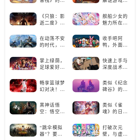
客栈》的萌
解谜游戏
名场面
宠类游戏推
《落日山
荐！快来养
丘》
《只狼：影
舰船少女的
赛博宠物
逝二度》：
魅力所在：
吧！
一场惊心动
《碧蓝航
魄的忍者之
线》
在动荡不安
收手吧阿
旅
的时代，踏
鸭，外面全
入暗影世界
是好鹅！！
掌上绿荫，
快速上手与
足球爱好者
深度战术兼
必玩：《实
备，《彩虹
况足球》
六号M》是
畅享篮球梦
类似《纪念
否值得入
幻对决！
碑谷》的解
手？
《NBA
谜类游戏推
2K24梦幻球
荐：体验沉
黑神话悟
类似《雀
队》类似游
浸式解谜，
空：悟空携
魂》的日系
戏精选
拾取遗失的
万钧之力归
游戏推荐！
碎片
来，游戏界
好看的ACG
“跳伞模拟
打破次元
的东方巨
看板娘们等
器”？要
壁，与虚拟
兽，引爆全
着你！