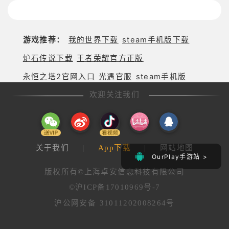
决斗》，牌
情，全新冒
佬都爱玩的
险体验！
游戏是啥
样？
游戏推荐：
我的世界下载
steam手机版下载
炉石传说下载
王者荣耀官方正版
永恒之塔2官网入口
光遇官服
steam手机版
欢迎关注我们
关于我们
|
App下载
|
网站地图
OurPlay手游站 >
版权所有©上海卓安信息科技有限公司
©沪ICP备17010969号-7
沪公网安备 31011202008264号