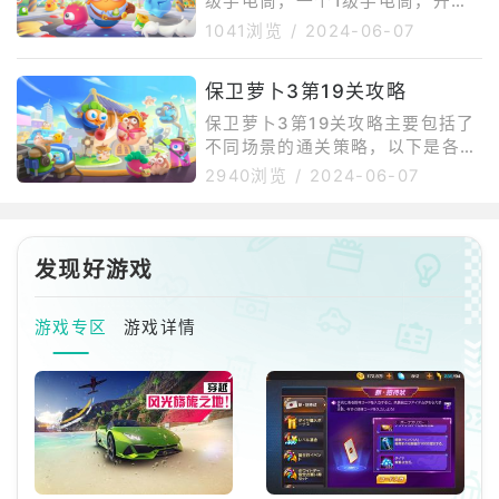
级手电筒，一个1级手电筒，开局
此合理利用蘑菇可以快速积累金
疯狂的清理的障碍即可。2、前面
1041浏览
/
2024-06-07
币。蘑菇的攻击速度较慢，但可以
就绪清理障碍，可以放一个雪花，
通过密集布置来提高效率。魔法球
有助于减慢怪物的速度！3、持续
和火箭炮的布置：魔法球和火箭炮
保卫萝卜3第19关攻略
清理掉障碍，为炮塔挪位置。主要
是有效的攻击手段，可以迅速清除
还是放章鱼和雪花，让两者配合。
保卫萝卜3第19关攻略主要包括了
障碍物并赚
4、最终中间布局的雪花和章鱼。
不同场景的通关策略，以下是各场
最后一波全力在外围多放置一些手
景的详细攻略：游乐场第19关：初
2940浏览
/
2024-06-07
电筒。这一关金萝卜相对比较容易
始阶段，在靠近萝卜的位置附近建
一些。
造塔炮，优先选择魔法球，因为它
们可以清除地图上的作物。接着，
由右向左建造塔炮，魔法球升级后
发现好游戏
可以攻击多个小怪，因此在关键位
置上多建造一些。在间隔的位置上
游戏专区
游戏详情
建造减速装置，以减缓怪物的速
度，帮助更好地防御。最后，清理
完小金库后，基本上可以轻松过
关，拿下金萝卜。集市第19关：初
始阶段，