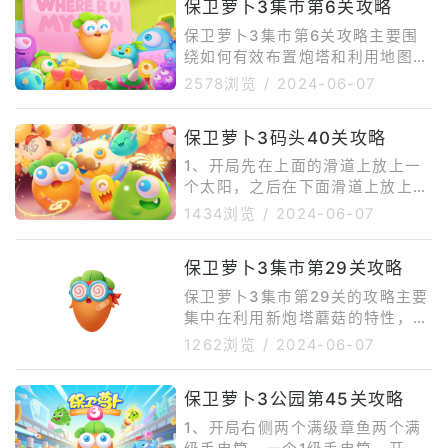
保卫萝卜3集市第6关攻略
保卫萝卜3集市第6关攻略主要围
绕如何有效布置炮塔和利用地图特
点来通关。以下是一些关键步骤和
2578浏览
/
2024-06-07
策略：优先建造炮塔：在滑道上的
四个位置优先建造炮塔，特别是雪
保卫萝卜3码头40关攻略
球和毒气桶，以减慢怪物的速度并
提高伤害输出。升级和布置炮塔：
1、开局先在上面的滑道上放上一
随着游戏的进行，逐步升级和布置
个太阳，之后在下面滑道上放上一
炮塔，特别是在击杀前几波怪物
个冰冻新星。注意要把太阳拉倒最
1434浏览
/
2024-06-07
后，可以在滑道上增加风扇等炮
右侧，迅速把右侧的道具清掉。
塔，以扩大攻击范围和提高伤害。
2、周围道具清掉后可以获得免费
清除障碍物：注意攻击地图上的障
保卫萝卜3集市第29关攻略
的拳头和船锚，这时候先别急着升
碍物，如钱包和宝箱，以获得金币
级，先在右测上下各自补充一个冰
保卫萝卜3集市第29关的攻略主要
奖励。使用风扇
冻（给BOSS减速），接着再升级
集中在利用新炮塔蘑菇的特性，以
船锚和拳头。3、船锚的弹射效果
及合理布置其他炮塔如魔法球、火
1262浏览
/
2024-06-07
可以帮助我们清理掉周围剩余的道
箭炮、瓶子炮等，以应对不同波次
具，在船锚和拳头升满之后，开始
的怪物。以下是一些具体的策略和
在两侧堆导弹和飞机。4、本关的
保卫萝卜3公园第45关攻略
建议：利用蘑菇的特性：蘑菇是这
难度只要在于清怪的同时还要注意
一关新增的炮塔，满级后每次攻击
1、开局右侧两个满级章鱼两个满
“照顾”B
小怪可以获得2枚金币的奖励，因