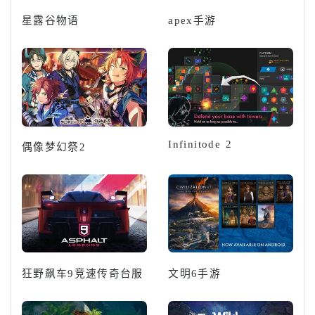
星露谷物语
apex手游
Infinitode 2
偶像梦幻祭2
狂野飙车9竞速传奇台服
文明6手游