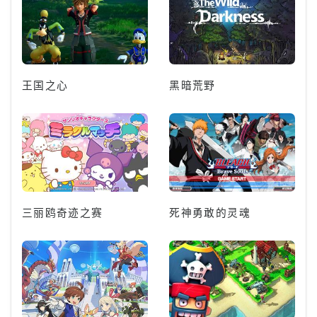
王国之心
黑暗荒野
三丽鸥奇迹之赛
死神勇敢的灵魂