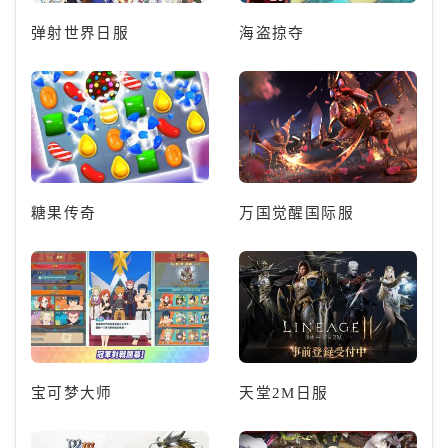
弹射世界日服
海盗掠夺
糖果传奇
万国觉醒国际服
宝可梦大师
天堂2M日服