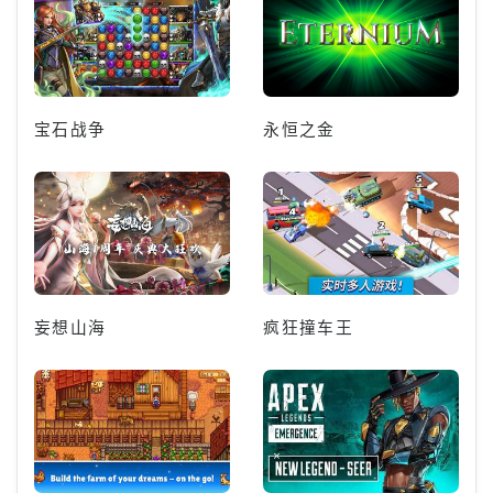
宝石战争
永恒之金
妄想山海
疯狂撞车王