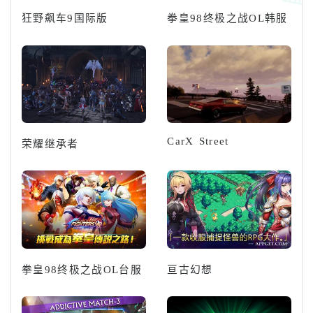
狂野飙车9国际版
拳皇98终极之战OL韩服
CarX Street
荣耀继承者
拳皇98终极之战OL台服
亘古幻想