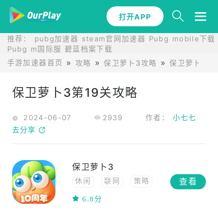
打开APP
推荐：
pubg加速器
steam官网加速器
Pubg mobile下载
Pubg m国际服
碧蓝档案下载
手游加速器首页
攻略
保卫萝卜3攻略
保卫萝卜3第
保卫萝卜3第19关攻略
2024-06-07
2939
作者：
小七七
去分享
保卫萝卜3
查看
休闲
联网
策略
塔防
联机
益智
6.8分
PVP
小清新
2D