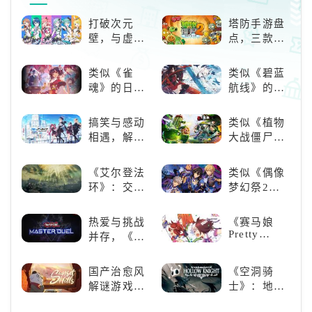
打破次元
塔防手游盘
壁，与虚拟
点，三款不
歌手共同谱
容错过的塔
写音符物语
防佳作
类似《雀
类似《碧蓝
魂》的日系
航线》的养
游戏推荐！
成类游戏！
好看的ACG
养成你的梦
搞笑与感动
类似《植物
看板娘们等
想！
相遇，解锁
大战僵尸》
着你！
多元化角色
的卡牌策略
的魅力
游戏，休闲
《艾尔登法
类似《偶像
娱乐尽在手
环》：交界
梦幻祭2》
中！
地的史诗传
的二次元音
奇与魂系新
游推荐：完
热爱与挑战
《赛马娘
巅峰
美还原偶像
Pretty
并存，《游
魅力，共同
Derby》：
戏王：大师
打造最强偶
一场跨次元
决斗》，牌
国产治愈风
《空洞骑
像团
的竞速之旅
佬都爱玩的
解谜游戏
士》：地下
游戏是啥
《落日山
世界的深度
样？