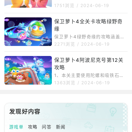
怪，并解决
置的大道具，尽快拿到全清，注意
道具。第二波兔迪生会在成功一
1751浏览
/
2024-06-19
有飞行兔子所以要用到导弹。4、
次，这次大概率是太阳花，对附近
最后拿到全清之后，强化线上的伤
的道具和敌人都可以造成伤害，本
害能力，特别是增加导弹的数量，
保卫萝卜4全关卡攻略绿野奇
关因为是运气关卡，想要拿到金萝
后面会有很多的飞行兔子，这一关
缘
卜是很容易的事情，但是想要清理
还是很简单的。
全道具是有些难度的。第三波到第
保卫萝卜4绿野奇缘的攻略涵盖了
六波，根据兔迪生赠送的道具进行
多个关卡，每个关卡都有其特定的
2271浏览
/
2024-06-19
火力攻击，基本上伤害是够的。第
策略和布局要求。以下是一些关键
七波到第十波，利用闲着的炮塔进
关卡的攻略总结：第1关：初始阶
行清理道具，怪的话可以不用太盯
保卫萝卜4阿波尼克号第12关
段在左侧造一个风扇，然后在下面
着。第十一波，这一关最后利用赠
攻略
造一个火炮，用火炮打花瓶和宝
送的炮台就可以
箱，清理宝箱后得到元宝。继续在
1、本关主要使用陀螺和吸铁石这
左侧上方造风扇，火炮打右边的木
两个炮台。2、先在右侧上方建造
1363浏览
/
2024-06-19
架，有金币就升级风扇。清理左侧
两个陀螺炮台并升级。3、然后在
的宝箱和木架，清理周围的障碍
中间建造两个吸铁石，清理右侧和
物，左边继续造风扇。在右侧造2
中间的障碍物。4、再在左侧补充
个火炮清理右下角的障碍物，左边
陀螺和吸铁石，集火周围的障碍
发现好内容
中间位置造章鱼塔，主要火力是风
物。5、最后将炮台升级并将周围
扇和火炮。第2
的障碍物都清除即可。
游戏单
攻略
问答
新闻