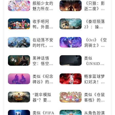
丘》
探索与极致
舰船少女的
《只狼：影
冒险
魅力所在：
逝二度》：
《碧蓝航
一场惊心动
线》
魄的忍者之
收手吧阿
《泰坦陨落
旅
鸭，外面全
2》：操控
是好鹅！！
泰坦，主宰
未来战场；
在动荡不安
《Ori》《空
跑酷突袭，
的时代，踏
洞骑士》
改写战斗格
入暗影世界
《死亡细
局！
胞》横向对
黑神话悟
类似
比，不知道
空：悟空携
《INSIDE》
入手那个看
万钧之力归
的解谜类游
这里
来，游戏界
戏！快动起
类似《纪念
畅享篮球梦
的东方巨
你的小脑筋
碑谷》的解
幻对决！
兽，引爆全
来通关！
谜类游戏推
《NBA
球期待！
荐：体验沉
2K24梦幻球
“跳伞模拟
类似《仓鼠
浸式解谜，
队》类似游
器”？要
客栈》的萌
拾取遗失的
戏精选
“苟”还是要
宠类游戏推
碎片
“刚”？
荐！快来养
类似《FIFA
从角色扮演