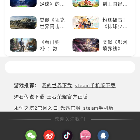
赛博宠物
足球》的足
到王国经
吧！
球类比赛推
营，这款手
荐！快来赢
游为何能俘
类似《坦克
粉丝福音！
得世界冠军
获玩家心？
世界闪击
《排球少
吧！
战》
年!!FLY
（WOTB）
HIGH!!》手
《看门狗
类似《银河
的军事类游
游还原经典
2》：数字
境界线》的
戏推荐！快
名场面
世界的精彩
二次元战棋
带上你最心
狂欢
类手游推
爱的装备出
荐：极致策
发吧！
略，无限可
能
游戏推荐：
我的世界下载
steam手机版下载
炉石传说下载
王者荣耀官方正版
永恒之塔2官网入口
光遇官服
steam手机版
欢迎关注我们