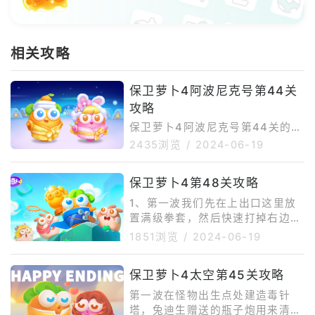
相关攻略
保卫萝卜4阿波尼克号第44关
攻略
保卫萝卜4阿波尼克号第44关的攻
略涉及多个策略和步骤，以确保玩
2435浏览
/
2024-06-19
家能够成功通关。以下是一些关键
的攻略点：开局布局在洞口布局一
保卫萝卜4第48关攻略
个电磁炮，同时在右侧布局两个炮
塔，这样可以同时照顾到两个方
1、第一波我们先在上出口这里放
向，为后续的防御打下基础。中期
置满级拳套，然后快速打掉右边小
策略中期需要增加一台电磁炮，并
草继续放置拳套，打完之后清理周
1851浏览
/
2024-06-19
配合毒刺炮来阻挡进攻的兔子。后
围道具。2、上出这里道具清理差
期布局在右边使用火瓶炮来配合消
不多，也要清理下出口这里的道
保卫萝卜4太空第45关攻略
灭敌人，同时在左边布局更多的电
具，清理处位置来之后及时放置炮
磁炮，以形成强大的防御力。道具
台做好部署。3、慢慢向右边开
第一波在怪物出生点处建造毒针
清理在左侧的木板上放上魔法球打
图，放置更多的炮台来清理终点位
塔，兔迪生赠送的瓶子炮用来清理