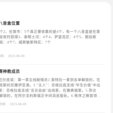
八音盒位置
4个2、伦敦市：5个真正要收集的是4个，有一个八音盒是在第
宝库时获得3、泰晤士河：4个4、萨瑟克区：4个5、朗伯斯
街：4个7、威斯敏斯特区：7个
时间：
2023-08-09
赛神教成员
.厄尔皮诺：第一章主线剧情杀2.索特拉一拿到名单解锁的，在
克斯的尼撒伊亚港。3.“主人”：苏格拉底支线“毕生价值”中出
波斯：苏格拉底支线“言论自由”出线索，在雅典城里。5.弥达
解锁的，在阿尔戈利斯城正中间消息版处。6.秩序之眼首领
：在阿提卡城东南方消息版那附近找一个能刺杀的女人就是
时间：
2023-08-09
1.爱比克泰德：剧情杀替你背锅的。