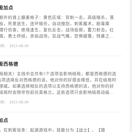
殿加点
额外的肾上腺素格子：黄色区域：背刺一击，高级暗杀，落
投，死里逃生，连环暗杀，自动搜刮，刺客魔术，剧毒瘴
潜行侦查，绝境逢生，复仇反击，战场投掷，蓄力射击。红
踏，勇士终结，赤焰战场，狂战气魄，恐惧威慑，残暴之
能，可以说不论是单挑还是群战都没有任何问题，就算自身
时间：
2023-08-09
四两拨千斤。能力远程：剧毒猛袭，燃粉陷阱，死亡印记，
殿西格德
局相关）主线中总共有5个选项会影响结局，都是西格德的选
选项选择反对西格德的话，他对你的好感会降低，并在结局时
挪威。如果选择相反的选项以支持西格德的话，他对你的好
结局时会陪伴你前往英格兰。这些选项只会影响结局动画，
都没有影响。无论选择哪种结局，都可以在通关后游玩全部
时间：
2023-08-09
返回所有区域。以下就是会影响结局西格德留下或离开的选
加点
，在刺客信条：起源游戏中，技能分为【战士】、【猎