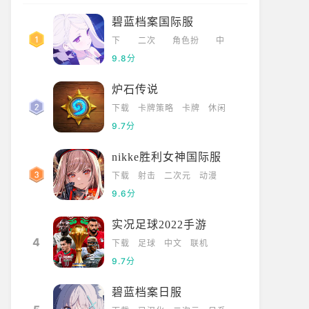
碧蓝档案国际服
下
二次
角色扮
中
载
元
演
文
9.8分
炉石传说
下载
卡牌策略
卡牌
休闲
9.7分
nikke胜利女神国际服
下载
射击
二次元
动漫
9.6分
实况足球2022手游
4
下载
足球
中文
联机
9.7分
碧蓝档案日服