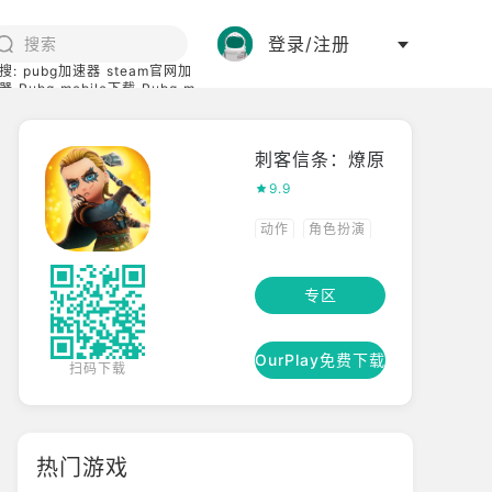
登录/注册
搜:
pubg加速器
steam官网加
器
Pubg mobile下载
Pubg m
际服
碧蓝档案下载
刺客信条：燎原
9.9
动作
角色扮演
专区
OurPlay免费下载
扫码下载
热门游戏