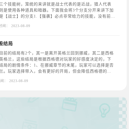
三个技能树，笼统的来讲就是战士代表的是近战，猎人代表
则是使用各种道具和暗器。下面我会将3个分支分开来讲下加
是【战士】的分支1.【强袭】必点非常给力的技能，没有前置
要消耗技能点，功能为【当肾上腺素计满了后可使出强力攻
时间：
2023-08-09
生】必点，所需技能点为1功能为在战斗中能恢复体力，需要
殿结局
目前的结局有2个，其一是离开英格兰回到挪威，其二是西格
英格兰，这些结局是根据西格德对玩家的好感度决定的，下
结局的剧情条件：1、在挪威章节的末尾，玩家可以选择是否
兰。玩家选择带入，会有更好的开局，但会降低西格德的好
个剧情点，玩家会解锁与兰蒂芙的新对话选项——邀请她与玩
时间：
2023-08-09
。玩家选择与兰蒂芙开始恋爱的话会大大降低西格德的好