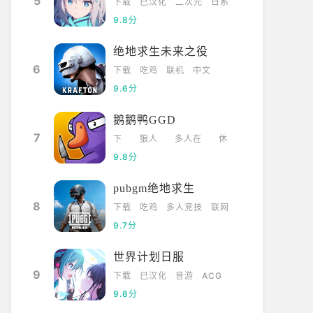
5
下载
已汉化
二次元
日系
9.8分
绝地求生未来之役
6
下载
吃鸡
联机
中文
9.6分
鹅鹅鸭GGD
7
下
狼人
多人在
休
载
杀
线
闲
9.8分
pubgm绝地求生
8
下载
吃鸡
多人竞技
联网
9.7分
世界计划日服
9
下载
已汉化
音游
ACG
9.8分