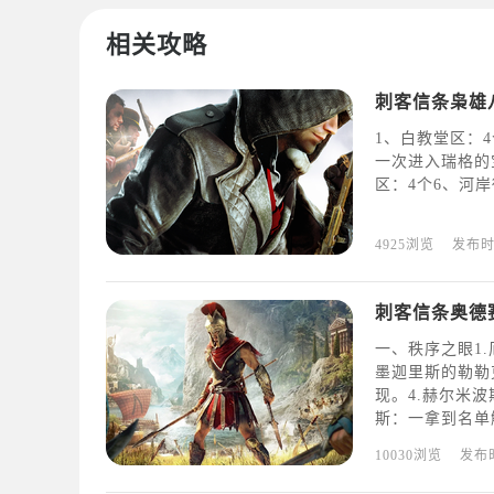
相关攻略
刺客信条枭雄
1、白教堂区：
一次进入瑞格的
区：4个6、河岸
4925浏览
发布
刺客信条奥德
一、秩序之眼1
墨迦里斯的勒勒
现。4.赫尔米
斯：一拿到名单
“暗影”倪克斯
10030浏览
发布
她。二、银矿脉