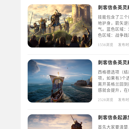
刺客信条英灵
技能包含了三个
地护身，箭矢逆
气。蓝色区域：
色区域：战争践
握。有了这些技
1556浏览
发布
属性差点也可以
穿透射击
刺客信条英灵
西格德选项（结
项，如果有3个
离开英格兰回到
感就会提升，在
对其他任何内容
2528浏览
发布
内容，并且可以
刺客信条起源
首先大家要清楚