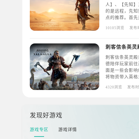
人】、【先知】
的是远程，先知
点的推荐。首先
技能，而且不需
10105浏览
发布
击】。2.【再
刺客信条英灵
刺客信条英灵殿
德陪伴玩家前往
面是一些会影响
将物资带入英格
感度。2、在某
4320浏览
发布
家一起骑马兜风
发现好游戏
游戏专区
游戏详情