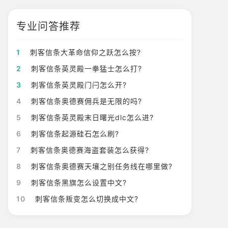
专业问答推荐
1
刺客信条大革命信仰之跃怎么按?
2
刺客信条英灵殿一拳猛士怎么打?
3
刺客信条英灵殿门闩怎么开?
4
刺客信条奥德赛佣兵是无限的吗?
5
刺客信条英灵殿末日曙光dlc怎么进?
6
刺客信条起源硅石怎么刷?
7
刺客信条奥德赛海盗套装怎么获得?
8
刺客信条奥德赛天壤之别任务线在哪里做?
9
刺客信条黑旗怎么设置中文?
10
刺客信条叛变怎么切换成中文?