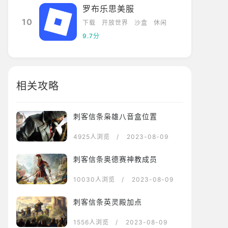
罗布乐思美服
10
下载
开放世界
沙盒
休闲
9.7分
相关攻略
刺客信条枭雄八音盒位置
4925人浏览
/ 2023-08-09
刺客信条奥德赛神教成员
10030人浏览
/ 2023-08-09
刺客信条英灵殿加点
1556人浏览
/ 2023-08-09