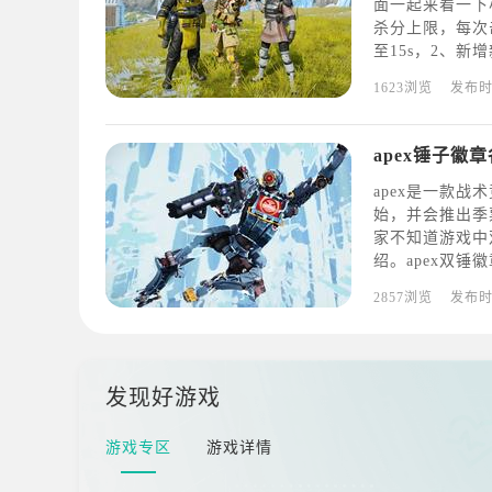
面一起来看一下
杀分上限，每次
至15s，2、
段位后最多可提
1623浏览
发布
有段位和小段的
apex锤子徽
apex是一款
始，并会推出季
家不知道游戏中
绍。apex双锤
有4个等级，分别在
2857浏览
发布
其中双锤便是该
发现好游戏
游戏专区
游戏详情