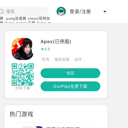
登录/注册
搜:
pubg加速器
steam官网加
器
Pubg mobile下载
Pubg m
际服
碧蓝档案下载
Apex(已停服)
9.8
吃鸡
角色扮演
动作
高画质
FPS
专区
OurPlay免费下载
扫码下载
热门游戏