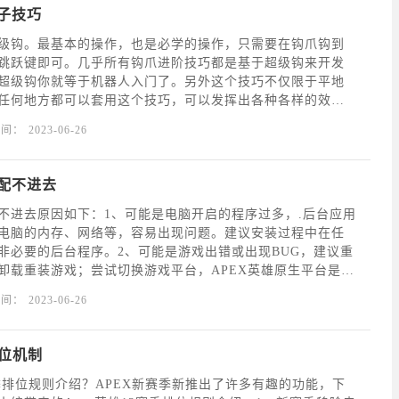
钩子技巧
级钩。最基本的操作，也是必学的操作，只需要在钩爪钩到
跳跃键即可。几乎所有钩爪进阶技巧都是基于超级钩来开发
超级钩你就等于机器人入门了。另外这个技巧不仅限于平地
任何地方都可以套用这个技巧，可以发挥出各种各样的效
地方越高，甩出去的距离也就越远，大家可以根据实际情况
时间：
2023-06-26
个技巧，后撤步钩。超级跳的衍生技巧，在使用超级跳的时
匹配不进去
匹配不进去原因如下：1、可能是电脑开启的程序过多，.后台应用
电脑的内存、网络等，容易出现问题。建议安装过程中在任
非必要的后台程序。2、可能是游戏出错或出现BUG，建议重
卸载重装游戏；尝试切换游戏平台，APEX英雄原生平台是Or
容易出错，可以尝试用其他平台启动。3、可能是游戏文件缺失，
时间：
2023-06-26
可打开Steam，在库中找到游
排位机制
赛季排位规则介绍？APEX新赛季新推出了许多有趣的功能，下