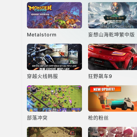
Metalstorm
妄想山海乾坤繁中版
穿越火线韩服
狂野飙车9
部落冲突
枪的粉丝