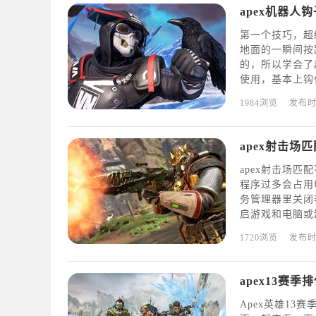
apex机器人
第一个技巧，超
地面的一瞬间按
的，所以学会了
使用，基本上钩
果，钩爪钩住的
1984浏览
发布
自由发挥。第二
候向后
apex射击场
apex射击场
程序过多会占用
务管理器里关闭
启游戏和电脑或
igin，经常
1720浏览
发布
建议验证完整性。
apex13赛季
Apex英雄13