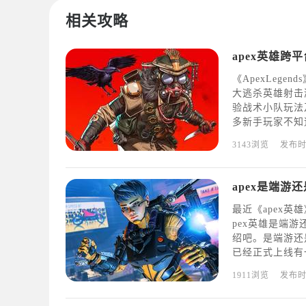
相关攻略
apex英雄跨
《ApexLeg
大逃杀英雄射击
验战术小队玩法
多新手玩家不知
的问题，可以试
3143浏览
发布
游戏游玩的话必
apex是端游
最近《apex
pex英雄是端
绍吧。是端游还是
已经正式上线有
am中下载这款
1911浏览
发布
定和画面，但端