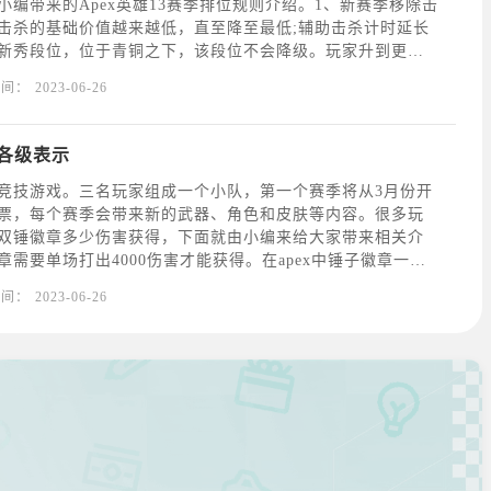
小编带来的Apex英雄13赛季排位规则介绍。1、新赛季移除击
击杀的基础价值越来越低，直至降至最低;辅助击杀计时延长
新增新秀段位，位于青铜之下，该段位不会降级。玩家升到更高
供3场比赛的降级保护，段位晋升时奖励100排位积分;3、所
时间：
2023-06-26
排位底分已调整。每个段位的长
章各级表示
战术竞技游戏。三名玩家组成一个小队，第一个赛季将从3月份开
票，每个赛季会带来新的武器、角色和皮肤等内容。很多玩
双锤徽章多少伤害获得，下面就由小编来给大家带来相关介
徽章需要单场打出4000伤害才能获得。在apex中锤子徽章一共
玩家一局游戏内造成2000，2500,3000,4000伤害时解锁，
时间：
2023-06-26
徽章的最高等级，也