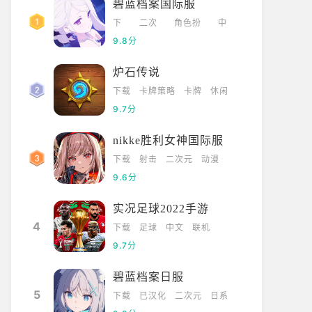
碧蓝档案国际服
下
二次
角色扮
中
载
元
演
文
9.8分
炉石传说
下载
卡牌策略
卡牌
休闲
9.7分
nikke胜利女神国际服
下载
射击
二次元
动漫
9.6分
实况足球2022手游
4
下载
足球
中文
联机
9.7分
碧蓝档案日服
5
下载
已汉化
二次元
日系