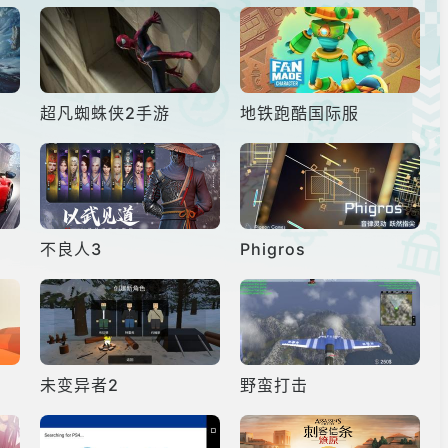
超凡蜘蛛侠2手游
地铁跑酷国际服
不良人3
Phigros
未变异者2
野蛮打击