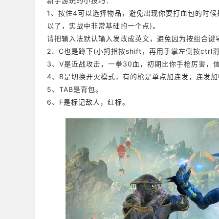
新手游玩的小技巧：
1、按住4可以选择物品，避免出现你要打血包的时候
以了，实战中非常基础的一个点)。
请把输入法默认输入发改成英文，避免因为按组合键
2、C也是蹲下(小拇指按shift，再用手掌左侧按ctr
3、V是近战攻击，一拳30血，初期比你手枪厉害，
4、B是切换开火模式，有的枪是单点加连发，连发
5、TAB是背包。
6、F是标记敌人，红标。