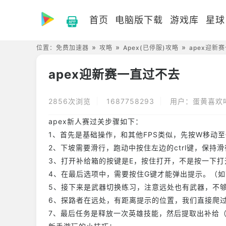
首页
电脑版下载
游戏库
星球
位置：
免费加速器
攻略
Apex(已停服)攻略
apex迎新
apex迎新赛一直过不去
2856次浏览
1687758293
用户：蛋黄喜欢
apex新人赛过关步骤如下：
1、首先是基础操作，和其他FPS类似，先按W移动
2、下坡需要滑行，跑动中按住左边的ctrl键，保持
3、打开补给箱的按键是E，按住打开，不是按一下打
4、在最后选项中，需要按住G键才能弹出提示。（
5、接下来是武器切换练习，注意远处也有武器，不
6、探路者在远处，有距离提示的位置，我们直接爬
7、最后任务是释放一次英雄技能，然后提取出补给