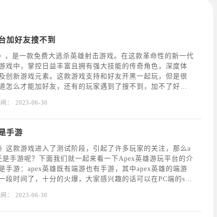
平台加好友搜不到
ends》，是一款免费大逃杀英雄射击游戏。在这款革命性的新一代
游戏中，掌控日益丰富且拥有强大技能的传奇角色，深度体
及创新游戏元素。这款游戏支持和好友开黑一起玩，但是很
道怎么才能加好友，还有的玩家遇到了搜不到，加不了好友
试以下的方法。Apex因为游戏服务器在海外，想要顺利进入
时间：
2023-06-30
须要加速器的帮助才可以，可以通过迅游加速
还是手游
英雄》这款游戏进入了测试阶段，引起了许多玩家的关注，那么a
游还是手游呢？下面我们就一起来看一下Apex英雄游玩平台的介
手游：apex英雄既有端游也有手游，其中apex英雄的端游
一段时间了，十分的火爆，大家感兴趣的话可以在PC端的ste
游戏。区别介绍虽然apex英雄手游尽可能的还原端游的各种设
时间：
2023-06-30
游和手游还是有一定区别