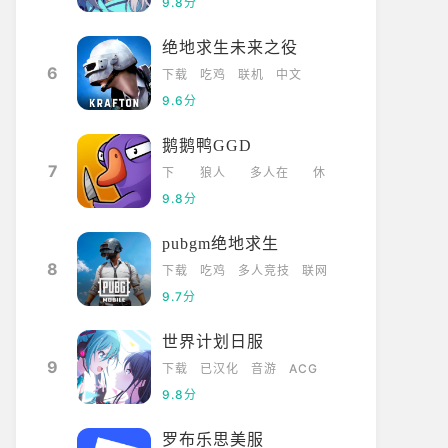
9.8分
绝地求生未来之役
6
下载
吃鸡
联机
中文
9.6分
鹅鹅鸭GGD
7
下
狼人
多人在
休
载
杀
线
闲
9.8分
pubgm绝地求生
8
下载
吃鸡
多人竞技
联网
9.7分
世界计划日服
9
下载
已汉化
音游
ACG
9.8分
罗布乐思美服