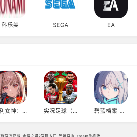
科乐美
SEGA
EA
胜利女神：妮姬（国际服）
实况足球（国际服）
碧蓝档案 Blue Archive（日服）
荣耀官方正版
永恒之塔2官网入口
光遇官服
steam手机版