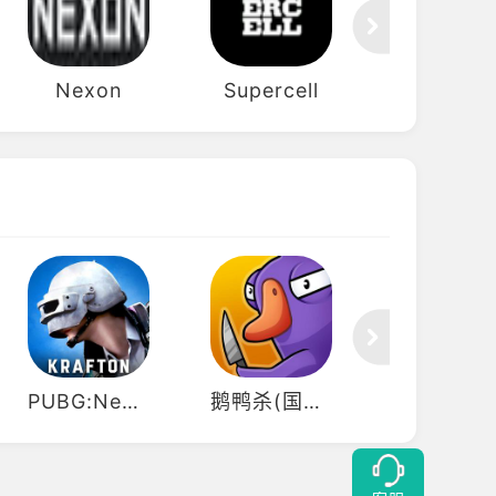
Nexon
Supercell
万代南梦
PUBG:New State(绝地求生:未来之役)
鹅鸭杀(国际服)
PUBG M(国