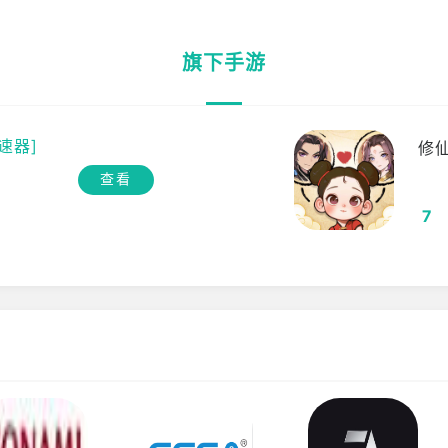
旗下手游
速器]
修
查看
7