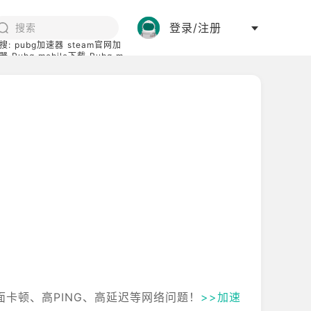
登录/注册
搜:
pubg加速器
steam官网加
器
Pubg mobile下载
Pubg m
际服
碧蓝档案下载
画面卡顿、高PING、高延迟等网络问题！
>>加速