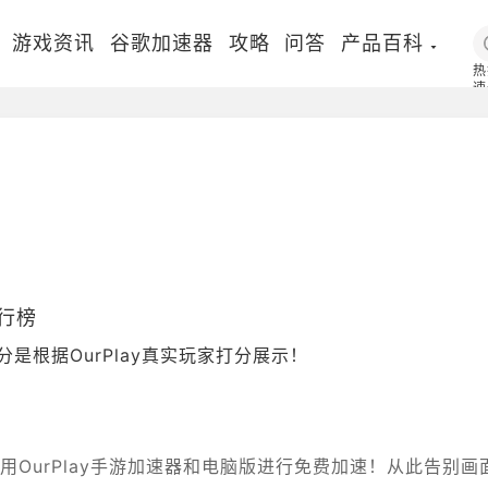
游戏资讯
谷歌加速器
攻略
问答
产品百科
热
速
国
排行榜
分是根据OurPlay真实玩家打分展示！
均可使用OurPlay手游加速器和电脑版进行免费加速！从此告别