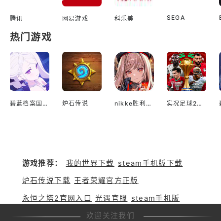
SEGA
腾讯
网易游戏
科乐美
热门游戏
碧蓝档案国际服
炉石传说
nikke胜利女神国际服
实况足球2022手游
游戏推荐：
我的世界下载
steam手机版下载
炉石传说下载
王者荣耀官方正版
永恒之塔2官网入口
光遇官服
steam手机版
欢迎关注我们