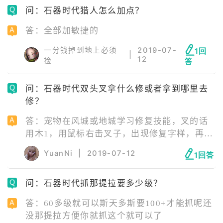
问：石器时代猎人怎么加点？
答：全部加敏捷的
一分钱掉到地上必须
2019-07-
1回
|
12
捡
答
问：石器时代双头叉拿什么修或者拿到哪里去
修？
答：宠物在风城或地城学习修复技能，叉的话
用木1，用鼠标右击叉子，出现修复字样，再右
键点击木1，使用修复技能，修复完毕。
YuanNi
|
2019-07-12
1回答
问：石器时代抓那提拉要多少级？
答：60多级就可以斯天多斯要100+才能抓呢还
没那提拉方便你就抓这个就可以了