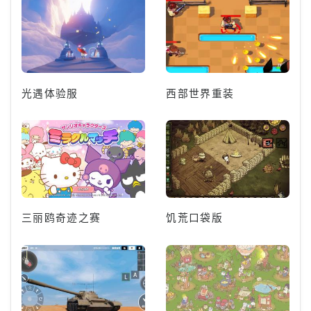
光遇体验服
西部世界重装
三丽鸥奇迹之赛
饥荒口袋版