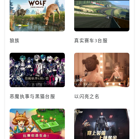
狼族
真实赛车3台服
恶魔执事与黑猫台服
以闪亮之名