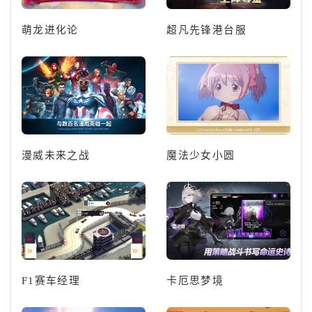
萌龙进化论
超凡先锋港台服
漫威未来之战
魔法少女小圆
F1赛车经理
卡厄思梦境