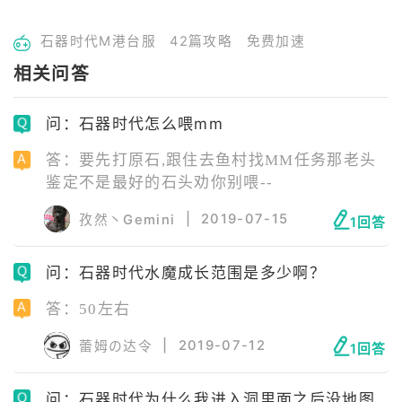
石器时代M港台服
42篇攻略
免费加速
相关问答
问：石器时代怎么喂mm
答：要先打原石,跟住去鱼村找MM任务那老头
鉴定不是最好的石头劝你别喂--
|
2019-07-15
孜然丶Gemini
1回答
问：石器时代水魔成长范围是多少啊？
答：50左右
|
2019-07-12
蕾姆の达令
1回答
问：石器时代为什么我进入洞里面之后没地图