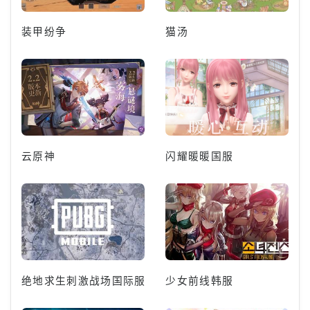
装甲纷争
猫汤
云原神
闪耀暖暖国服
绝地求生刺激战场国际服
少女前线韩服