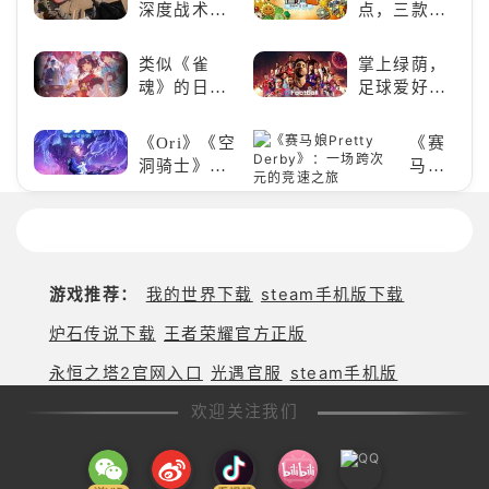
想！
佬都爱玩的
深度战术兼
点，三款不
游戏是啥
备，《彩虹
容错过的塔
样？
六号M》是
防佳作
类似《雀
掌上绿荫，
否值得入
魂》的日系
足球爱好者
手？
游戏推荐！
必玩：《实
好看的ACG
况足球》
《Ori》《空
《赛
看板娘们等
洞骑士》
马娘
着你！
Pretty
《死亡细
Derby》
胞》横向对
一场
比，不知道
跨次
入手那个看
元的
这里
游戏推荐：
我的世界下载
steam手机版下载
竞速
之旅
炉石传说下载
王者荣耀官方正版
永恒之塔2官网入口
光遇官服
steam手机版
欢迎关注我们