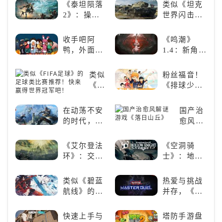
线》
来，游戏界
谜，
《泰坦陨落
类似《坦克
像团
的东方巨
拾
2》：操控
世界闪击
兽，引爆全
取
泰坦，主宰
战》
球期待！
遗
未来战场；
（WOTB）
收手吧阿
《鸣潮》
失
跑酷突袭，
的军事类游
鸭，外面全
1.4：新角
的
改写战斗格
戏推荐！快
是好鹅！！
色、新剧
碎
局！
带上你最心
情，全新冒
片
类似
粉丝福音！
爱的装备出
险体验！
《FIFA
《排球少
发吧！
足
年!!FLY
球》
HIGH!!》手
在动荡不安
国产治
的足
游还原经典
的时代，踏
愈风解
球类
名场面
入暗影世界
谜游戏
比赛
《落日
《艾尔登法
《空洞骑
推
山丘》
环》：交界
士》：地下
荐！
地的史诗传
世界的深度
快来
奇与魂系新
探索与极致
赢得
类似《碧蓝
热爱与挑战
巅峰
冒险
世界
航线》的养
并存，《游
冠军
成类游戏！
戏王：大师
吧！
养成你的梦
决斗》，牌
快速上手与
塔防手游盘