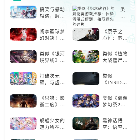
搞笑与感动
类
相遇，解锁
似
多元化角色
《纪
的魅力
念
畅享篮球梦
《原子之
碑
幻对决！
心》：苏联
谷》
《NBA
科幻风下的
的
2K24梦幻球
游戏盛宴与
类似《银河
类似《植物
解
队》类似游
瑕疵
境界线》的
大战僵尸》
谜
戏精选
二次元战棋
的卡牌策略
类
类手游推
游戏，休闲
游
打破次元
类似
荐：极致策
娱乐尽在手
戏
壁，与虚拟
《INSIDE》
略，无限可
中！
推
歌手共同谱
的解谜类游
能
荐：
写音符物语
戏！快动起
《只狼：影
类似《偶像
体
你的小脑筋
逝二度》：
梦幻祭2》
验
来通关！
一场惊心动
的二次元音
沉
魄的忍者之
游推荐：完
舰船少女的
黑神话悟
浸
旅
美还原偶像
魅力所在：
空：悟空携
式
魅力，共同
《碧蓝航
万钧之力归
解
打造最强偶