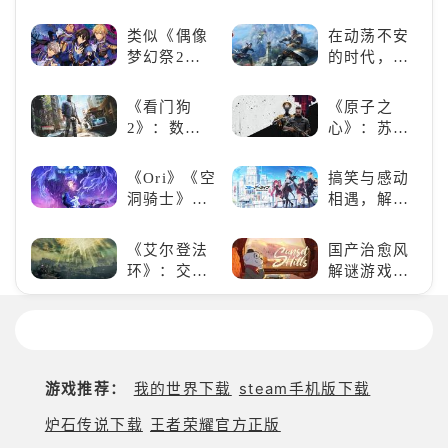
泰坦，主宰
一场惊心动
球期待！
未来战场；
魄的忍者之
类似《偶像
在动荡不安
跑酷突袭，
旅
梦幻祭2》
的时代，踏
改写战斗格
的二次元音
入暗影世界
局！
游推荐：完
《看门狗
《原子之
美还原偶像
2》：数字
心》：苏联
魅力，共同
世界的精彩
科幻风下的
打造最强偶
狂欢
游戏盛宴与
《Ori》《空
搞笑与感动
像团
瑕疵
洞骑士》
相遇，解锁
《死亡细
多元化角色
胞》横向对
的魅力
《艾尔登法
国产治愈风
比，不知道
环》：交界
解谜游戏
入手那个看
地的史诗传
《落日山
这里
奇与魂系新
丘》
巅峰
游戏推荐：
我的世界下载
steam手机版下载
炉石传说下载
王者荣耀官方正版