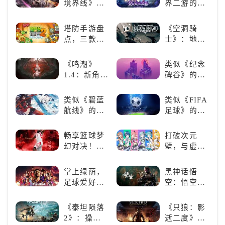
境界线》的
界二游的里
二次元战棋
程碑：《原
类手游推
神》
塔防手游盘
《空洞骑
荐：极致策
点，三款不
士》：地下
略，无限可
容错过的塔
世界的深度
能
防佳作
探索与极致
《鸣潮》
类似《纪念
冒险
1.4：新角
碑谷》的解
色、新剧
谜类游戏推
情，全新冒
荐：体验沉
类似《碧蓝
类似《FIFA
险体验！
浸式解谜，
航线》的养
足球》的足
拾取遗失的
成类游戏！
球类比赛推
碎片
养成你的梦
荐！快来赢
畅享篮球梦
打破次元
想！
得世界冠军
幻对决！
壁，与虚拟
吧！
《NBA
歌手共同谱
2K24梦幻球
写音符物语
掌上绿荫，
黑神话悟
队》类似游
足球爱好者
空：悟空携
戏精选
必玩：《实
万钧之力归
况足球》
来，游戏界
《泰坦陨落
《只狼：影
的东方巨
2》：操控
逝二度》：
兽，引爆全