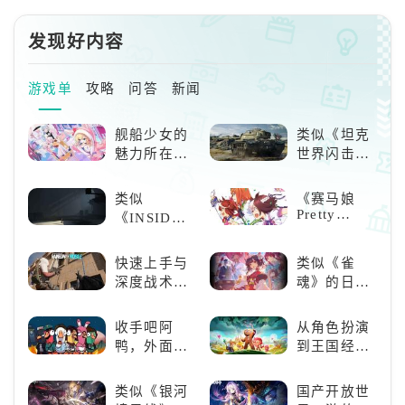
发现好内容
游戏单
攻略
问答
新闻
舰船少女的
类似《坦克
魅力所在：
世界闪击
《碧蓝航
战》
线》
（WOTB）
类似
《赛马娘
的军事类游
Pretty
《INSIDE》
戏推荐！快
Derby》：
的解谜类游
带上你最心
一场跨次元
戏！快动起
快速上手与
类似《雀
爱的装备出
的竞速之旅
你的小脑筋
深度战术兼
魂》的日系
发吧！
来通关！
备，《彩虹
游戏推荐！
六号M》是
好看的ACG
收手吧阿
从角色扮演
否值得入
看板娘们等
鸭，外面全
到王国经
手？
着你！
是好鹅！！
营，这款手
游为何能俘
类似《银河
国产开放世
获玩家心？