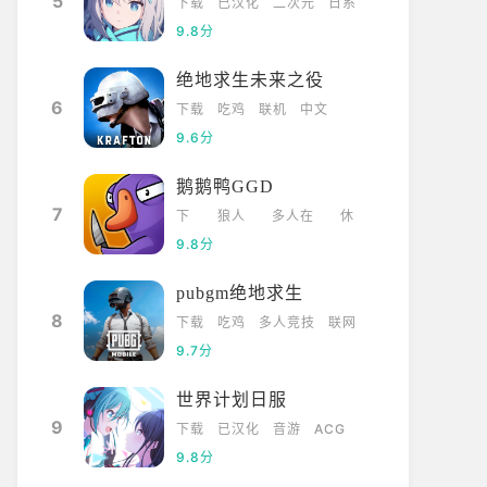
5
下载
已汉化
二次元
日系
9.8分
绝地求生未来之役
6
下载
吃鸡
联机
中文
9.6分
鹅鹅鸭GGD
7
下
狼人
多人在
休
载
杀
线
闲
9.8分
pubgm绝地求生
8
下载
吃鸡
多人竞技
联网
9.7分
世界计划日服
9
下载
已汉化
音游
ACG
9.8分