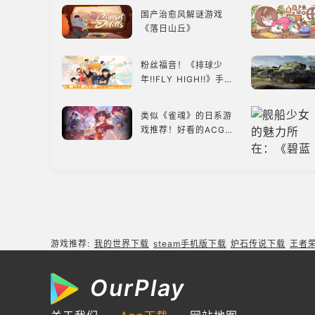
国产治愈风解谜游戏
《落日山丘》
粉丝福音！《排球少
年!!FLY HIGH!!》手游
还原经典名场面
类似《雀魂》的日系游
戏推荐！好看的ACG看
板娘们等着你！
《原子之心》：苏联科
幻风下的游戏盛宴与瑕
疵
《看门狗2》：数字世
界的精彩狂欢
游戏推荐:
我的世界下载
steam手机版下载
炉石传说下载
王者
打破次元壁，与虚拟歌
OurPlay
手共同谱写音符物语