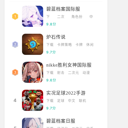
碧蓝档案国际服
下
二次
角色扮
中
载
元
演
文
9.8分
炉石传说
下载
卡牌策略
卡牌
休闲
9.7分
nikke胜利女神国际服
下载
射击
二次元
动漫
9.6分
实况足球2022手游
4
下载
足球
中文
联机
9.7分
碧蓝档案日服