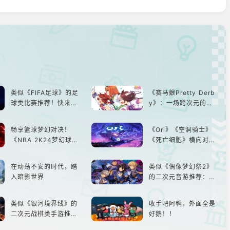
类似《FIFA足球》的足
《赛马娘Pretty Derb
球类比赛推荐！快来赢
y》：一场跨次元的竞
得世界冠军吧！
速之旅
畅享篮球梦幻对决！
《Ori》《空洞骑士》
《NBA 2K24梦幻球
《死亡细胞》横向对
队》类似游戏精选
比，不知道入手那个看
这里
在动荡不安的时代，踏
类似《偶像梦幻祭2》
入暗影世界
的二次元音游推荐：完
美还原偶像魅力，共同
打造最强偶像团
类似《银河境界线》的
收手吧阿鸭，外面全是
二次元战棋类手游推
好鹅！！
荐：极致策略，无限可