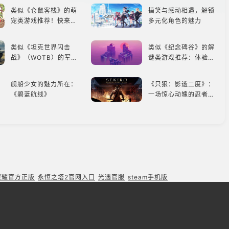
能
类似《仓鼠客栈》的萌
搞笑与感动相遇，解锁
宠类游戏推荐！快来养
多元化角色的魅力
赛博宠物吧！
类似《坦克世界闪击
类似《纪念碑谷》的解
战》（WOTB）的军事
谜类游戏推荐：体验沉
类游戏推荐！快带上你
浸式解谜，拾取遗失的
最心爱的装备出发吧！
碎片
舰船少女的魅力所在：
《只狼：影逝二度》：
《碧蓝航线》
一场惊心动魄的忍者之
旅
类似《碧蓝航线》的养
类似《INSIDE》的解
成类游戏！养成你的梦
谜类游戏！快动起你的
想！
小脑筋来通关！
快速上手与深度战术兼
《鸣潮》1.4：新角
备，《彩虹六号M》是
色、新剧情，全新冒险
荣耀官方正版
永恒之塔2官网入口
光遇官服
steam手机版
否值得入手？
体验！
类似《植物大战僵尸》
掌上绿荫，足球爱好者
的卡牌策略游戏，休闲
必玩：《实况足球》
娱乐尽在手中！