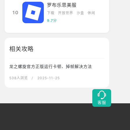
罗布乐思美服
10
下载
开放世界
沙盒
休闲
9.7分
相关攻略
龙之螺旋官方正版运行卡顿、掉帧解决方法
538人浏览
/ 2025-11-25
客服