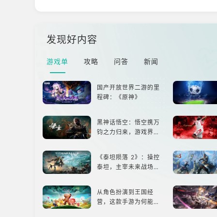
发现好内容
游戏单
攻略
问答
新闻
国产开放世界二游的里
程碑：《原神》
黑神话悟空：悟空携万
钧之力归来，游戏界的
东方巨兽，引爆全球期
待！
《泰坦陨落 2》：操控
泰坦，主宰未来战场；
跑酷突袭，改写战斗格
局！
从角色扮演到王国经
营，这款手游为何能俘
获玩家心？