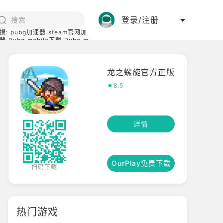
登录/注册
搜:
pubg加速器
steam官网加
器
Pubg mobile下载
Pubg m
际服
碧蓝档案下载
龙之螺旋官方正版
8.5
详情
OurPlay免费下载
扫码下载
热门游戏