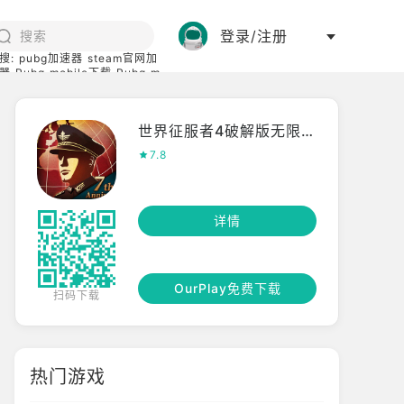
登录/注册
搜:
pubg加速器
steam官网加
器
Pubg mobile下载
Pubg m
际服
碧蓝档案下载
世界征服者4破解版无限资源
7.8
详情
OurPlay免费下载
扫码下载
热门游戏