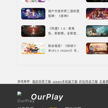
速之旅
国产开放世界二游的里
程碑：《原神》
《鸣潮》1.4：新角
色、新剧情，全新冒险
体验！
粉丝福音！《排球少
年!!FLY HIGH!!》手游
还原经典名场面
《空洞骑士》：地下世
界的深度探索与极致冒
险
类似《雀魂》的日系游
游戏推荐:
我的世界下载
steam手机版下载
炉石传说下载
王者
戏推荐！好看的ACG看
板娘们等着你！
OurPlay
类似《FIFA足球》的足
球类比赛推荐！快来赢
得世界冠军吧！