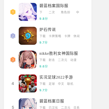
碧蓝档案国际服
下
二次
角色扮
中
载
元
演
文
9.8分
炉石传说
下载
卡牌策略
卡牌
休闲
9.7分
nikke胜利女神国际服
下载
射击
二次元
动漫
9.6分
实况足球2022手游
4
下载
足球
中文
联机
9.7分
碧蓝档案日服
5
下载
已汉化
二次元
日系