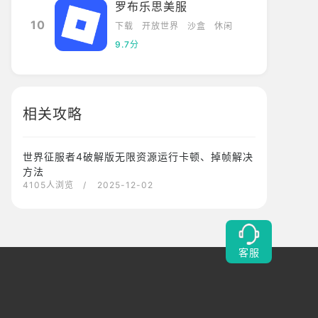
罗布乐思美服
10
下载
开放世界
沙盒
休闲
9.7分
相关攻略
世界征服者4破解版无限资源运行卡顿、掉帧解决
方法
4105人浏览
/ 2025-12-02
客服