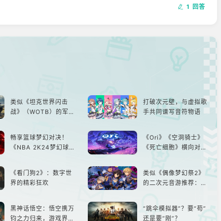
1 回答
类似《坦克世界闪击
打破次元壁，与虚拟歌
战》（WOTB）的军事
手共同谱写音符物语
类游戏推荐！快带上你
最心爱的装备出发吧！
畅享篮球梦幻对决！
《Ori》《空洞骑士》
《NBA 2K24梦幻球
《死亡细胞》横向对
队》类似游戏精选
比，不知道入手那个看
这里
《看门狗2》：数字世
类似《偶像梦幻祭2》
界的精彩狂欢
的二次元音游推荐：完
美还原偶像魅力，共同
打造最强偶像团
黑神话悟空：悟空携万
“跳伞模拟器”？要“苟”
钧之力归来，游戏界的
还是要“刚”？