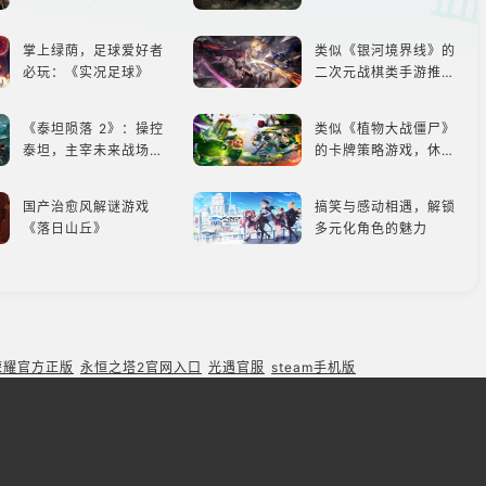
东方巨兽，引爆全球期
待！
掌上绿荫，足球爱好者
类似《银河境界线》的
必玩：《实况足球》
二次元战棋类手游推
荐：极致策略，无限可
能
《泰坦陨落 2》：操控
类似《植物大战僵尸》
泰坦，主宰未来战场；
的卡牌策略游戏，休闲
跑酷突袭，改写战斗格
娱乐尽在手中！
局！
国产治愈风解谜游戏
搞笑与感动相遇，解锁
《落日山丘》
多元化角色的魅力
类似《仓鼠客栈》的萌
收手吧阿鸭，外面全是
宠类游戏推荐！快来养
好鹅！！
赛博宠物吧！
《原子之心》：苏联科
《只狼：影逝二度》：
荣耀官方正版
永恒之塔2官网入口
光遇官服
steam手机版
幻风下的游戏盛宴与瑕
一场惊心动魄的忍者之
疵
旅
塔防手游盘点，三款不
舰船少女的魅力所在：
容错过的塔防佳作
《碧蓝航线》