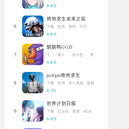
9.8分
绝地求生未来之役
6
下载
吃鸡
联机
中文
9.6分
鹅鹅鸭GGD
7
下
狼人
多人在
休
载
杀
线
闲
9.8分
pubgm绝地求生
8
下载
吃鸡
多人竞技
联网
9.7分
世界计划日服
9
下载
已汉化
音游
ACG
9.8分