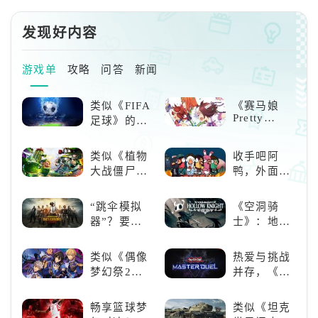
发现好内容
游戏单
攻略
问答
新闻
类似《FIFA
《赛马娘
Pretty
足球》的足
Derby》：
球类比赛推
一场跨次元
荐！快来赢
类似《植物
收手吧阿
的竞速之旅
得世界冠军
大战僵尸》
鸭，外面全
吧！
的卡牌策略
是好鹅！！
游戏，休闲
“跳伞模拟
《空洞骑
娱乐尽在手
器”？要
士》：地下
中！
“苟”还是要
世界的深度
“刚”？
探索与极致
类似《偶像
热爱与挑战
冒险
梦幻祭2》
并存，《游
的二次元音
戏王：大师
游推荐：完
决斗》，牌
畅享篮球梦
类似《坦克
美还原偶像
佬都爱玩的