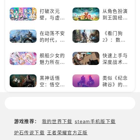
一场惊心动
泰坦，主宰
魄的忍者之
未来战场；
打破次元
从角色扮演
旅
跑酷突袭，
壁，与虚拟
到王国经
改写战斗格
歌手共同谱
营，这款手
局！
写音符物语
游为何能俘
在动荡不安
《看门狗
获玩家心？
的时代，踏
2》：数字
入暗影世界
世界的精彩
狂欢
舰船少女的
快速上手与
魅力所在：
深度战术兼
《碧蓝航
备，《彩虹
线》
六号M》是
黑神话悟
类似《纪念
否值得入
空：悟空携
碑谷》的解
手？
万钧之力归
谜类游戏推
来，游戏界
荐：体验沉
的东方巨
浸式解谜，
兽，引爆全
拾取遗失的
球期待！
碎片
游戏推荐：
我的世界下载
steam手机版下载
炉石传说下载
王者荣耀官方正版