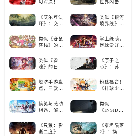
幻对决！
世界闪击
魅力，共同
游戏是啥
《NBA
战》
打造最强偶
样？
2K24梦幻球
（WOTB）
《艾尔登法
类似《银河
像团
队》类似游
的军事类游
环》：交界
境界线》的
戏精选
戏推荐！快
地的史诗传
二次元战棋
带上你最心
奇与魂系新
类手游推
类似《仓鼠
掌上绿荫，
爱的装备出
巅峰
荐：极致策
客栈》的萌
足球爱好者
发吧！
略，无限可
宠类游戏推
必玩：《实
能
荐！快来养
况足球》
类似《雀
《原子之
赛博宠物
魂》的日系
心》：苏联
吧！
游戏推荐！
科幻风下的
好看的ACG
游戏盛宴与
塔防手游盘
粉丝福音！
看板娘们等
瑕疵
点，三款不
《排球少
着你！
容错过的塔
年!!FLY
防佳作
HIGH!!》手
搞笑与感动
类似
游还原经典
相遇，解锁
《INSIDE》
名场面
多元化角色
的解谜类游
的魅力
戏！快动起
《只狼：影
《泰坦陨落
你的小脑筋
逝二度》：
2》：操控
来通关！