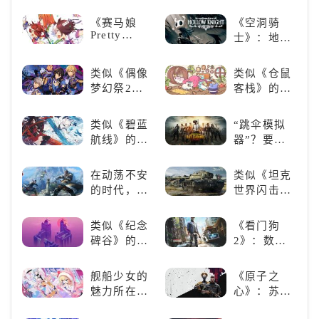
二次元战棋
泰坦，主宰
类手游推
未来战场；
《赛马娘
《空洞骑
荐：极致策
跑酷突袭，
Pretty
士》：地下
略，无限可
改写战斗格
Derby》：
世界的深度
能
局！
一场跨次元
探索与极致
类似《偶像
类似《仓鼠
的竞速之旅
冒险
梦幻祭2》
客栈》的萌
的二次元音
宠类游戏推
游推荐：完
荐！快来养
类似《碧蓝
“跳伞模拟
美还原偶像
赛博宠物
航线》的养
器”？要
魅力，共同
吧！
成类游戏！
“苟”还是要
打造最强偶
养成你的梦
“刚”？
在动荡不安
类似《坦克
像团
想！
的时代，踏
世界闪击
入暗影世界
战》
（WOTB）
类似《纪念
《看门狗
的军事类游
碑谷》的解
2》：数字
戏推荐！快
谜类游戏推
世界的精彩
带上你最心
荐：体验沉
狂欢
舰船少女的
《原子之
爱的装备出
浸式解谜，
魅力所在：
心》：苏联
发吧！
拾取遗失的
《碧蓝航
科幻风下的
碎片