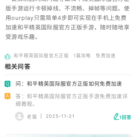
版手游运行卡顿掉线、不流畅、掉帧等问题。使
用ourplay只需简单4步即可实现在手机上免费
加速和平精英国际服官方正版手游，随时随地享
受游戏乐趣。
和平精英国际服官方正版
1篇攻略
免费加速
相关问答
问：和平精英国际服官方正版如何免费加速
答：和平精英国际服官方正版手游免费加速详
细教程。
|
2025-11-21
老猫
1回答