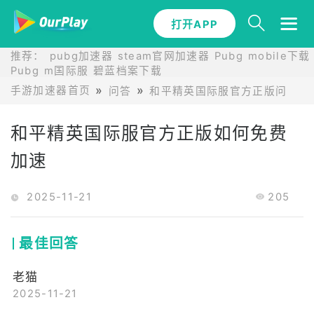
打开APP
推荐：
pubg加速器
steam官网加速器
Pubg mobile下载
Pubg m国际服
碧蓝档案下载
手游加速器首页
问答
和平精英国际服官方正版问答
和平精英国际服官方正版如何免费
加速
2025-11-21
205
最佳回答
老猫
2025-11-21