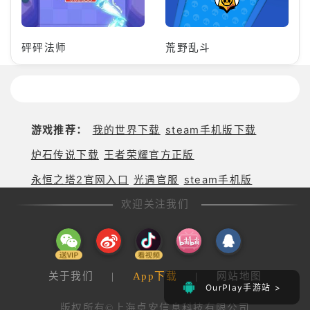
砰砰法师
荒野乱斗
游戏推荐：
我的世界下载
steam手机版下载
炉石传说下载
王者荣耀官方正版
永恒之塔2官网入口
光遇官服
steam手机版
欢迎关注我们
关于我们
|
App下载
|
网站地图
OurPlay手游站 >
版权所有©上海卓安信息科技有限公司