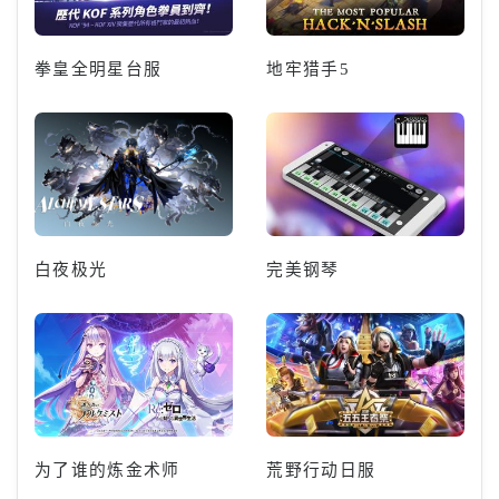
拳皇全明星台服
地牢猎手5
白夜极光
完美钢琴
为了谁的炼金术师
荒野行动日服