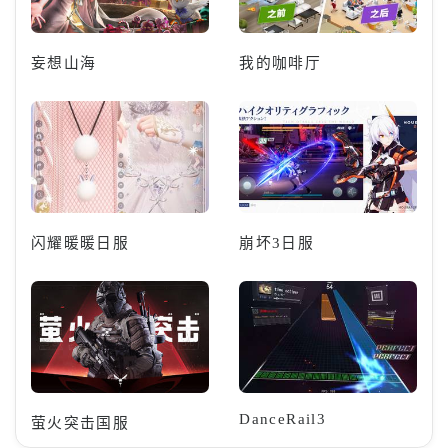
妄想山海
我的咖啡厅
闪耀暖暖日服
崩坏3日服
DanceRail3
萤火突击国服