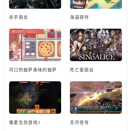
杀手狙击
海盗掠夺
可口的披萨美味的披萨
死亡爱丽丝
像素生存游戏3
无尽苍穹