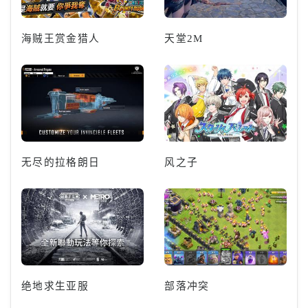
海贼王赏金猎人
天堂2M
无尽的拉格朗日
风之子
绝地求生亚服
部落冲突