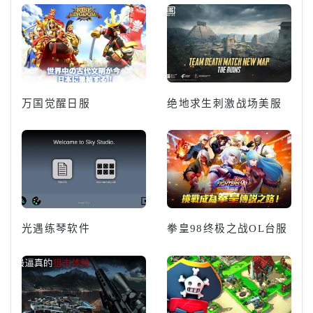
万国觉醒日服
绝地求生刺激战场美服
光遇练琴软件
拳皇98终极之战OL台服