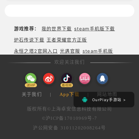
游戏推荐：
我的世界下载
steam手机版下载
炉石传说下载
王者荣耀官方正版
永恒之塔2官网入口
光遇官服
steam手机版
欢迎关注我们
关于我们
|
App下载
|
网站地图
OurPlay手游站 >
版权所有©上海卓安信息科技有限公司
©沪ICP备17010969号-7
沪公网安备 31011202008264号