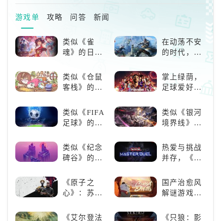
游戏单
攻略
问答
新闻
类似《雀
在动荡不安
魂》的日系
的时代，踏
游戏推荐！
入暗影世界
好看的ACG
类似《仓鼠
掌上绿荫，
看板娘们等
客栈》的萌
足球爱好者
着你！
宠类游戏推
必玩：《实
荐！快来养
况足球》
类似《FIFA
类似《银河
赛博宠物
足球》的足
境界线》的
吧！
球类比赛推
二次元战棋
荐！快来赢
类手游推
类似《纪念
热爱与挑战
得世界冠军
荐：极致策
碑谷》的解
并存，《游
吧！
略，无限可
谜类游戏推
戏王：大师
能
荐：体验沉
决斗》，牌
《原子之
国产治愈风
浸式解谜，
佬都爱玩的
心》：苏联
解谜游戏
拾取遗失的
游戏是啥
科幻风下的
《落日山
碎片
样？
游戏盛宴与
丘》
《艾尔登法
《只狼：影