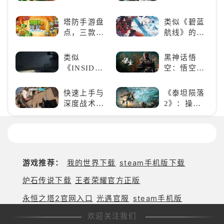
的卡牌策略
世界的精彩
游戏，休闲
狂欢
塔防手游盘
类似《碧蓝
娱乐尽在手
点，三款不
航线》的养
中！
容错过的塔
成类游戏！
防佳作
养成你的梦
类似
黑神话悟
想！
《INSIDE》
空：悟空携
的解谜类游
万钧之力归
戏！快动起
来，游戏界
快速上手与
《泰坦陨落
你的小脑筋
的东方巨
深度战术兼
2》：操控
来通关！
兽，引爆全
备，《彩虹
泰坦，主宰
球期待！
六号M》是
未来战场；
否值得入
跑酷突袭，
手？
改写战斗格
局！
游戏推荐：
我的世界下载
steam手机版下载
炉石传说下载
王者荣耀官方正版
永恒之塔2官网入口
光遇官服
steam手机版
欢迎关注我们