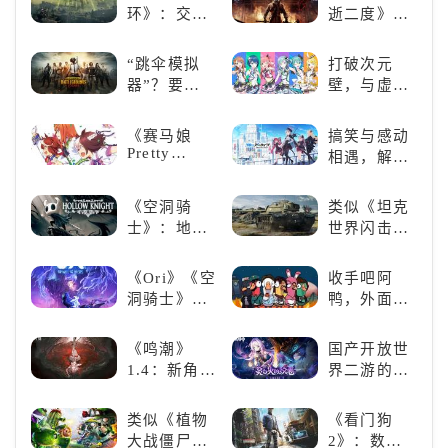
瑕疵
环》：交界
逝二度》：
地的史诗传
一场惊心动
奇与魂系新
魄的忍者之
“跳伞模拟
打破次元
巅峰
旅
器”？要
壁，与虚拟
“苟”还是要
歌手共同谱
“刚”？
写音符物语
《赛马娘
搞笑与感动
Pretty
相遇，解锁
Derby》：
多元化角色
一场跨次元
的魅力
《空洞骑
类似《坦克
的竞速之旅
士》：地下
世界闪击
世界的深度
战》
探索与极致
（WOTB）
《Ori》《空
收手吧阿
冒险
的军事类游
洞骑士》
鸭，外面全
戏推荐！快
《死亡细
是好鹅！！
带上你最心
胞》横向对
《鸣潮》
国产开放世
爱的装备出
比，不知道
1.4：新角
界二游的里
发吧！
入手那个看
色、新剧
程碑：《原
这里
情，全新冒
神》
类似《植物
《看门狗
险体验！
大战僵尸》
2》：数字