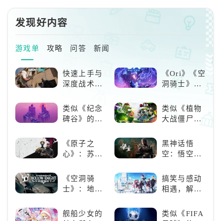
发现好内容
游戏单
攻略
问答
新闻
快速上手与
《Ori》《空
深度战术兼
洞骑士》
备，《彩虹
《死亡细
六号M》是
胞》横向对
类似《纪念
类似《植物
否值得入
比，不知道
碑谷》的解
大战僵尸》
手？
入手那个看
谜类游戏推
的卡牌策略
这里
荐：体验沉
游戏，休闲
《原子之
黑神话悟
浸式解谜，
娱乐尽在手
心》：苏联
空：悟空携
拾取遗失的
中！
科幻风下的
万钧之力归
碎片
游戏盛宴与
来，游戏界
《空洞骑
搞笑与感动
瑕疵
的东方巨
士》：地下
相遇，解锁
兽，引爆全
世界的深度
多元化角色
球期待！
探索与极致
的魅力
舰船少女的
类似《FIFA
冒险