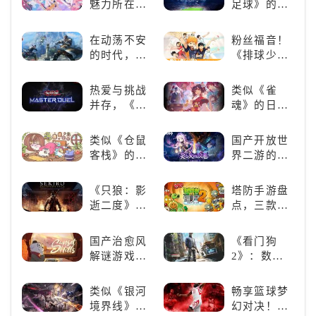
魅力所在：
足球》的足
《碧蓝航
球类比赛推
线》
荐！快来赢
在动荡不安
粉丝福音！
得世界冠军
的时代，踏
《排球少
吧！
入暗影世界
年!!FLY
HIGH!!》手
热爱与挑战
类似《雀
游还原经典
并存，《游
魂》的日系
名场面
戏王：大师
游戏推荐！
决斗》，牌
好看的ACG
类似《仓鼠
国产开放世
佬都爱玩的
看板娘们等
客栈》的萌
界二游的里
游戏是啥
着你！
宠类游戏推
程碑：《原
样？
荐！快来养
神》
《只狼：影
塔防手游盘
赛博宠物
逝二度》：
点，三款不
吧！
一场惊心动
容错过的塔
魄的忍者之
防佳作
国产治愈风
《看门狗
旅
解谜游戏
2》：数字
《落日山
世界的精彩
丘》
狂欢
类似《银河
畅享篮球梦
境界线》的
幻对决！