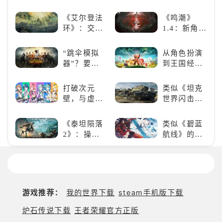
二次元战棋
《NBA
类手游推
2K24梦幻球
《艾尔登法
《鸣潮》
荐：极致策
队》类似游
环》：交界
1.4：新角
略，无限可
戏精选
地的史诗传
色、新剧
能
奇与魂系新
情，全新冒
“跳伞模拟
从角色扮演
巅峰
险体验！
器”？要
到王国经
“苟”还是要
营，这款手
“刚”？
游为何能俘
打破次元
类似《坦克
获玩家心？
壁，与虚拟
世界闪击
歌手共同谱
战》
写音符物语
（WOTB）
《泰坦陨落
类似《碧蓝
的军事类游
2》：操控
航线》的养
戏推荐！快
泰坦，主宰
成类游戏！
带上你最心
未来战场；
养成你的梦
爱的装备出
跑酷突袭，
想！
发吧！
改写战斗格
局！
游戏推荐：
我的世界下载
steam手机版下载
炉石传说下载
王者荣耀官方正版