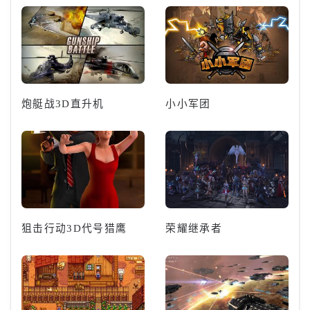
炮艇战3D直升机
小小军团
狙击行动3D代号猎鹰
荣耀继承者