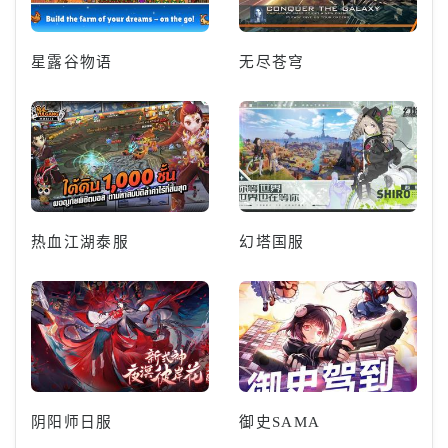
星露谷物语
无尽苍穹
热血江湖泰服
幻塔国服
阴阳师日服
御史SAMA