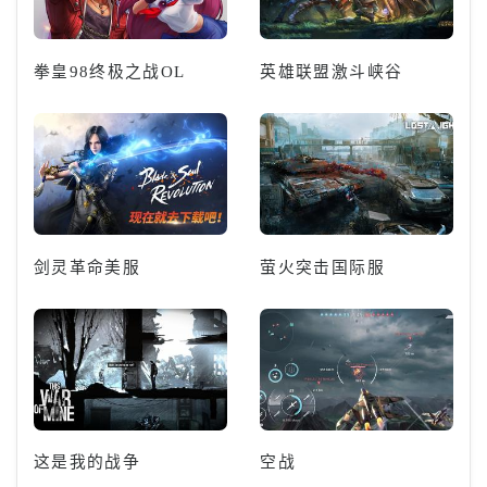
拳皇98终极之战OL
英雄联盟激斗峡谷
剑灵革命美服
萤火突击国际服
这是我的战争
空战