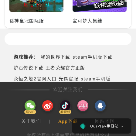
诸神皇冠国际服
宝可梦大集结
游戏推荐：
我的世界下载
steam手机版下载
炉石传说下载
王者荣耀官方正版
永恒之塔2官网入口
光遇官服
steam手机版
欢迎关注我们
关于我们
|
App下载
|
网站地图
OurPlay手游站 >
版权所有©上海卓安信息科技有限公司