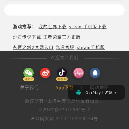
游戏推荐：
我的世界下载
steam手机版下载
炉石传说下载
王者荣耀官方正版
永恒之塔2官网入口
光遇官服
steam手机版
欢迎关注我们
关于我们
|
App下载
|
网站地图
OurPlay手游站 >
版权所有©上海卓安信息科技有限公司
©沪ICP备17010969号-7
沪公网安备 31011202008264号