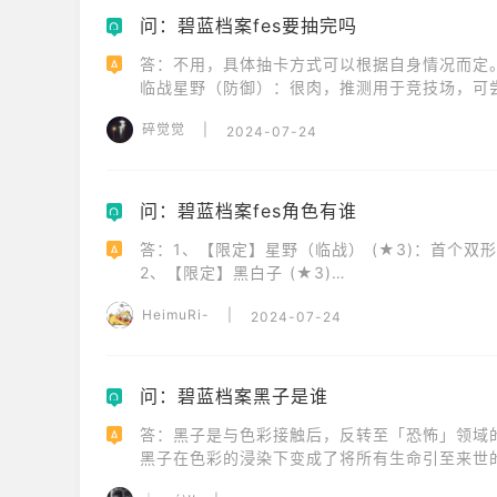
【限定】星野（临战）

问：碧蓝档案fes要抽完吗
Q
【限定】黑白子

答：不用，具体抽卡方式可以根据自身情况而定。
【复刻】未花 

A
临战星野（防御）：很肉，推测用于竞技场，可尝试
【限定】纱织(泳装) 

临战星野（进攻）：不是所有boss都有高额护甲
【限定】日和(泳装)
碎觉觉
|
2024-07-24
黑子：自残没有背水设定，别压血量，注意奶满，
未花：伟大无需多言，优先度最高，必抽，建议
问：碧蓝档案fes角色有谁
Q
答：1、【限定】星野（临战） (★3)：首个双
A
2、【限定】黑白子 (★3)

3、【限定】纱织(泳装) (★3)

HeimuRi-
|
2024-07-24
4、【限定】日和(泳装) (★3)

5、【活动】亚津子(泳装)(★1)
问：碧蓝档案黑子是谁
Q
答：黑子是与色彩接触后，反转至「恐怖」领域的砂
A
黑子在色彩的浸染下变成了将所有生命引至来世
破坏了老师的「什亭之匣」，老师为了保护黑子