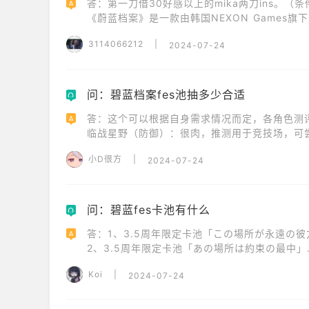
答：第一刀借30好感以上的mika两刀ins。（条件
A
《蔚蓝档案》是一款由韩国NEXON Games旗
角色扮演游戏。
3114066212
|
2024-07-24
问：碧蓝档案fes池抽多少合适
Q
答：这个可以根据自身需求情况而定，各角色测评如
A
临战星野（防御）：很肉，推测用于竞技场，可尝试
临战星野（进攻）：不是所有boss都有高额护甲，
小D很方
|
2024-07-24
黑子：自残没有背水设定，别压血量，注意奶满，
未花：优先度最高，必抽，建议先抽。
问：碧蓝fes卡池有什么
Q
答：1、3.5周年限定卡池「この場所が永遠の彼方
A
2、3.5周年限定卡池「あの場所は約束の最中」

3、3.5周年复刻限定卡池「君は無邪気な夜の希望」
Koi
|
2024-07-24
4、泳装活动限定卡池「花曇りに白波を映して」
5、泳装活动限定卡池「片時雨を白日が覆って」
卡池分别为：
