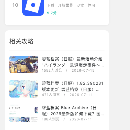
10
下载
开放世界
沙盒
休闲
9.7分
相关攻略
碧蓝档案（日服）最新活动介绍
"ハイランダー鉄道爆走事件～
1552人浏览
/ 2026-07-15
そして列車はなくなった～"
碧蓝档案（日服）1.82.390231
版本更新_碧蓝档案（日服）
471人浏览
/ 2026-07-11
1.82.390231最新版下载安装
碧蓝档案 Blue Archive（日
服）2026最新版如何下载？国
188人浏览
/ 2026-07-11
内手机下载安装碧蓝档案 Blue
Archive（日服）方法介绍