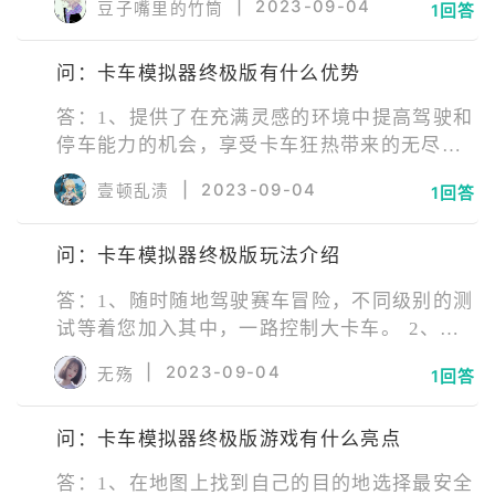
|
2023-09-04
豆子嘴里的竹筒
1回答
战。卡车模拟器终极版游戏第一人称和第三人
称视角，解锁各种类型的卡车，在地图上寻找
问：卡车模拟器终极版有什么优势
最安全快速的运输路线，享受卡车驾驶的无限
乐趣。
答：1、提供了在充满灵感的环境中提高驾驶和
停车能力的机会，享受卡车狂热带来的无尽驾
驶和停车乐趣； 2、成为一名出色的停车司
|
2023-09-04
壹顿乱渍
1回答
机，系好安全带并准备开车； 3、拥有令人惊
叹的卡车品种，并为停车游戏爱好者带来终极
问：卡车模拟器终极版玩法介绍
乐趣。 4、流畅的游戏玩法和令人上瘾的流畅
控制相结合，将使您成为传奇卡车驾驶员；
答：1、随时随地驾驶赛车冒险，不同级别的测
试等着您加入其中，一路控制大卡车。 2、新
的游戏模式挑战正在等待您加入。您准备好参
|
2023-09-04
无殇
1回答
加超级多级别的测试并体验真正的比赛了吗。
3、开大卡车，勇往直前。新的赛车冒险模式和
问：卡车模拟器终极版游戏有什么亮点
快乐赛车挑战从现在开始。 4、在地图上找到
您的目的地城市，选择最安全、最快的路线，
答：1、在地图上找到自己的目的地选择最安全
这样您就能拿回更多的钱。 5、然后将其运送