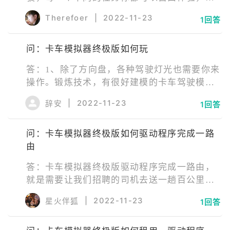
对逼真的3d世界和精细建模；2、卡车模拟器终
Therefoer
|
2022-11-23
1回答
极版下载还有真实的操作键，还模拟了多变的
天气，这些会让卡车运输更真实；3、简单的进
问：卡车模拟器终极版如何玩
行操作，让你体验更加轻松的驾驶玩法。外观
更酷，这里有更多高级豪华的车子。
答：1、除了方向盘，各种驾驶灯光也需要你来
操作。锻炼技术，有很好建模的卡车驾驶模
拟；2、不仅模拟了不同的场景，造你的卡车终
|
2022-11-23
辞安
1回答
极货运帝国。优秀的物理引擎，操控也更容
易。3、细节感十足，解锁不同的帅气卡车造
问：卡车模拟器终极版如何驱动程序完成一路
型，有加油站、发票站等等一系列现实生活中
由
存在；4、能够在冒险的旅途中更好的操作，可
以去解锁更多的卡车。你将很好的完成运输任
答：卡车模拟器终极版驱动程序完成一路由，
务。
就是需要让我们招聘的司机去送一趟百公里以
上的货物。我们随机选择一趟货物输送，点击
|
2022-11-23
星火伴狐
1回答
发送工作，在司机送完货物后，驱动程序完成
一路由的任务就完成了。