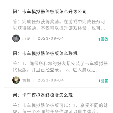
名赛,可以获得额外大量奖励。 5、观看视频广
问：卡车模拟器终极版怎么升级公司
告也可获得一定量的游戏币奖励。
答：完成任务获得奖励。在游戏中完成任务可
以获得奖励，不仅可以提升游戏体验，也可以
帮助玩家升级公司。 节约油耗。在游戏中，尽
|
2023-09-04
小龙
1回答
可能少使用油可以节约开支，提高公司运营效
益，从而更容易升级公司。 建立自己的车队。
问：卡车模拟器终极版怎么联机
玩家可以通过购买新的卡车并加入车队，从而
获得更多的任务和奖励，提高公司的利润。 升
答：1、确保您和您的好友都安装了卡车模拟器
级技能和卡车。通过使用获得的奖励，玩家可
终极版，并且已经登录。 2、进入游戏后，在
以升级自己的技能和卡车，提高任务完成效
主菜单中选择“多人游戏”选项，并点击“新建房
率，赢得更多奖励。
|
2023-09-04
司机
1回答
间”。 3、在新建房间中，设置游戏模式、地
图、语言以及其他一些相关选项。
问：卡车模拟器终极版怎么玩
答：卡车模拟器终极版可以：1、享受不同的驾
驶，每一个不同的任务你都可以自由体验，绝