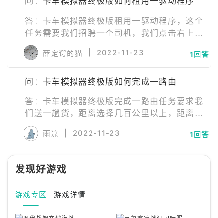
问：卡车模拟器终极版如何租用一驱动程序
答：卡车模拟器终极版租用一驱动程序，这个
任务需要我们招聘一个司机，我们点击右上角
的“公司”，然后点击左边第二个，选择“搜索员
|
2022-11-23
薛定谔的猫
1回答
工”，里面有很多岗位的员工可以招聘，要注
意，不要招聘成会计或厨师了，不然任务依旧
问：卡车模拟器终极版如何完成一路由
无法完成，这里我们选择招聘司机，就能完成
任务了。
答：卡车模拟器终极版完成一路由任务要求我
们送一趟货，距离选择几百公里以上，距离太
短就无法完成了。完成一项随机百公里以上的
|
2022-11-23
雨凉
1回答
任务，也就完成了一路由任务。模拟和大亨在
世界上第一次结合在一个游戏中。建立您的公
司，雇用员工，扩大您的车队。当您从一端到
发现好游戏
另一端环游世界时，成为道路之王。
游戏专区
游戏详情