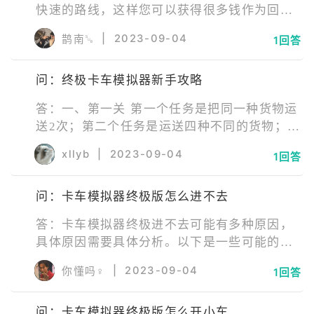
快速的路线，这样您可以获得很多钱作为回
至目的地，以测试您的驾驶技能。您必须在目
报； 2、驾驶重型卡车让自己勇敢前行，感受
的地放很多东西。
|
2023-09-04
鹊南␚
1回答
全新的赛车冒险模式，有趣的赛车挑战即将到
来； 3、随时随地驾驶您的赛车冒险，不同级
问：终极卡车模拟器新手攻略
别的试炼等待您继续前进在各种场景中前进；
4、玩家可以通过解锁来挑战更多区域，在每个
答：一、第一关 第一个任务是把同一种货物运
场景中都非常独特且具有挑战性。
送2次；第二个任务是运送四种不同的货物；第
三个任务是开6000km；第四个任务是赚25000
xllyb
|
2023-09-04
1回答
块；第五个任务是开新的国家。 二、第二关 第
一个任务是运送3次带有那种标志的危险品；第
问：卡车模拟器终极版怎么进不去
二个任务是行驶11000km；第三个任务是挣
70000欧；第四个任务是运送6次货物（完好无
答：卡车模拟器终极进不去可能有多种原因，
损）；第五个任务是获得3个新国家的通行证。
具体原因需要具体分析。以下是一些可能的原
因和解决方法： 1、网络问题：如果您的设备
|
2023-09-04
你懂吗♀
1回答
无法连接到游戏服务器，就无法进入游戏。请
检查您的网络连接是否正常。 2、 版本更新问
问：卡车模拟器终极版怎么开小车
题：如果您的游戏版本过旧，可能会导致无法