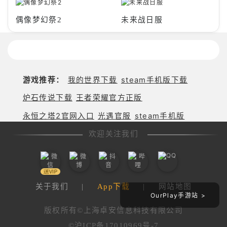
偶像梦幻祭2
未来战日服
游戏推荐：
我的世界下载
steam手机版下载
炉石传说下载
王者荣耀官方正版
永恒之塔2官网入口
光遇官服
steam手机版
欢迎关注我们
关于我们
|
App下载
|
网站地图
OurPlay手游站 >
版权所有©上海卓安信息科技有限公司
©沪ICP备17010969号-7