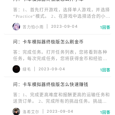
进入游戏。请检查游戏是否需要更新，并尝试
答：1、首先打开游戏，选择单人游戏，并选择
更新到最新版本。
“Practice”模式。 2、在游戏中选择适合的小
车，并在游戏中进行调整和配置。 3、通过使
|
2023-09-04
苦力怕小雨
1回答
用箭头键来控制小车的运动，确保避免与其他
车辆和障碍物碰撞。 4、要注意小车的速度和
问：卡车模拟器终极版怎么刷金币
转向，确保汽车移动的平稳和安全。 5、通过
练习和反复尝试，您将获得更好的技术，并逐
答：完成任务。打开任务列表，您将看到各种
渐适应小车的特性。
任务，每次完成任务，您将获得金币和经验。
升级。随着您的升级，您将获得更多的任务和
|
2023-09-04
绿毛
1回答
奖励。尽可能地升级以获得更多的金币。 卖掉
无用的贸易商品。只有当您拥有足够的车辆和
问：卡车模拟器终极版怎么快速赚钱
足够的经验时，购买贸易商品才是个好主意。
当您不再需要时，最好将其出售以获得更多的
答：1、完成更高难度和报酬更高的运输任务和
金币。 完成收藏活动。每个新的活动都有不同
送货订单。 2、完成所有的挑战任务。挑战任
的任务和奖励，在您完成任务时，您将获得更
务有较高奖励。 3、升级到更高级的公司等级,
多的金币和经验。
|
2023-09-04
洛希艾尔
1回答
任务报酬和奖励会更高。 4、多参与活动和排