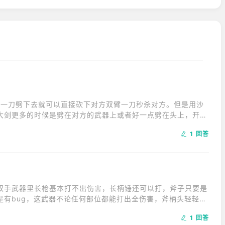
劲一刀劈下去就可以直接砍下对方双臂一刀秒杀对方。但是用沙
大剑更多的时候是劈在对方的武器上或者好一点劈在头上，开局
的武器不同，ai开局的行动模式也不同。
1 回答
双手武器里长枪基本打不出伤害，长柄锤还可以打，斧子只要是
是有bug，这武器不论任何部位都能打出全伤害，斧柄头轻轻敲
伤害（用刃部分断肢有几率出现骨折而不是流血）。
1 回答