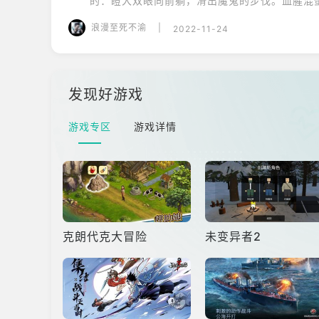
的：瞪大双眼向前躺，滑出魔鬼的步伐。血腥混
兄弟作战。
浪漫至死不渝
|
2022-11-24
发现好游戏
游戏专区
游戏详情
克朗代克大冒险
未变异者2