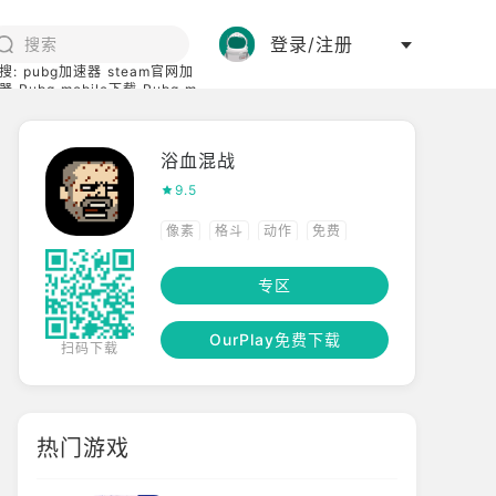
登录/注册
搜:
pubg加速器
steam官网加
器
Pubg mobile下载
Pubg m
际服
碧蓝档案下载
浴血混战
9.5
像素
格斗
动作
免费
横版格斗
专区
OurPlay免费下载
扫码下载
热门游戏