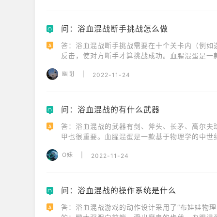
问：浴血混战断手挑战怎么做
Q
答：浴血混战断手挑战需要在十个关卡内（例如选
A
反击，使对方断手才算挑战成功。血腥混蛋是一
战。
幽閉
|
2022-11-24
问：浴血混战的有什么武器
Q
答：浴血混战的武器有剑、斧头、长矛、高尔夫
A
甲也很重要。血腥混蛋是一款基于物理学的中世
O妹
|
2022-11-24
问：浴血混战的操作系统是什么
Q
答：浴血混战游戏的动作设计采用了“布娃娃物理
A