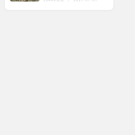
铁，只穿裤衩与人决斗