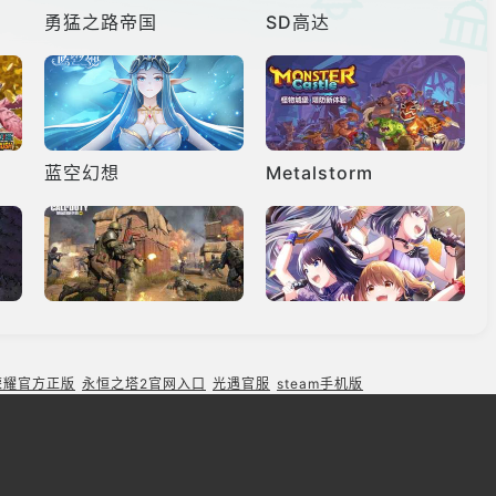
勇猛之路帝国
SD高达
蓝空幻想
Metalstorm
使命召唤港服
偶像荣耀
荣耀官方正版
永恒之塔2官网入口
光遇官服
steam手机版
手动挡停车场联机版
魔法禁书目录幻想收束