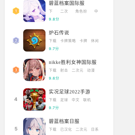
碧蓝档案国际服
下
二次
角色扮
中
载
元
演
文
9.8分
炉石传说
下载
卡牌策略
卡牌
休闲
9.7分
nikke胜利女神国际服
下载
射击
二次元
动漫
9.6分
实况足球2022手游
4
下载
足球
中文
联机
9.7分
碧蓝档案日服
5
下载
已汉化
二次元
日系