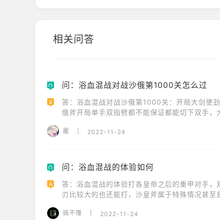
相关问答
问：浴血混战对战沙俄第1000关怎么过
Q
答：浴血混战对战沙俄第1000关：开局大剑使
A
俄斧开局单手双指劈都不能保证都能切下双手，
切手成功需要的是对手开局高举武器，根据对手拿
靇
|
2022-11-24
问：浴血混战的体验如何
Q
答：浴血混战的体验打各皇帝之后的重甲对手，
A
刃比较大的也还能打，沙皇斧属于特殊情况甚至
一下都是一格血，刃的部分还是切割+钝器混合
搞不懂
|
2022-11-24