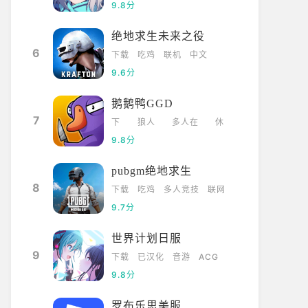
9.8分
绝地求生未来之役
6
下载
吃鸡
联机
中文
9.6分
鹅鹅鸭GGD
7
下
狼人
多人在
休
载
杀
线
闲
9.8分
pubgm绝地求生
8
下载
吃鸡
多人竞技
联网
9.7分
世界计划日服
9
下载
已汉化
音游
ACG
9.8分
罗布乐思美服