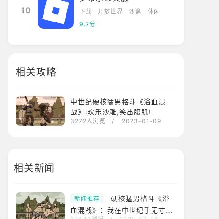
10
下载
开放世界
沙盒
休闲
9.7分
相关攻略
中世纪硬核猛男格斗《浴血混
战》:欢乐沙雕,笑出腹肌!
3272人浏览
/ 2023-01-09
相关新闻
硬核猛男格斗《浴
新闻推荐
血混战》：我在中世纪手无寸
29440浏览
/
2021-07-07