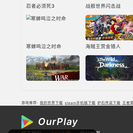
忍者必须死3
战舰世界闪击战
寒蝉鸣泣之时命
海贼王赏金猎人
帝国霸略
黑暗荒野
游戏推荐:
我的世界下载
steam手机版下载
炉石传说下载
王者
OurPlay
杀手狙击
篝火2未知的海岸