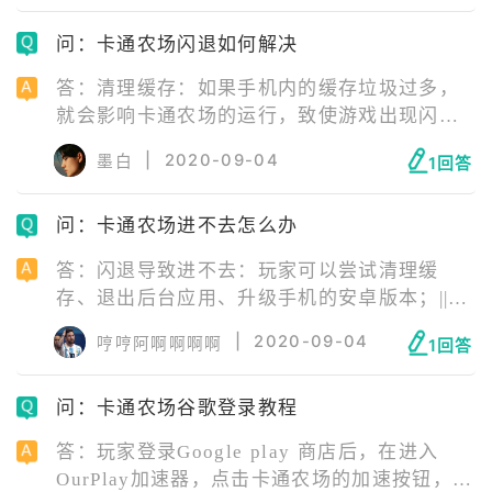
问：卡通农场闪退如何解决
答：清理缓存：如果手机内的缓存垃圾过多，
就会影响卡通农场的运行，致使游戏出现闪退
的情况。因此，在遇到闪退时，要及时清理内
|
2020-09-04
墨白
1回答
存；||退出后台应用：后台运行的应用过多，就
会导致无法加载游戏，所以关闭一些在后台运
问：卡通农场进不去怎么办
行的应用。
答：闪退导致进不去：玩家可以尝试清理缓
存、退出后台应用、升级手机的安卓版本；||网
络问题：检查一下自己的网络，如果不能正常
|
2020-09-04
哼哼阿啊啊啊啊
1回答
联网，更换网络环境尝试即可，比如从移动网
络切换为Wifi，或者从Wifi切换为移动网络；||
问：卡通农场谷歌登录教程
服务器维护：等待服务器维护好即可；||安装包
问题：缺失游戏运行必要文件，建议卸载重
答：玩家登录Google play 商店后，在进入
装。
OurPlay加速器，点击卡通农场的加速按钮，就