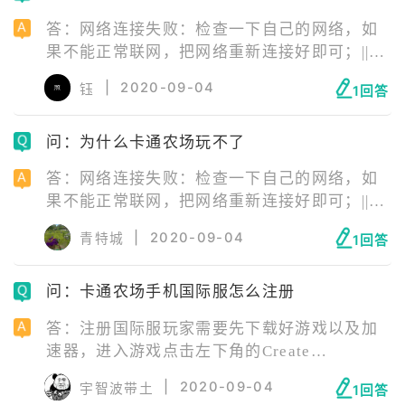
答：网络连接失败：检查一下自己的网络，如
果不能正常联网，把网络重新连接好即可；||服
务器正在维护：等待服务器维修结束即可；||安
|
2020-09-04
钰
1回答
装包错误：安装包错误需要玩家卸载游戏后，
去官网下载最新版游戏安装包重新安装游戏；||
问：为什么卡通农场玩不了
手机配置不够：更换手机即可。
答：网络连接失败：检查一下自己的网络，如
果不能正常联网，把网络重新连接好即可；||服
务器正在维护：等待服务器维修结束即可；||安
|
2020-09-04
青特城
1回答
装包错误：安装包错误需要玩家卸载游戏后，
去官网下载最新版游戏安装包重新安装游戏；||
问：卡通农场手机国际服怎么注册
手机配置不够：更换手机即可。
答：注册国际服玩家需要先下载好游戏以及加
速器，进入游戏点击左下角的Create
account，这个就是注册新账号，填写好相应资
|
2020-09-04
宇智波带土
1回答
料即可注册成功。