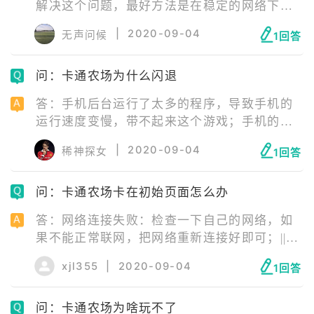
解决这个问题，最好方法是在稳定的网络下进
入到游戏名官方网站进行注册。具体步骤是，
|
2020-09-04
无声问候
1回答
先填写注册的邮箱，之后填入生日账号密码，
接着就是注册成功。在注册成功之后，用账号
问：卡通农场为什么闪退
登录手游游戏名就可以了。
答：手机后台运行了太多的程序，导致手机的
运行速度变慢，带不起来这个游戏；手机的内
存不够，导致无法加载游戏；手机后台运行了
|
2020-09-04
稀神探女
1回答
一些与这款游戏不兼容的软件；就是游戏本身
的数据包损坏了，或者游戏在升级时，升级包
问：卡通农场卡在初始页面怎么办
被损坏了，从而导致了游戏闪退。
答：网络连接失败：检查一下自己的网络，如
果不能正常联网，把网络重新连接好即可；||服
务器正在维护：等待服务器维修结束即可；||安
xjl355
|
2020-09-04
1回答
装包错误：安装包错误需要玩家卸载游戏后，
去官网下载最新版游戏安装包重新安装游戏。
问：卡通农场为啥玩不了