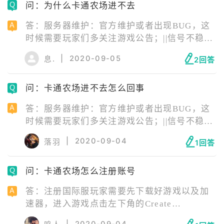
问：为什么卡通农场进不去
答：服务器维护：官方维护或者出现BUG，这
时候需要玩家们多关注游戏公告；||信号不稳
定：尽量打开4G进行游戏，WIFI需要找到信号
|
2020-09-05
息.
2回答
强的源头才行；||版本问题：版本老旧，玩家们
也可以尝试下最新版游戏；||手机内存不足或存
问：卡通农场进不去怎么回事
在游戏缓存：这时候需要玩家们清理一下运行
内存和手机内存，确保有充足的空间。
答：服务器维护：官方维护或者出现BUG，这
时候需要玩家们多关注游戏公告；||信号不稳
定：尽量打开4G进行游戏，WIFI需要找到信号
|
2020-09-04
落羽
1回答
强的源头才行；||版本问题：版本老旧，玩家们
也可以尝试下最新版游戏；||手机内存不足或存
问：卡通农场怎么注册账号
在游戏缓存：这时候需要玩家们清理一下运行
内存和手机内存，确保有充足的空间。
答：注册国际服玩家需要先下载好游戏以及加
速器，进入游戏点击左下角的Create
account，这个就是注册新账号，填写好相应资
|
2020-09-04