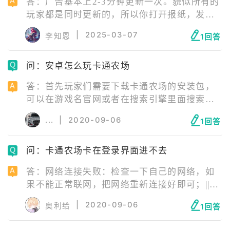
答：广告基本上2-3分钟更新一次。貌似所有的
玩家都是同时更新的，所以你打开报纸，发现
商品没有立即出来，表示这一波是新版的报
|
2025-03-07
李知恩
1回答
纸。用5秒钟的速度，从头到尾浏览一次，看看
有没有建材的广告，如果有，直接点进去买。
问：安卓怎么玩卡通农场
下面讲讲什么样的卖家，会卖好东西
答：首先玩家们需要下载卡通农场的安装包，
可以在游戏名官网或者在搜索引擎里面搜索卡
通农场下载；等待下载完毕后，可以下载一个
...
|
2020-09-06
1回答
游戏加速器；在游戏加速器中选择网络情况最
好的一个节点进行加速；之后进入开始游戏就
问：卡通农场卡在登录界面进不去
可以啦。
答：网络连接失败：检查一下自己的网络，如
果不能正常联网，把网络重新连接好即可；||服
务器正在维护：等待服务器维修结束即可；||安
|
2020-09-06
奥利给
1回答
装包错误：安装包错误需要玩家卸载游戏后，
去官网下载最新版游戏安装包重新安装游戏。