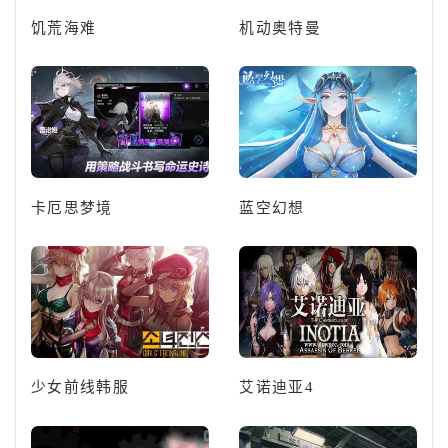
饥荒海难
机动奥特曼
卡厄思梦境
蓝空幻想
少女前线韩服
艾诺迪亚4