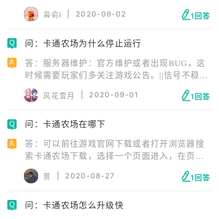
可以进入游戏，登录界面选择谷歌登录即可登
|
2020-09-02
枭俞i
1回答
录成功。
问：卡通农场为什么停止运行
答：服务器维护：官方维护或者出现BUG，这
时候需要玩家们多关注游戏公告。||信号不稳
定：尽量打开4G进行游戏，WIFI需要找到信号
|
2020-09-01
风花雪月
1回答
强的源头才行。||版本问题：不正式的版本，玩
家们也可以尝试下最新版游戏。||手机内存不
问：卡通农场在哪下
足，或存在游戏缓存：清理一下运行内存和手
机内存。
答：可以前往游戏官网下载或者打开浏览器搜
索卡通农场下载，选择一个页面进入，在页面
点击下载按钮，下载所需要的安装包即可。玩
|
2020-08-27
景
1回答
家也可以直接在手机里自带的各种安卓应用商
店上搜索这款游戏并且直接下载安装即可，推
问：卡通农场怎么升级快
荐采用这种方法，也比较方便。