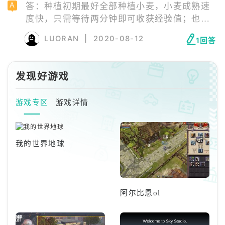
答：种植初期最好全部种植小麦，小麦成熟速
度快，只需等待两分钟即可收获经验值；也可
通过制作各种食材获取经验值；完成卡车任
LUORAN
|
2020-08-12
1回答
务，不但可以获得大量经验，还能得到金币；
完成小镇任务；购买宠物，喂饱宠物后，宠物
就会产生经验值；完成游戏内的各种活动也可
发现好游戏
以获得大量经验值。
游戏专区
游戏详情
我的世界地球
阿尔比恩ol