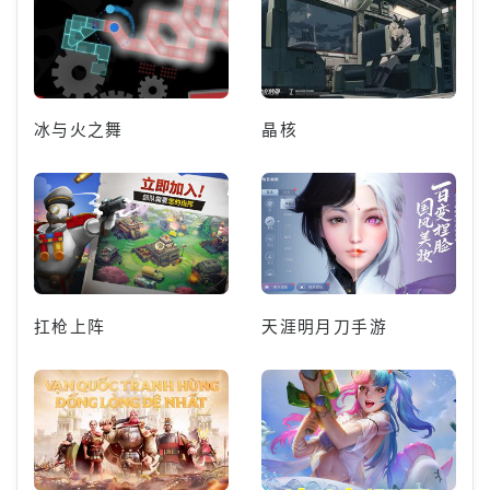
冰与火之舞
晶核
扛枪上阵
天涯明月刀手游