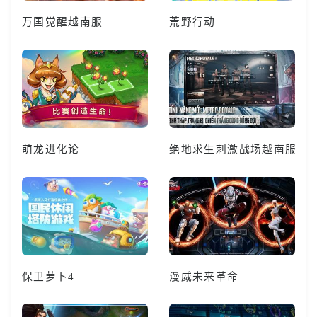
万国觉醒越南服
荒野行动
萌龙进化论
绝地求生刺激战场越南服
保卫萝卜4
漫威未来革命