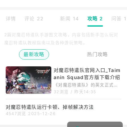
详情
评论 22
新闻 14
攻略 2
问答 1
2篇对魔忍特遣队手游图文攻略，内容包括新手怎么玩对
魔忍特遣队教程指南以及各种游玩策略。
最新攻略
热门攻略
对魔忍特遣队官网入口_Taim
anin Squad官方版下载介绍
《对魔忍特遣队》的英文正式名
称为《TAIMANINSQUAD》，
32浏览
/
昨天14:35
是一款以“对魔忍”系列世界观为
背景的角色收集与策略战斗游
对魔忍特遣队运行卡顿、掉帧解决方法
戏，由GREMORYGAMES运
4547浏览
2025-12-26
营。游戏故事发生在东京湾人工
岛“东京王国市”。玩家将率领对
魔忍与其他作战人员组成特遣