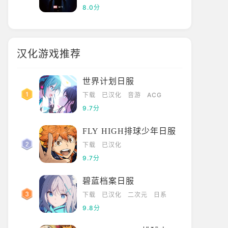
8.0分
汉化游戏推荐
世界计划日服
下载
已汉化
音游
ACG
9.7分
FLY HIGH排球少年日服
下载
已汉化
9.7分
碧蓝档案日服
下载
已汉化
二次元
日系
9.8分