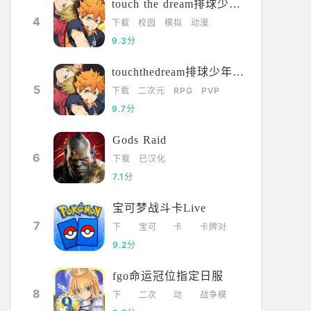
touch the dream排球少年韩服
4
下载
校园
模拟
动漫
9.3分
touchthedream排球少年日服
5
下载
二次元
RPG
PVP
9.7分
Gods Raid
6
下载
已汉化
7.1分
宝可梦战斗卡Live
7
下
宝可
卡
卡牌对
载
梦
牌
战
9.2分
fgo命运冠位指定日服
8
下
二次
动
战争模
载
元
漫
拟