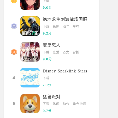
下载
9.0分
绝地求生刺激战场国服
下载
策略
动作
生存
9.2分
魔鬼恋人
下载
恋爱
乙女
冒险
9.8分
Disney Sparklink Stars
4
下载
7.0分
猛兽派对
5
下载
休闲
动作
角色扮演
9.7分