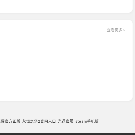
查看更多>
荣耀官方正版
永恒之塔2官网入口
光遇官服
steam手机版