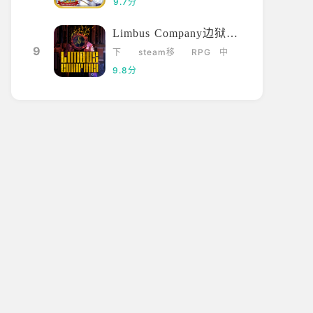
9.7分
Limbus Company边狱巴士
9
下
steam移
RPG
中
载
植
文
9.8分