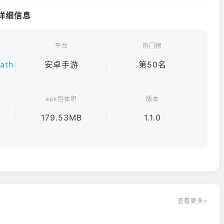
手游详细信息
平台
热门榜
ath
安卓手游
第50名
apk包体积
版本
179.53MB
1.1.0
查看更多>