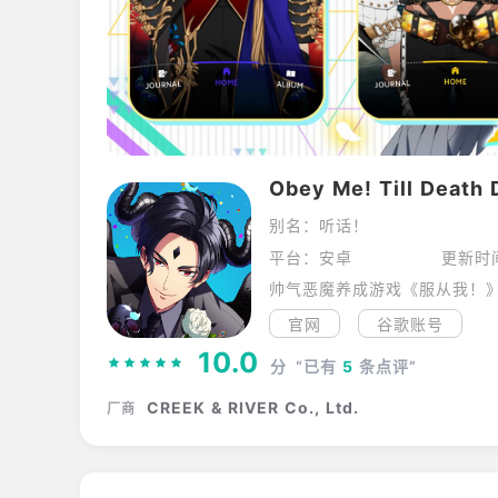
Obey Me! Till Death 
别名：听话！
平台：安卓
更新时
帅气恶魔养成游戏《服从我！
官网
谷歌账号
10.0
分
“已有
5
条点评”
CREEK & RIVER Co., Ltd.
厂商