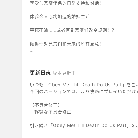
享受与恶魔伴侣的日常支持和对话！
体验令人心跳加速的婚姻生活！
至死不渝……或者直到恶魔们改变规则！？
倾诉你对兄弟们和未来的所有爱意！
▼日夜守护你的恶魔，支持你。
▼与你的恶魔们共度甜蜜又危险的婚姻生活。
更新日志
版本更新于
▼收集、展示并享受你的恶魔幻想。
いつも「Obey Me! Till Death Do Us P
今回のバージョンでは、より快適にプレイいただけ
▼今天穿什么？用你的专属色彩装扮你的恶魔！
【不具合修正】
▼第一时间获取来自恶魔世界的最新资讯！
・軽微な不具合修正
引き続き「Obey Me! Till Death Do Us P