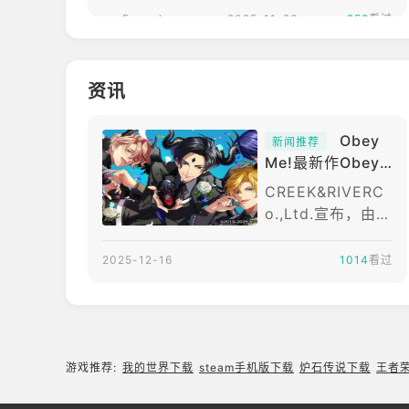
Fegeek
2025-11-26
258
看过
资讯
Obey
新闻推荐
Me!最新作Obey
Me! Till Death D
CREEK&RIVERC
o Us Part全球上
o.,Ltd.宣布，由旗
市 体验与美男恶
下创意开发工作室
魔的新婚生活
「C&RCreativeS
2025-12-16
1014
看过
tudios」的游戏开
发部门与NTTSol
mareCorporatio
n、flaggsInc.三
方共同开发的生活
游戏推荐:
我的世界下载
steam手机版下载
炉石传说下载
王者
支援型应用程序