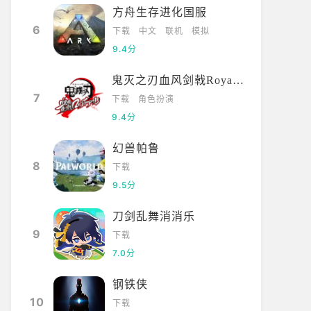
方舟生存进化国服
6
下载
中文
联机
模拟
9.4分
鬼灭之刃血风剑戟Royale国际服
7
下载
角色扮演
9.4分
幻兽帕鲁
8
下载
9.5分
刀剑乱舞消消乐
9
下载
7.0分
钢铁侠
10
下载