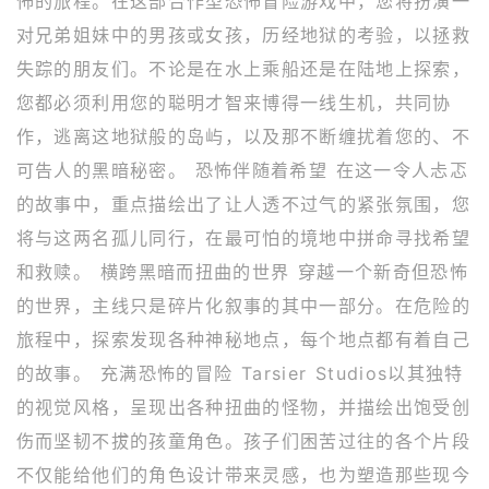
怖的旅程。在这部合作型恐怖冒险游戏中，您将扮演一
对兄弟姐妹中的男孩或女孩，历经地狱的考验，以拯救
失踪的朋友们。不论是在水上乘船还是在陆地上探索，
您都必须利用您的聪明才智来博得一线生机，共同协
作，逃离这地狱般的岛屿，以及那不断缠扰着您的、不
可告人的黑暗秘密。 恐怖伴随着希望 在这一令人忐忑
的故事中，重点描绘出了让人透不过气的紧张氛围，您
将与这两名孤儿同行，在最可怕的境地中拼命寻找希望
和救赎。 横跨黑暗而扭曲的世界 穿越一个新奇但恐怖
的世界，主线只是碎片化叙事的其中一部分。在危险的
旅程中，探索发现各种神秘地点，每个地点都有着自己
的故事。 充满恐怖的冒险 Tarsier Studios以其独特
的视觉风格，呈现出各种扭曲的怪物，并描绘出饱受创
伤而坚韧不拔的孩童角色。孩子们困苦过往的各个片段
不仅能给他们的角色设计带来灵感，也为塑造那些现今