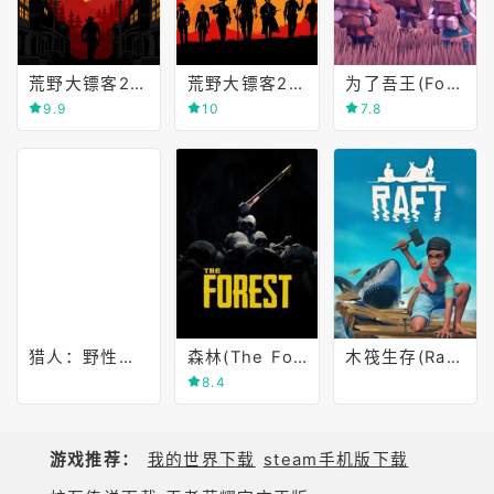
荒野大镖客2(Red Dead Redemption 2)
荒野大镖客2(Red Dead Redemption 2)
为了吾王(For The King)
9.9
10
7.8
猎人：野性的呼唤(TheHunter Call of the Wild)
森林(The Forest)
木筏生存(Raft)
8.4
游戏推荐：
我的世界下载
steam手机版下载