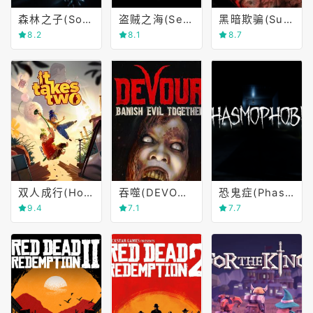
森林之子(Sons of the Forest)
盗贼之海(Sea of Thieves)
黑暗欺骗(Super Dark Deception)
8.2
8.1
8.7
双人成行(Hop on a wild co-op trip in It Takes Two)
吞噬(DEVOUR)
恐鬼症(Phasmophobia)
9.4
7.1
7.7