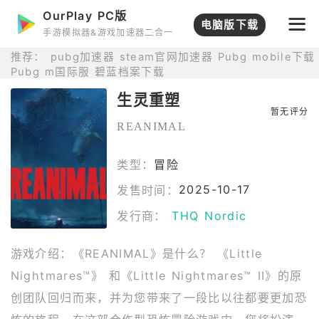
OurPlay PC版
打开APP
电脑版下载
手游模拟器&游戏加速器二合一
推荐：
pubg加速器
steam官网加速器
Pubg mobile下载
Pubg m国际服
碧蓝档案下载
生灵重塑
暂无评分
REANIMAL
类型：
冒险
2025-10-17
发售时间：
发行商：
THQ Nordic
游戏介绍：《REANIMAL》是什么？ 《Little
Nightmares™》 和《Little Nightmares™ II》的原
创团队回归而来，并为您带来了一段比以往都要更加恐