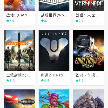
战地5(Battlefield Ⅴ)
战舰世界(World of Warships)
战锤：末世鼠疫2(Warhammer)
7.9
8.1
7.9
全境封锁2(Tom Clancy's The Division 2)
命运2(Destiny 2)
欧洲卡车模拟2(Euro Truck Simulator 2)
8.5
8.5
8.6