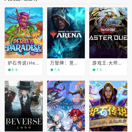
炉石传说(Hearthstone)
万智牌：竞技场(Magic)
游戏王:大师对决(Yu-Gi-Oh! MASTER DUEL)
8.9
7.4
7.5