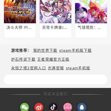
决斗大师 Play's(DUEL MASTERS PLAY'S)
天穹卡牌录(Card-en-Ciel)
气球塔防：卡牌风暴(Bloons Card Storm)
游戏推荐：
我的世界下载
steam手机版下载
炉石传说下载
王者荣耀官方正版
永恒之塔2官网入口
光遇官服
steam手机版
欢迎关注我们