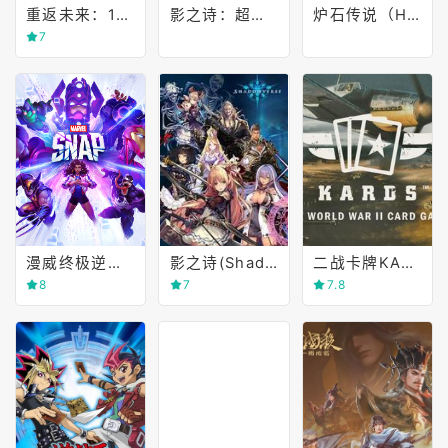
重返未来：1999(Reverse:1999)
影之诗：超凡世界（国际服）
炉石传说（Hearthstone）
7
漫威终极逆转(MARVEL SNAP)
影之诗(Shadowverse)
二战卡牌KARDS(The WWII Card Game)
8
7
7.8