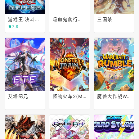
游戏王:决斗链接(Yu-Gi-Oh! DUEL LINKS)
吸血鬼爬行者: 屠戮地牢的吸血鬼幸存者
三国杀
7.8
艾塔纪元
怪物火车2(Monster Train 2)
魔兽大作战Warcraft Rumble