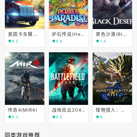
美国卡车模拟(American Truck Simulator)
炉石传说(Hearthstone)
黑色沙漠(Black Desert Online)
9.5
8.9
7.4
传奇4(MIR4)
战地风云2042(Battlefield 2042)
怪物猎人：崛起(Monster Hunter Rise)
6.3
6.5
8
同类游戏推荐