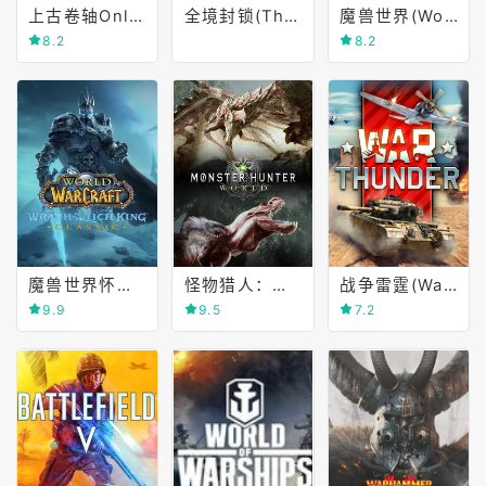
上古卷轴Online(The Elder Scrolls Online)
全境封锁(The Division)
魔兽世界(World of Warcraft)
8.2
8.2
魔兽世界怀旧服(World of Warcraft Classic)
怪物猎人：世界(MONSTER HUNTER WORLD)
战争雷霆(War Thunder)
9.9
9.5
7.2