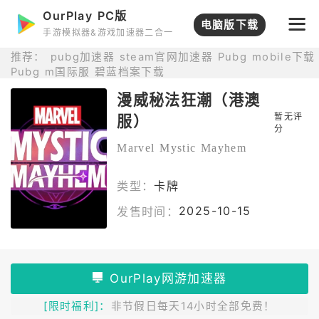
OurPlay PC版
打开APP
电脑版下载
手游模拟器&游戏加速器二合一
推荐：
pubg加速器
steam官网加速器
Pubg mobile下载
Pubg m国际服
碧蓝档案下载
漫威秘法狂潮（港澳
暂无评
服）
分
Marvel Mystic Mayhem
类型：
卡牌
2025-10-15
发售时间：
[限时福利]：
非节假日每天14小时全部免费！