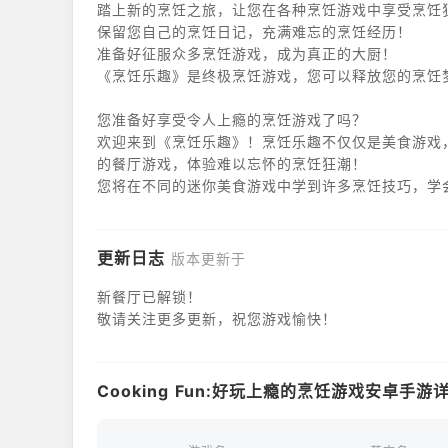
踏上新的烹饪之旅，让您在各种烹饪游戏中享受烹饪
保留您自己的烹饪日记，充满难忘的烹饪经历！
准备好征服众多烹饪游戏，成为真正的大厨！
《烹饪乐趣》是终极烹饪游戏，您可以释放您的烹饪
您准备好享受令人上瘾的烹饪游戏了吗？
欢迎来到《烹饪乐趣》！烹饪乐趣不仅仅是美食游戏
的餐厅游戏，体验难以忘怀的烹饪狂潮！
您将在不同的迷你美食游戏中学到许多烹饪技巧，学
物。您的终极烹饪从这里开始！立即开始烹饪，成为
更新日志
版本更新于
新餐厅已解锁！
敬请关注更多更新，祝您游戏愉快！
Cooking Fun:好玩上瘾的烹饪游戏安卓手游