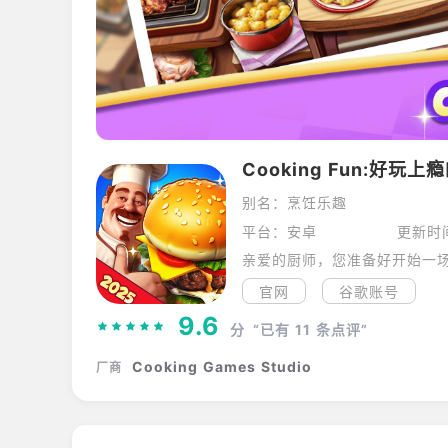
Cooking Fun:好玩
别名：烹饪乐趣
平台：安卓
更新时
官网
谷歌账号
9.6
分
“已有
11
条点评”
Cooking Games Studio
厂商