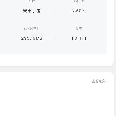
平台
热门榜
安卓手游
第50名
apk包体积
版本
295.19MB
1.0.41.1
查看更多>