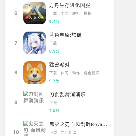
方舟生存进化国服
6
下载
中文
联机
模拟
9.4分
蓝色星原:旅谣
7
下载
8.9分
猛兽派对
8
下载
休闲
动作
角色扮演
9.7分
刀剑乱舞消消乐
9
下载
7.0分
鬼灭之刃血风剑戟Royale国际服
10
下载
角色扮演