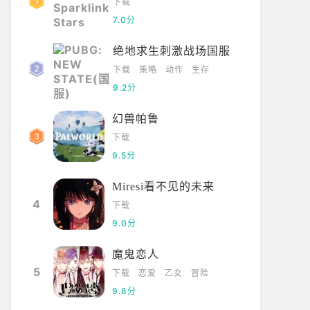
下载
7.0分
绝地求生刺激战场国服
下载
策略
动作
生存
9.2分
幻兽帕鲁
下载
9.5分
Miresi看不见的未来
4
下载
9.0分
魔鬼恋人
5
下载
恋爱
乙女
冒险
9.8分