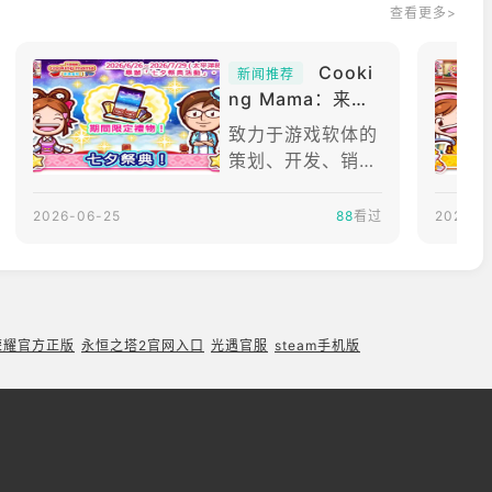
查看更多>
Cooki
新闻推荐
ng Mama：来煮
饭吧！将开始举办
致力于游戏软体的
七夕祭典活动
策划、开发、销售
的OFFICECREAT
ECorp.宣布，iPh
2026-06-25
88
看过
2026-0
one/AndroidAPP
《CookingMam
a：来煮饭吧！》
将自2026年6月2
6日开始举办七夕
荣耀官方正版
永恒之塔2官网入口
光遇官服
steam手机版
祭典活动。活动期
间至：2026/6/2
6~2026/7/29(太
平洋时间)【以下
内容为厂商提供资