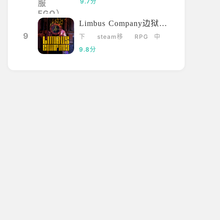
9.7分
Limbus Company边狱巴士
9
下
steam移
RPG
中
载
植
文
9.8分