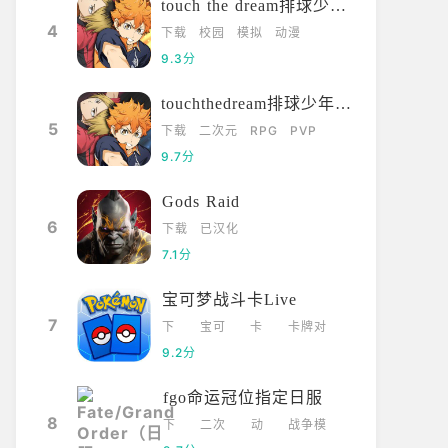
touch the dream排球少年韩服
4
下载
校园
模拟
动漫
9.3分
touchthedream排球少年日服
5
下载
二次元
RPG
PVP
9.7分
Gods Raid
6
下载
已汉化
7.1分
宝可梦战斗卡Live
7
下
宝可
卡
卡牌对
载
梦
牌
战
9.2分
fgo命运冠位指定日服
8
下
二次
动
战争模
载
元
漫
拟