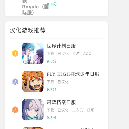
9.4分
汉化游戏推荐
世界计划日服
下载
已汉化
音游
ACG
9.8分
FLY HIGH排球少年日服
下载
已汉化
9.7分
碧蓝档案日服
下载
已汉化
二次元
日系
9.8分