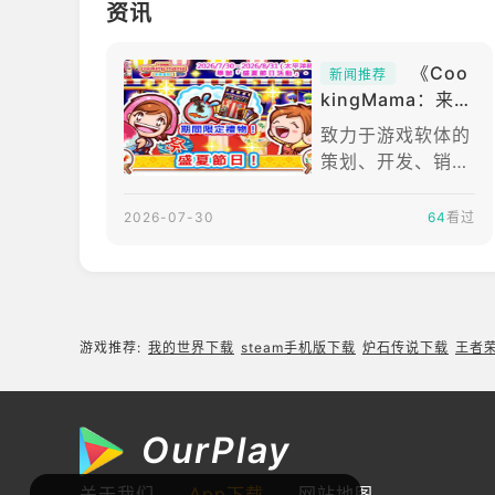
资讯
《Coo
新闻推荐
kingMama：来煮
饭吧！》举办盛夏
致力于游戏软体的
节日活动推出限定
策划、开发、销售
食谱「天妇罗荞麦
的OFFICECREAT
面」
ECorp.宣布，iPh
2026-07-30
64
看过
one/AndroidAPP
《CookingMam
a：来煮饭吧！》
自2026年7月30
日开始举办盛夏节
游戏推荐:
我的世界下载
steam手机版下载
炉石传说下载
王者
日活动。活动期间
至：2026/7/30
～2026/8/31(太
OurPlay
平洋时间)【以下
内容为厂商提供资
关于我们
App下载
网站地图